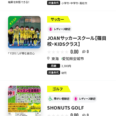
結果を体感できる‼︎
対象年代
小学生・中学生・高校生
オススメ
サッカー
レディース歓迎
JOANサッカースクール【篠目
校・KIDSクラス】
0.00
0
「できた！」が育む自立心
東海
愛知県安城市
月謝
3,300円
対象年代
幼児
ゴルフ
障がい者歓迎
レディース歓迎
SHONUTS GOLF
0.00
0