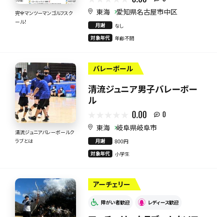
東海
愛知県名古屋市中区
完全マンツーマンゴルフスク
ール！
月謝
なし
対象年代
年齢不問
バレーボール
清流ジュニア男子バレーボー
ル
0.00
0
東海
岐阜県岐阜市
清流ジュニアバレーボールク
月謝
ラブとは
800円
対象年代
小学生
アーチェリー
障がい者歓迎
レディース歓迎