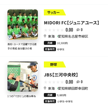
サッカー
MIDORI FC【ジュニアユース】
0.00
0
東海
愛知県名古屋市緑区
月謝
10,500円
高校・ユースで活躍できる選
手の育成 自分磨きの場
対象年代
中学生
野球
JBS【三河中央校】
0.00
0
東海
愛知県額田郡幸田町
月謝
9,680円
1つの『できた！』の積み重ね
対象年代
小学生・中学生