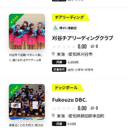
オススメ
チアリーディング
障がい者歓迎
刈谷チアリーディングクラブ
0.00
0
東海
愛知県刈谷市
刈谷市で活動！かわいく楽し
く、強くなれるチアチーム🌟
月謝
6,600円
対象年代
幼児・小学生・中学生
オススメ
ドッジボール
Fukouzu DBC.
0.00
0
東海
愛知県額田郡幸田町
月謝
834円
頑張ることの大切さ、努力の