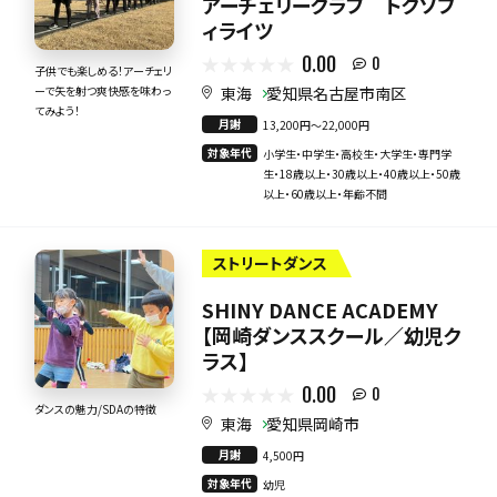
アーチェリークラブ トクソフ
ィライツ
0.00
0
子供でも楽しめる！アーチェリ
東海
愛知県名古屋市南区
ーで矢を射つ爽快感を味わっ
てみよう！
月謝
13,200円〜22,000円
対象年代
小学生・中学生・高校生・大学生・専門学
生・18歳以上・30歳以上・40歳以上・50歳
以上・60歳以上・年齢不問
ストリートダンス
SHINY DANCE ACADEMY
【岡崎ダンススクール／幼児ク
ラス】
0.00
0
ダンスの魅力/SDAの特徴
東海
愛知県岡崎市
月謝
4,500円
対象年代
幼児