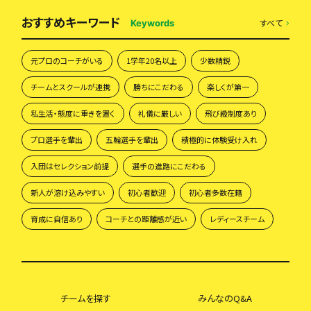
おすすめキーワード
すべて
Keywords
元プロのコーチがいる
1学年20名以上
少数精鋭
チームとスクールが連携
勝ちにこだわる
楽しくが第一
私生活・態度に重きを置く
礼儀に厳しい
飛び級制度あり
プロ選手を輩出
五輪選手を輩出
積極的に体験受け入れ
入団はセレクション前提
選手の進路にこだわる
新人が溶け込みやすい
初心者歓迎
初心者多数在籍
育成に自信あり
コーチとの距離感が近い
レディースチーム
チームを探す
みんなのQ&A