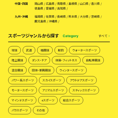
中国・四国
岡山県
広島県
鳥取県
島根県
山口県
香川県
徳島県
愛媛県
高知県
九州・沖縄
福岡県
佐賀県
長崎県
熊本県
大分県
宮崎県
鹿児島県
沖縄県
スポーツジャンルから探す
すべて
Category
球技
武道
格闘技
射的
ウォータースポーツ
陸上競技
ダンス・チア
体操・フィットネス
自転車競技
混合競技
団体・新興競技
ウィンタースポーツ
パワー系スポーツ
スカイスポーツ
アウトドアスポーツ
モータースポーツ
アニマルスポーツ
スティックスポーツ
マインドスポーツ
eスポーツ
総合スポーツ
パラスポーツ
その他