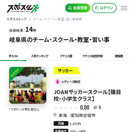
会員登録
ログイン
スポスルトップ
チーム・スクール・教室・習い事検索
14
検索結果：
件
岐阜県のチーム・スクール・教室・習い事
オススメ
人気ランキング
クチコミ数
クチコミ総合評価
閲覧数
オススメ
サッカー
レディース歓迎
JOANサッカースクール【篠目
校・小学生クラス】
0.00
0
「できた！」が育む自立心
東海
愛知県安城市
月謝
4,400円
対象年代
幼児・小学生