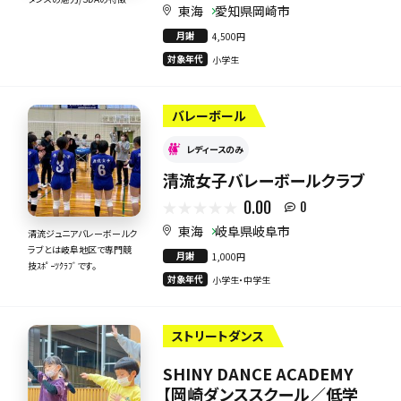
東海
愛知県岡崎市
月謝
4,500円
対象年代
小学生
バレーボール
レディースのみ
清流女子バレーボールクラブ
0.00
0
東海
岐阜県岐阜市
清流ジュニアバレーボールク
ラブとは岐阜地区で専門競
月謝
1,000円
技ｽﾎﾟｰﾂｸﾗﾌﾞです。
対象年代
小学生・中学生
ストリートダンス
SHINY DANCE ACADEMY
【岡崎ダンススクール／低学