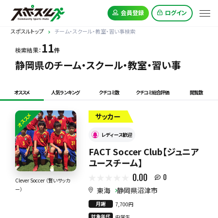
会員登録
ログイン
スポスルトップ
チーム・スクール・教室・習い事検索
11
検索結果：
件
静岡県のチーム・スクール・教室・習い事
オススメ
人気ランキング
クチコミ数
クチコミ総合評価
閲覧数
オススメ
サッカー
レディース歓迎
FACT Soccer Club【ジュニア
ユースチーム】
0.00
0
Clever Soccer （賢いサッカ
東海
静岡県沼津市
ー）
月謝
7,700円
対象年代
中学生