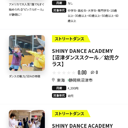
月謝
なし
アメリカで大人気！誰でもすぐ
始められる「ピックルボール」
対象年代
中学生・高校生・大学生・専門学生・18歳
が静岡に！
以上・30歳以上・40歳以上・50歳以上・60
歳以上
ストリートダンス
SHINY DANCE ACADEMY
【沼津ダンススクール／幼児ク
ラス】
0.00
0
ダンスの魅力/SDAの特徴
東海
静岡県沼津市
月謝
4,200円
対象年代
幼児
ストリートダンス
SHINY DANCE ACADEMY