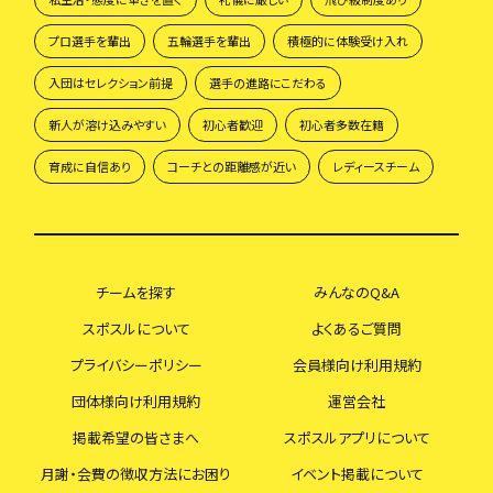
プロ選手を輩出
五輪選手を輩出
積極的に体験受け入れ
入団はセレクション前提
選手の進路にこだわる
新人が溶け込みやすい
初心者歓迎
初心者多数在籍
育成に自信あり
コーチとの距離感が近い
レディースチーム
チームを探す
みんなのQ&A
スポスルについて
よくあるご質問
プライバシーポリシー
会員様向け利用規約
団体様向け利用規約
運営会社
掲載希望の皆さまへ
スポスルアプリについて
月謝・会費の徴収方法にお困り
イベント掲載について