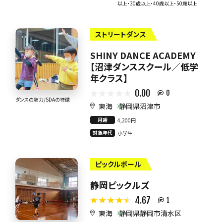
以上・30歳以上・40歳以上・50歳以上
ストリートダンス
SHINY DANCE ACADEMY
【沼津ダンススクール／低学
年クラス】
0.00
0
ダンスの魅力/SDAの特徴
東海
静岡県沼津市
月謝
4,200円
対象年代
小学生
ピックルボール
静岡ピックルズ
4.67
1
東海
静岡県静岡市清水区