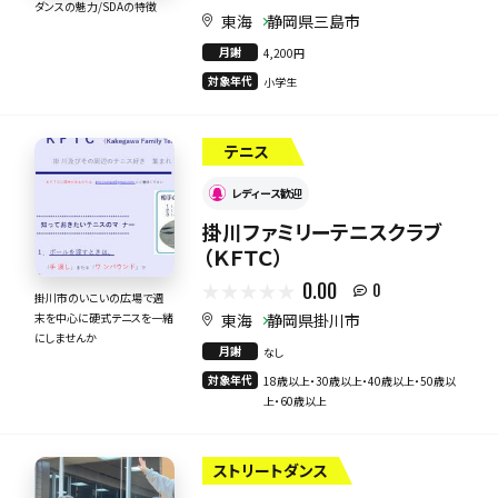
ダンスの魅力/SDAの特徴
東海
静岡県三島市
月謝
4,200円
対象年代
小学生
テニス
レディース歓迎
掛川ファミリーテニスクラブ
（ＫＦＴＣ）
0.00
0
掛川市のいこいの広場で週
東海
静岡県掛川市
末を中心に硬式テニスを一緒
にしませんか
月謝
なし
対象年代
18歳以上・30歳以上・40歳以上・50歳以
上・60歳以上
ストリートダンス