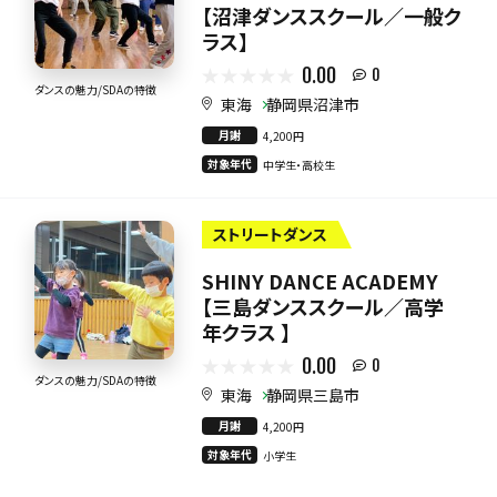
【沼津ダンススクール／一般ク
ラス】
0.00
0
ダンスの魅力/SDAの特徴
東海
静岡県沼津市
月謝
4,200円
対象年代
中学生・高校生
ストリートダンス
SHINY DANCE ACADEMY
【三島ダンススクール／高学
年クラス 】
0.00
0
ダンスの魅力/SDAの特徴
東海
静岡県三島市
月謝
4,200円
対象年代
小学生