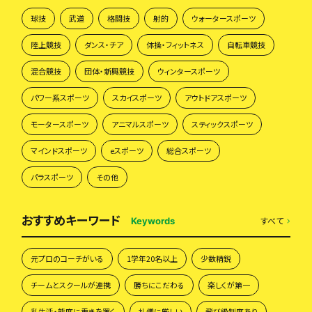
球技
武道
格闘技
射的
ウォータースポーツ
陸上競技
ダンス・チア
体操・フィットネス
自転車競技
混合競技
団体・新興競技
ウィンタースポーツ
パワー系スポーツ
スカイスポーツ
アウトドアスポーツ
モータースポーツ
アニマルスポーツ
スティックスポーツ
マインドスポーツ
eスポーツ
総合スポーツ
パラスポーツ
その他
おすすめキーワード
すべて
Keywords
元プロのコーチがいる
1学年20名以上
少数精鋭
チームとスクールが連携
勝ちにこだわる
楽しくが第一
私生活・態度に重きを置く
礼儀に厳しい
飛び級制度あり