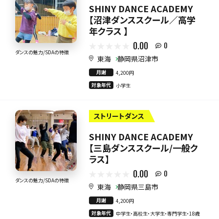
SHINY DANCE ACADEMY
【沼津ダンススクール／高学
年クラス 】
0.00
0
ダンスの魅力/SDAの特徴
東海
静岡県沼津市
月謝
4,200円
対象年代
小学生
ストリートダンス
SHINY DANCE ACADEMY
【三島ダンススクール/一般ク
ラス】
0.00
0
ダンスの魅力/SDAの特徴
東海
静岡県三島市
月謝
4,200円
対象年代
中学生・高校生・大学生・専門学生・18歳