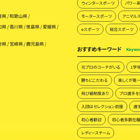
ウィンタースポーツ
パワー
良県
和歌山県
モータースポーツ
アニマル
口県
香川県
徳島県
愛媛県
eスポーツ
総合スポーツ
分県
宮崎県
鹿児島県
おすすめキーワード
Keywo
元プロのコーチがいる
1学
勝ちにこだわる
楽しくが第
飛び級制度あり
プロ選手を
入団はセレクション前提
選
初心者歓迎
初心者多数在
レディースチーム