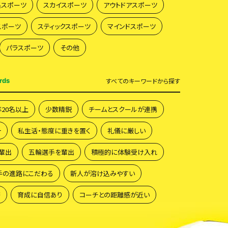
系スポーツ
スカイスポーツ
アウトドアスポーツ
スポーツ
スティックスポーツ
マインドスポーツ
パラスポーツ
その他
rds
すべて
のキーワードから探す
年20名以上
少数精鋭
チームとスクールが連携
一
私生活・態度に重きを置く
礼儀に厳しい
輩出
五輪選手を輩出
積極的に体験受け入れ
手の進路にこだわる
新人が溶け込みやすい
籍
育成に自信あり
コーチとの距離感が近い