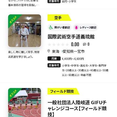
ながら、フットサルに必要な
対象年代
幼児・小学生
基本技術の習得を目指しま
す！
オススメ
空手
障がい者歓迎
レディース歓迎
国際武術空手道義琉館
0.00
0
東海
愛知県一宮市
楽しく、時に厳しく空手、琉球
古武道を学びましょう。
月謝
4,400円〜6,600円
対象年代
小学生・中学生・高校生・大学生・専門学
生・18歳以上・30歳以上・40歳以上・50歳
以上・60歳以上・年齢不問
オススメ
フィールド競技
一般社団法人陸岐道 GIFUチ
ャレンジコース【フィールド競
技】