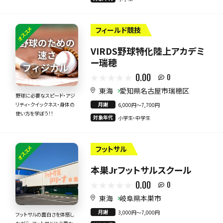
オススメ
フィールド競技
VIRDS野球特化陸上アカデミ
ー瑞穂
0.00
0
東海
愛知県名古屋市瑞穂区
野球に必要なスピード・アジ
月謝
リティ・クイックネス・身体の
6,000円〜7,700円
使い方を学ぼう！！
対象年代
小学生・中学生
オススメ
フットサル
本巣Jrフットサルスクール
0.00
0
東海
岐阜県本巣市
月謝
3,000円〜7,000円
フットサルの面白さを体感し