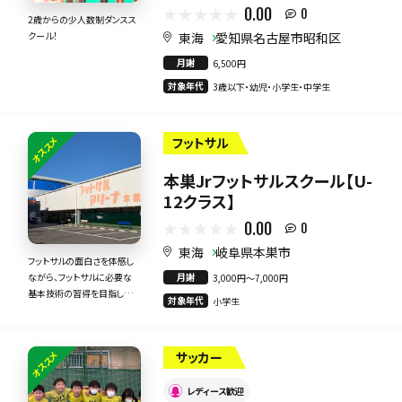
0.00
0
2歳からの少人数制ダンスス
東海
愛知県名古屋市昭和区
クール！
月謝
6,500円
対象年代
3歳以下・幼児・小学生・中学生
オススメ
フットサル
本巣Jrフットサルスクール【U-
12クラス】
0.00
0
東海
岐阜県本巣市
フットサルの面白さを体感し
月謝
ながら、フットサルに必要な
3,000円〜7,000円
基本技術の習得を目指しま
対象年代
小学生
す！
オススメ
サッカー
レディース歓迎