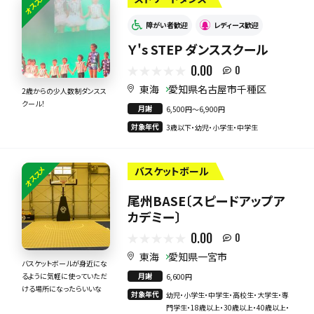
オススメ
障がい者歓迎
レディース歓迎
Ｙ's STEP ダンススクール
0.00
0
東海
愛知県名古屋市千種区
2歳からの少人数制ダンスス
クール！
月謝
6,500円〜6,900円
対象年代
3歳以下・幼児・小学生・中学生
オススメ
バスケットボール
尾州BASE〔スピードアップア
カデミー〕
0.00
0
東海
愛知県一宮市
バスケットボールが身近にな
月謝
るように気軽に使っていただ
6,600円
ける場所になったらいいな
対象年代
幼児・小学生・中学生・高校生・大学生・専
門学生・18歳以上・30歳以上・40歳以上・