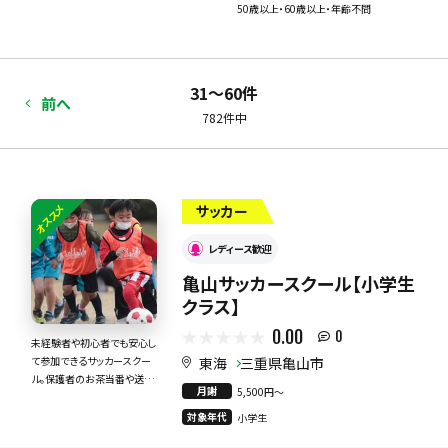
50歳以上・60歳以上・年齢不問
31〜60件
前へ
782件中
オススメ
サッカー
レディース歓迎
亀山サッカースクール【小学生
クラス】
0.00
0
未経験者や初心者でも安心し
東海
三重県亀山市
て参加できるサッカースクー
ル。保護者のお茶当番や送迎
月謝
5,500円〜
当番もありません。
対象年代
小学生