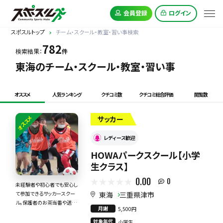
会員登録
ログイン
スポスルトップ
チーム・スクール・教室・習い事検索
782
検索結果：
件
東海のチーム・スクール・教室・習い事
オススメ
人気ランキング
クチコミ数
クチコミ総合評価
閲覧数
オススメ
サッカー
レディース歓迎
HOWAパークスクール【小学
生クラス】
0.00
0
未経験者や初心者でも安心し
東海
三重県津市
て参加できるサッカースクー
ル。保護者のお茶当番や送迎
月謝
5,500円
当番もありません。
対象年代
小学生