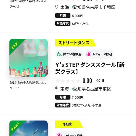
2歳からの少人数制ダンスス
東海
愛知県名古屋市千種区
クール！
月謝
6,900円
対象年代
幼児・小学生
オススメ
ストリートダンス
障がい者歓迎
レディース歓迎
Ｙ's STEP ダンススクール【新
栄クラス】
0.00
0
2歳からの少人数制ダンスス
東海
愛知県名古屋市東区
クール！
月謝
7,000円
対象年代
3歳以下・幼児・小学生
オススメ
野球
レディース歓迎