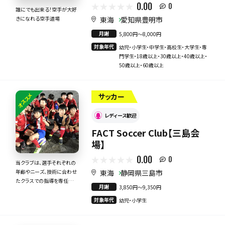
0.00
0
誰にでも出来る！空手が大好
東海
愛知県豊明市
きになれる空手道場
月謝
5,800円〜8,000円
対象年代
幼児・小学生・中学生・高校生・大学生・専
門学生・18歳以上・30歳以上・40歳以上・
50歳以上・60歳以上
オススメ
サッカー
レディース歓迎
FACT Soccer Club【三島会
場】
0.00
0
当クラブは、選手それぞれの
東海
静岡県三島市
年齢やニーズ、技術に合わせ
たクラスでの指導を専任のコ
月謝
3,850円〜9,350円
ーチが提供しております
対象年代
幼児・小学生