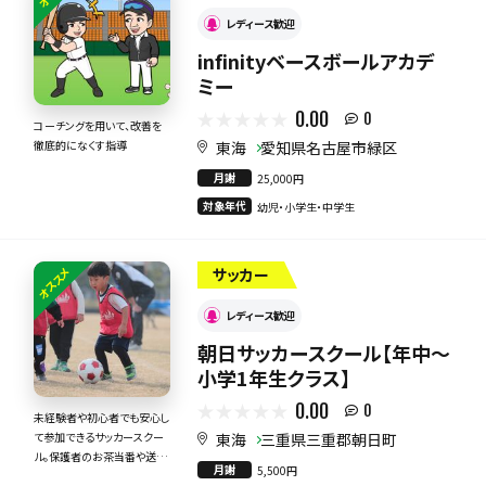
レディース歓迎
infinityベースボールアカデ
ミー
0.00
0
コーチングを用いて、改善を
東海
愛知県名古屋市緑区
徹底的になくす指導
月謝
25,000円
対象年代
幼児・小学生・中学生
オススメ
サッカー
レディース歓迎
朝日サッカースクール【年中～
小学1年生クラス】
0.00
0
未経験者や初心者でも安心し
東海
三重県三重郡朝日町
て参加できるサッカースクー
ル。保護者のお茶当番や送迎
月謝
5,500円
当番もありません。