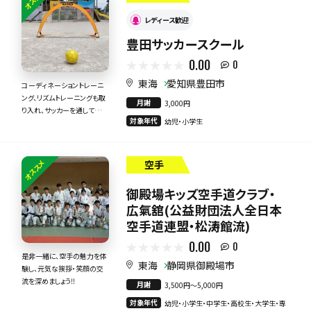
レディース歓迎
豊田サッカースクール
0.00
0
東海
愛知県豊田市
コーディネーショントレーニ
ング、リズムトレーニングも取
月謝
3,000円
り入れ、サッカーを通して運動
対象年代
幼児・小学生
能力を育みます。
オススメ
空手
御殿場キッズ空手道クラブ・
広氣舘(公益財団法人全日本
空手道連盟・松涛館流)
0.00
0
是非一緒に、空手の魅力を体
東海
静岡県御殿場市
験し、元気な挨拶・笑顔の交
流を深めましょう‼️
月謝
3,500円〜5,000円
対象年代
幼児・小学生・中学生・高校生・大学生・専