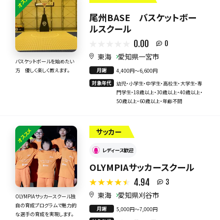
オススメ
尾州BASE バスケットボー
ルスクール
0.00
0
東海
愛知県一宮市
バスケットボールを始めたい
月謝
方 優しく楽しく教えます。
4,400円〜6,600円
対象年代
幼児・小学生・中学生・高校生・大学生・専
門学生・18歳以上・30歳以上・40歳以上・
50歳以上・60歳以上・年齢不問
オススメ
サッカー
レディース歓迎
OLYMPIAサッカースクール
4.94
3
東海
愛知県刈谷市
OLYMPIAサッカースクール独
自の育成プログラムで魅力的
月謝
5,000円〜7,000円
な選手の育成を実現します。