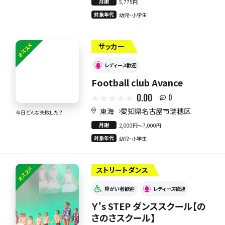
月謝
5,775円
対象年代
幼児・小学生
オススメ
サッカー
レディース歓迎
Football club Avance
0.00
0
東海
愛知県名古屋市瑞穂区
今日どんな失敗した？
月謝
2,000円〜7,000円
対象年代
幼児・小学生
オススメ
ストリートダンス
障がい者歓迎
レディース歓迎
Ｙ's STEP ダンススクール【の
さのさスクール】