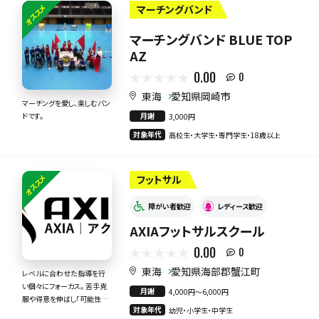
オススメ
マーチングバンド
マーチングバンド BLUE TOP
AZ
0.00
0
東海
愛知県岡崎市
マーチングを愛し、楽しむバン
月謝
ドです。
3,000円
対象年代
高校生・大学生・専門学生・18歳以上
オススメ
フットサル
障がい者歓迎
レディース歓迎
AXIAフットサルスクール
0.00
0
東海
愛知県海部郡蟹江町
レベルに合わせた指導を行
い個々にフォーカス。 苦手克
月謝
4,000円〜6,000円
服や得意を伸ばし「可能性」を
対象年代
幼児・小学生・中学生
極限まで引き出します