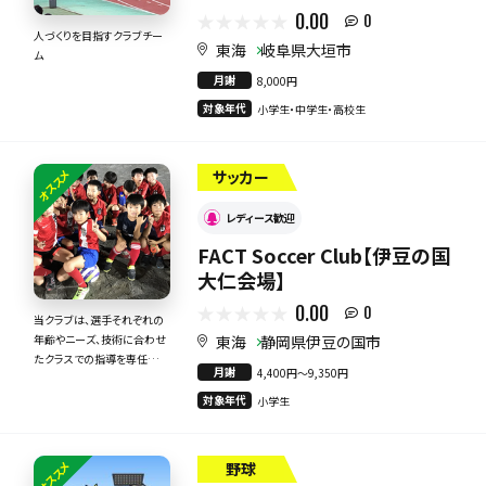
0.00
0
人づくりを目指すクラブチー
東海
岐阜県大垣市
ム
月謝
8,000円
対象年代
小学生・中学生・高校生
オススメ
サッカー
レディース歓迎
FACT Soccer Club【伊豆の国
大仁会場】
0.00
0
当クラブは、選手それぞれの
東海
静岡県伊豆の国市
年齢やニーズ、技術に合わせ
たクラスでの指導を専任のコ
月謝
4,400円〜9,350円
ーチが提供しております
対象年代
小学生
オススメ
野球