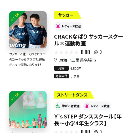
オススメ
サッカー
レディース歓迎
CRACKなばり サッカースクー
ル×運動教室
0.00
0
サッカーと陸上それぞれプロ
東海
三重県名張市
のコーチから学びます。運動
がスキで得意になります！
月謝
4,500円
対象年代
小学生
オススメ
ストリートダンス
障がい者歓迎
レディース歓迎
Ｙ's STEP ダンススクール【年
長～小学4年生クラス】
0.00
0