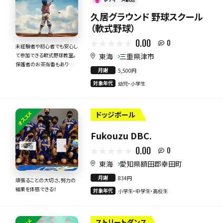
久居グラウンド 野球スクール
（軟式野球）
0.00
0
未経験者や初心者でも安心し
東海
三重県津市
て参加できる軟式野球教室。
保護者のお茶当番もありま
月謝
5,500円
せん。
対象年代
幼児・小学生
オススメ
ドッジボール
Fukouzu DBC.
0.00
0
東海
愛知県額田郡幸田町
月謝
834円
頑張ることの大切さ、努力の
結果を体感できる‼︎
対象年代
小学生・中学生・高校生
ストリートダンス