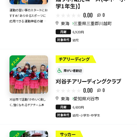
学1年生)】
運動の習い事のスタートにお
0.00
0
すすめ！あらゆるスポーツに
応用できる 運動神経の礎を
東海
三重県三重郡川越町
つくる。
月謝
6,920円
対象年代
幼児
オススメ
チアリーディング
障がい者歓迎
刈谷チアリーディングクラブ
0.00
0
東海
愛知県刈谷市
刈谷市で活動！かわいく楽し
く、強くなれるチアチーム🌟
月謝
6,600円
対象年代
幼児・小学生・中学生
オススメ
サッカー