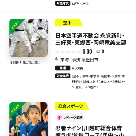
対象年代
幼児・小学生
オススメ
空手
日本空手道不動会 永覚新町・
三好東・東郷西・岡崎竜美支部
0.00
0
東海
愛知県豊田市
技を磨け！誰ガ為ニ闘ウ
月謝
6,500円
対象年代
幼児・小学生・中学生・高校生・大学生・専
門学生・18歳以上・30歳以上・40歳以上・
50歳以上・60歳以上
オススメ
総合スポーツ
レディース歓迎
忍者ナイン【川越町総合体育
館ラボ/幼児コース(年中～小