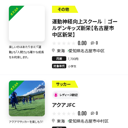
オススメ
その他
運動神経向上スクール｜ゴー
ルデンキッズ新栄【名古屋市
中区新栄】
0.00
0
楽しいのはあたりまえ！『運
東海
愛知県名古屋市中区
動』も『人間力』も確かな成長
をお約束します。
月謝
7,700円
対象年代
小学生
オススメ
サッカー
レディース歓迎
アクアJFC
0.00
0
東海
愛知県名古屋市中村区
アクアでサッカーを楽しもう！