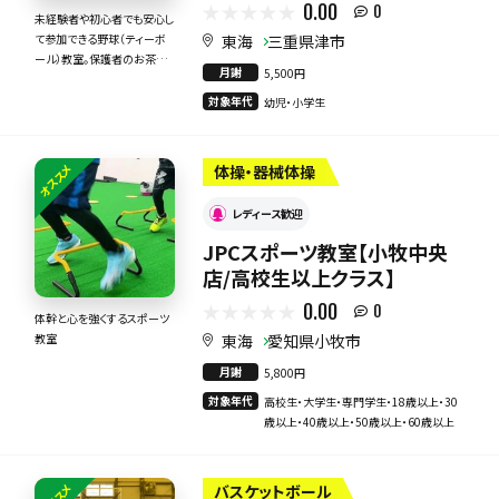
0.00
0
未経験者や初心者でも安心し
東海
三重県津市
て参加できる野球（ティーボ
ール）教室。保護者のお茶当
月謝
5,500円
番もありません。
対象年代
幼児・小学生
オススメ
体操・器械体操
レディース歓迎
JPCスポーツ教室【小牧中央
店/高校生以上クラス】
0.00
0
体幹と心を強くするスポーツ
東海
愛知県小牧市
教室
月謝
5,800円
対象年代
高校生・大学生・専門学生・18歳以上・30
歳以上・40歳以上・50歳以上・60歳以上
バスケットボール