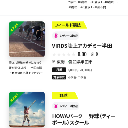
門学生・18歳以上・30歳以上・40歳以上・
50歳以上・60歳以上・年齢不問
オススメ
フィールド競技
レディース歓迎
VIRDS陸上アカデミー半田
0.00
0
東海
愛知県半田市
陸上で運動を好きになろう！
足を速くしよう！ 半田の陸
月謝
6,000円〜8,800円
上教室VIRDS陸上アカデミー
対象年代
小学生・中学生
カミユギ
オススメ
野球
レディース歓迎
HOWAパーク 野球（ティー
ボール）スクール