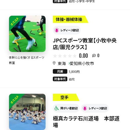
対象年代
幼児・小学生・中学生
オススメ
体操・器械体操
レディース歓迎
JPCスポーツ教室【小牧中央
店/園児クラス】
0.00
0
体幹と心を強くするスポーツ
東海
愛知県小牧市
教室
月謝
5,800円
対象年代
幼児
オススメ
空手
障がい者歓迎
レディース歓迎
極真カラテ石川道場 本部道
場