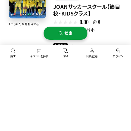
JOANサッカースクール【篠目
校・KIDSクラス】
0.00
0
「できた！」が育む自立心
東海
愛知県安城市
検索
月謝
3,300円
対象年代
幼児
探す
イベントを探す
Q&A
会員登録
ログイン
オススメ
サッカー
障がい者歓迎
レディース歓迎
AXIAサッカースクール（中学
エリア
生）
4.50
1
レベルに合わせた指導を行
東海
東海
愛知県海部郡蟹江町
い個々にフォーカス。 苦手克
服や得意を伸ばし「可能性」を
月謝
4,000円〜6,000円
極限まで引き出します
対象年代
中学生
練習場所の沿線・駅