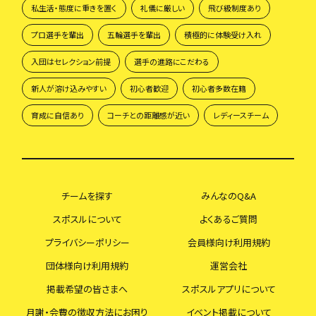
私生活・態度に重きを置く
礼儀に厳しい
飛び級制度あり
プロ選手を輩出
五輪選手を輩出
積極的に体験受け入れ
入団はセレクション前提
選手の進路にこだわる
新人が溶け込みやすい
初心者歓迎
初心者多数在籍
育成に自信あり
コーチとの距離感が近い
レディースチーム
チームを探す
みんなのQ&A
スポスルについて
よくあるご質問
プライバシーポリシー
会員様向け利用規約
団体様向け利用規約
運営会社
掲載希望の皆さまへ
スポスルアプリについて
月謝・会費の徴収方法にお困り
イベント掲載について