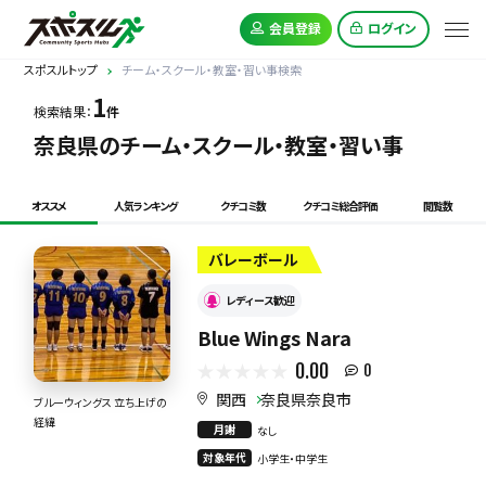
会員登録
ログイン
スポスルトップ
チーム・スクール・教室・習い事検索
1
検索結果：
件
奈良県のチーム・スクール・教室・習い事
オススメ
人気ランキング
クチコミ数
クチコミ総合評価
閲覧数
バレーボール
レディース歓迎
Blue Wings Nara
0.00
0
関西
奈良県奈良市
ブルーウィングス 立ち上げの
経緯
月謝
なし
対象年代
小学生・中学生