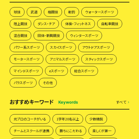
球技
武道
格闘技
射的
ウォータースポーツ
陸上競技
ダンス・チア
体操・フィットネス
自転車競技
混合競技
団体・新興競技
ウィンタースポーツ
パワー系スポーツ
スカイスポーツ
アウトドアスポーツ
モータースポーツ
アニマルスポーツ
スティックスポーツ
マインドスポーツ
eスポーツ
総合スポーツ
パラスポーツ
その他
おすすめキーワード
すべて
Keywords
元プロのコーチがいる
1学年20名以上
少数精鋭
チームとスクールが連携
勝ちにこだわる
楽しくが第一