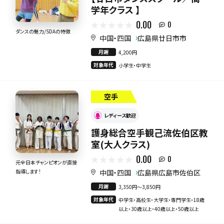
学年クラス 】
0.00
0
ダンスの魅力/SDAの特徴
中国・四国
広島県廿日市市
月謝
4,200円
対象年代
小学生・中学生
空手
レディース歓迎
護身総合空手観己流佐伯区教
室(大人クラス)
0.00
0
元全日本チャンピオンが直接
中国・四国
広島県広島市佐伯区
指導します！
月謝
3,350円〜3,850円
対象年代
中学生・高校生・大学生・専門学生・18歳
以上・30歳以上・40歳以上・50歳以上