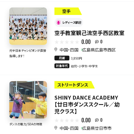
空手
レディース歓迎
空手教室観己流空手西区教室
0.00
0
中国・四国
広島県広島市西区
元全日本チャンピオンが直接
指導します！
月謝
3,850円
対象年代
幼児・小学生・中学生
ストリートダンス
SHINY DANCE ACADEMY
【廿日市ダンススクール／幼
児クラス】
0.00
0
ダンスの魅力/SDAの特徴
中国・四国
広島県廿日市市