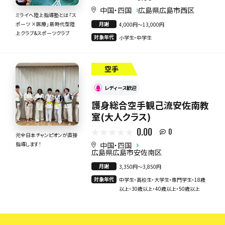
中国・四国
広島県広島市西区
ミライへ陸上指導塾とは 「ス
月謝
ポーツ ×医療」 新時代型陸
4,000円〜13,000円
上クラブ&スポーツクラブ
対象年代
小学生・中学生
空手
レディース歓迎
護身総合空手観己流安佐南教
室(大人クラス)
0.00
0
元全日本チャンピオンが直接
中国・四国
指導します！
広島県広島市安佐南区
月謝
3,350円〜3,850円
対象年代
中学生・高校生・大学生・専門学生・18歳
以上・30歳以上・40歳以上・50歳以上