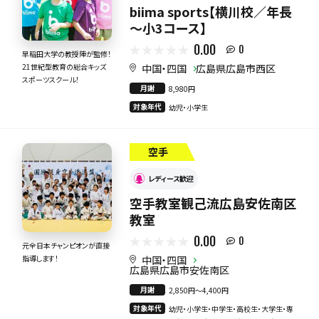
biima sports【横川校／年長
～小3コース】
0.00
0
早稲田大学の教授陣が監修！
中国・四国
広島県広島市西区
21世紀型教育の総合キッズ
スポーツスクール！
月謝
8,980円
対象年代
幼児・小学生
空手
レディース歓迎
空手教室観己流広島安佐南区
教室
0.00
0
元全日本チャンピオンが直接
中国・四国
指導します！
広島県広島市安佐南区
月謝
2,850円〜4,400円
対象年代
幼児・小学生・中学生・高校生・大学生・専