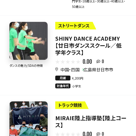
門学生・18歳以上・30歳以上・40歳以上・
50歳以上
ストリートダンス
SHINY DANCE ACADEMY
【廿日市ダンススクール／低
学年クラス】
0.00
0
ダンスの魅力/SDAの特徴
中国・四国
広島県廿日市市
月謝
4,200円
対象年代
小学生
トラック競技
MIRAIE陸上指導塾【陸上コー
ス】
0.00
0