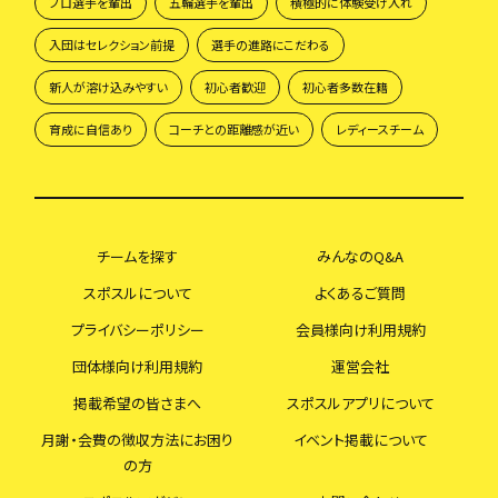
プロ選手を輩出
五輪選手を輩出
積極的に体験受け入れ
入団はセレクション前提
選手の進路にこだわる
新人が溶け込みやすい
初心者歓迎
初心者多数在籍
育成に自信あり
コーチとの距離感が近い
レディースチーム
チームを探す
みんなのQ&A
スポスルについて
よくあるご質問
プライバシーポリシー
会員様向け利用規約
団体様向け利用規約
運営会社
掲載希望の皆さまへ
スポスルアプリについて
月謝・会費の徴収方法にお困り
イベント掲載について
の方