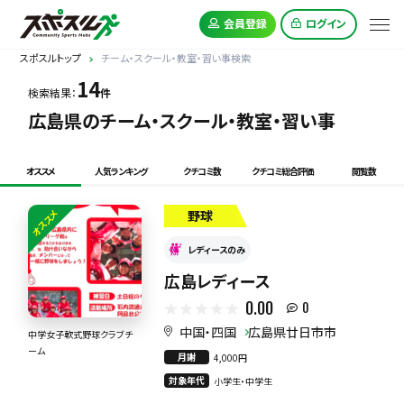
会員登録
ログイン
スポスルトップ
チーム・スクール・教室・習い事検索
14
検索結果：
件
広島県のチーム・スクール・教室・習い事
オススメ
人気ランキング
クチコミ数
クチコミ総合評価
閲覧数
オススメ
野球
レディースのみ
広島レディース
0.00
0
中国・四国
広島県廿日市市
中学女子軟式野球クラブチ
ーム
月謝
4,000円
対象年代
小学生・中学生