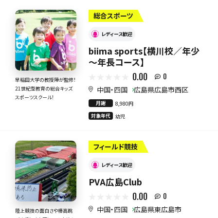
総合スポーツ
レディース歓迎
biima sports【横川校／年少
～年長コース】
0.00
0
早稲田大学の教授陣が監修！
中国・四国
広島県広島市西区
21世紀型教育の総合キッズ
スポーツスクール！
月謝
8,980円
対象年代
幼児
フィールド競技
レディース歓迎
PVA広島Club
0.00
0
中国・四国
広島県東広島市
陸上競技の面白さや棒高跳