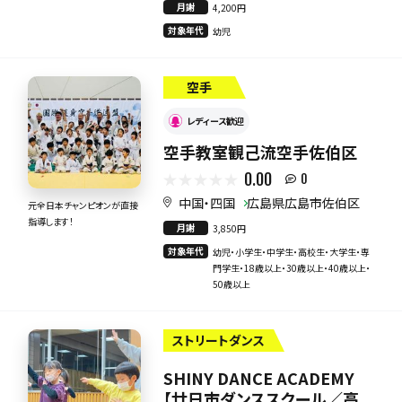
月謝
4,200円
対象年代
幼児
空手
レディース歓迎
空手教室観己流空手佐伯区
0.00
0
中国・四国
広島県広島市佐伯区
元全日本チャンピオンが直接
指導します！
月謝
3,850円
対象年代
幼児・小学生・中学生・高校生・大学生・専
門学生・18歳以上・30歳以上・40歳以上・
50歳以上
ストリートダンス
SHINY DANCE ACADEMY
【廿日市ダンススクール／高