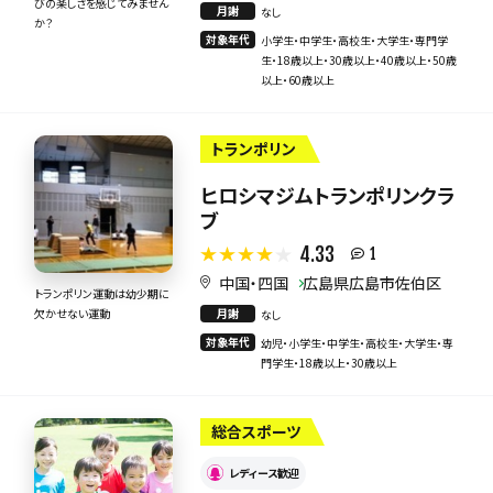
びの楽しさを感じてみません
月謝
なし
か？
対象年代
小学生・中学生・高校生・大学生・専門学
生・18歳以上・30歳以上・40歳以上・50歳
以上・60歳以上
トランポリン
ヒロシマジムトランポリンクラ
ブ
4.33
1
中国・四国
広島県広島市佐伯区
トランポリン運動は幼少期に
月謝
欠かせない運動
なし
対象年代
幼児・小学生・中学生・高校生・大学生・専
門学生・18歳以上・30歳以上
総合スポーツ
レディース歓迎