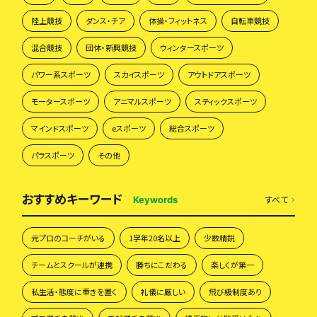
陸上競技
ダンス・チア
体操・フィットネス
自転車競技
混合競技
団体・新興競技
ウィンタースポーツ
パワー系スポーツ
スカイスポーツ
アウトドアスポーツ
モータースポーツ
アニマルスポーツ
スティックスポーツ
マインドスポーツ
eスポーツ
総合スポーツ
パラスポーツ
その他
おすすめキーワード
すべて
Keywords
元プロのコーチがいる
1学年20名以上
少数精鋭
チームとスクールが連携
勝ちにこだわる
楽しくが第一
私生活・態度に重きを置く
礼儀に厳しい
飛び級制度あり