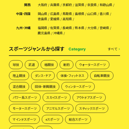
関西
大阪府
兵庫県
京都府
滋賀県
奈良県
和歌山県
中国・四国
岡山県
広島県
鳥取県
島根県
山口県
香川県
徳島県
愛媛県
高知県
九州・沖縄
福岡県
佐賀県
長崎県
熊本県
大分県
宮崎県
鹿児島県
沖縄県
スポーツジャンルから探す
すべて
Category
球技
武道
格闘技
射的
ウォータースポーツ
陸上競技
ダンス・チア
体操・フィットネス
自転車競技
混合競技
団体・新興競技
ウィンタースポーツ
パワー系スポーツ
スカイスポーツ
アウトドアスポーツ
モータースポーツ
アニマルスポーツ
スティックスポーツ
マインドスポーツ
eスポーツ
総合スポーツ