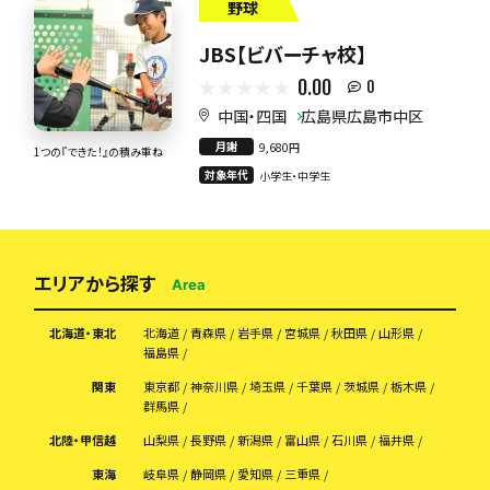
野球
JBS【ビバーチャ校】
0.00
0
中国・四国
広島県広島市中区
月謝
9,680円
1つの『できた！』の積み重ね
対象年代
小学生・中学生
エリアから探す
Area
北海道・東北
北海道
青森県
岩手県
宮城県
秋田県
山形県
福島県
関東
東京都
神奈川県
埼玉県
千葉県
茨城県
栃木県
群馬県
北陸・甲信越
山梨県
長野県
新潟県
富山県
石川県
福井県
東海
岐阜県
静岡県
愛知県
三重県