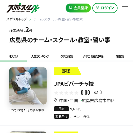
会員登録
ログイン
スポスルトップ
チーム・スクール・教室・習い事検索
2
検索結果：
件
広島県のチーム・スクール・教室・習い事
オススメ
人気ランキング
クチコミ数
クチコミ総合評価
閲覧数
野球
JPAビバーチャ校
0.00
0
中国・四国
広島県広島市中区
月謝
9,680円
1つの『できた！』の積み重ね
対象年代
小学生・中学生