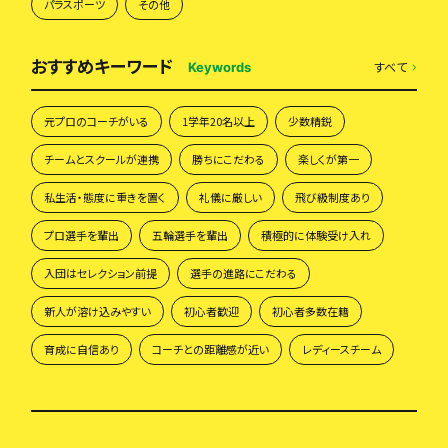
パラスポーツ
その他
おすすめキーワード
すべて
Keywords
元プロのコーチがいる
1学年20名以上
少数精鋭
チームとスクールが連携
勝ちにこだわる
楽しくが第一
私生活・態度に重きを置く
礼儀に厳しい
飛び級制度あり
プロ選手を輩出
五輪選手を輩出
積極的に体験受け入れ
入団はセレクション前提
選手の進路にこだわる
新人が溶け込みやすい
初心者歓迎
初心者多数在籍
育成に自信あり
コーチとの距離感が近い
レディースチーム