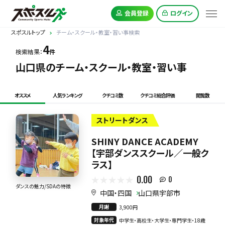
会員登録
ログイン
スポスルトップ
チーム・スクール・教室・習い事検索
4
検索結果：
件
山口県のチーム・スクール・教室・習い事
オススメ
人気ランキング
クチコミ数
クチコミ総合評価
閲覧数
ストリートダンス
SHINY DANCE ACADEMY
【宇部ダンススクール／一般ク
ラス】
0.00
0
ダンスの魅力/SDAの特徴
中国・四国
山口県宇部市
月謝
3,900円
対象年代
中学生・高校生・大学生・専門学生・18歳