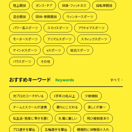
陸上競技
ダンス・チア
体操・フィットネス
自転車競技
混合競技
団体・新興競技
ウィンタースポーツ
パワー系スポーツ
スカイスポーツ
アウトドアスポーツ
モータースポーツ
アニマルスポーツ
スティックスポーツ
マインドスポーツ
eスポーツ
総合スポーツ
パラスポーツ
その他
おすすめキーワード
すべて
Keywords
元プロのコーチがいる
1学年20名以上
少数精鋭
チームとスクールが連携
勝ちにこだわる
楽しくが第一
私生活・態度に重きを置く
礼儀に厳しい
飛び級制度あり
プロ選手を輩出
五輪選手を輩出
積極的に体験受け入れ