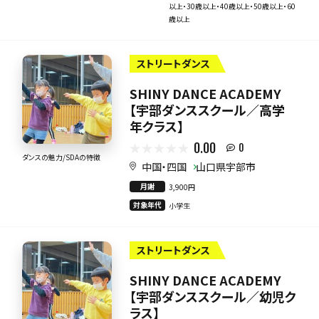
以上・30歳以上・40歳以上・50歳以上・60
歳以上
ストリートダンス
SHINY DANCE ACADEMY
【宇部ダンススクール／高学
年クラス】
0.00
0
ダンスの魅力/SDAの特徴
中国・四国
山口県宇部市
月謝
3,900円
対象年代
小学生
ストリートダンス
SHINY DANCE ACADEMY
【宇部ダンススクール／幼児ク
ラス】