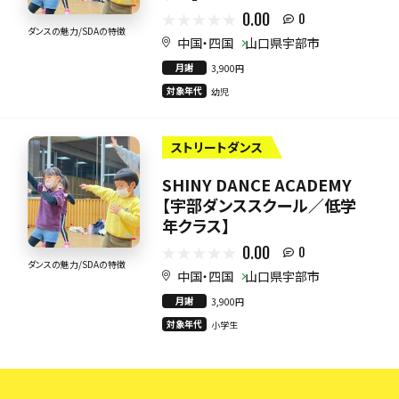
0.00
0
ダンスの魅力/SDAの特徴
中国・四国
山口県宇部市
月謝
3,900円
対象年代
幼児
ストリートダンス
SHINY DANCE ACADEMY
【宇部ダンススクール／低学
年クラス】
0.00
0
ダンスの魅力/SDAの特徴
中国・四国
山口県宇部市
月謝
3,900円
対象年代
小学生