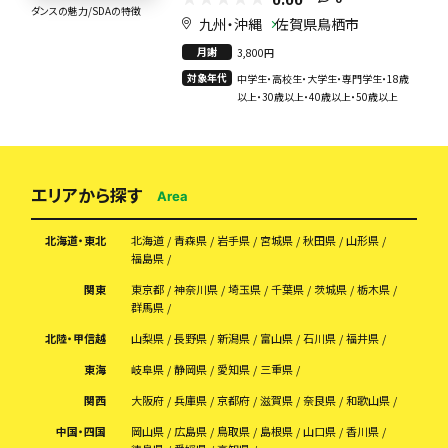
ダンスの魅力/SDAの特徴
九州・沖縄
佐賀県鳥栖市
月謝
3,800円
対象年代
中学生・高校生・大学生・専門学生・18歳
以上・30歳以上・40歳以上・50歳以上
エリアから探す
Area
北海道・東北
北海道
青森県
岩手県
宮城県
秋田県
山形県
福島県
関東
東京都
神奈川県
埼玉県
千葉県
茨城県
栃木県
群馬県
北陸・甲信越
山梨県
長野県
新潟県
富山県
石川県
福井県
東海
岐阜県
静岡県
愛知県
三重県
関西
大阪府
兵庫県
京都府
滋賀県
奈良県
和歌山県
中国・四国
岡山県
広島県
鳥取県
島根県
山口県
香川県