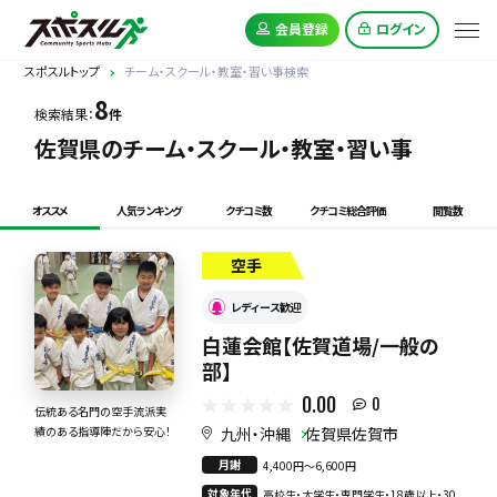
会員登録
ログイン
スポスルトップ
チーム・スクール・教室・習い事検索
8
検索結果：
件
佐賀県のチーム・スクール・教室・習い事
オススメ
人気ランキング
クチコミ数
クチコミ総合評価
閲覧数
空手
レディース歓迎
白蓮会館【佐賀道場/一般の
部】
0.00
0
伝統ある名門の空手流派実
九州・沖縄
佐賀県佐賀市
績のある指導陣だから安心！
月謝
4,400円〜6,600円
対象年代
高校生・大学生・専門学生・18歳以上・30