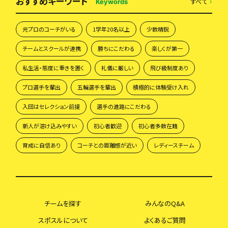
おすすめキーワード
すべて
Keywords
元プロのコーチがいる
1学年20名以上
少数精鋭
チームとスクールが連携
勝ちにこだわる
楽しくが第一
私生活・態度に重きを置く
礼儀に厳しい
飛び級制度あり
プロ選手を輩出
五輪選手を輩出
積極的に体験受け入れ
入団はセレクション前提
選手の進路にこだわる
新人が溶け込みやすい
初心者歓迎
初心者多数在籍
育成に自信あり
コーチとの距離感が近い
レディースチーム
チームを探す
みんなのQ&A
スポスルについて
よくあるご質問