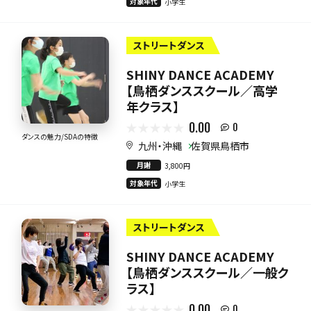
対象年代
小学生
ストリートダンス
SHINY DANCE ACADEMY
【鳥栖ダンススクール／高学
年クラス】
0.00
0
ダンスの魅力/SDAの特徴
九州・沖縄
佐賀県鳥栖市
月謝
3,800円
対象年代
小学生
ストリートダンス
SHINY DANCE ACADEMY
【鳥栖ダンススクール／一般ク
ラス】
0.00
0