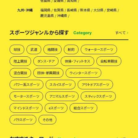
徳島県
愛媛県
高知県
九州・沖縄
福岡県
佐賀県
長崎県
熊本県
大分県
宮崎県
鹿児島県
沖縄県
スポーツジャンルから探す
すべて
Category
球技
武道
格闘技
射的
ウォータースポーツ
陸上競技
ダンス・チア
体操・フィットネス
自転車競技
混合競技
団体・新興競技
ウィンタースポーツ
パワー系スポーツ
スカイスポーツ
アウトドアスポーツ
モータースポーツ
アニマルスポーツ
スティックスポーツ
マインドスポーツ
eスポーツ
総合スポーツ
パラスポーツ
その他