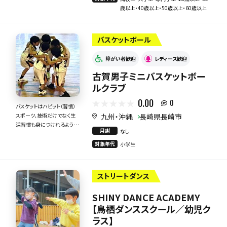
歳以上・40歳以上・50歳以上・60歳以上
バスケットボール
障がい者歓迎
レディース歓迎
古賀男子ミニバスケットボー
ルクラブ
0.00
0
バスケットはハビット（習慣）
九州・沖縄
長崎県長崎市
スポーツ、技術だけでなく生
活習慣も身につけれるように
月謝
なし
指導いたします。
対象年代
小学生
ストリートダンス
SHINY DANCE ACADEMY
【鳥栖ダンススクール／幼児ク
ラス】