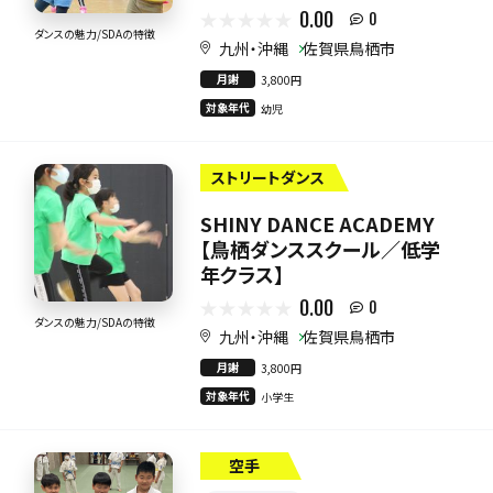
0.00
0
ダンスの魅力/SDAの特徴
九州・沖縄
佐賀県鳥栖市
月謝
3,800円
対象年代
幼児
ストリートダンス
SHINY DANCE ACADEMY
【鳥栖ダンススクール／低学
年クラス】
0.00
0
ダンスの魅力/SDAの特徴
九州・沖縄
佐賀県鳥栖市
月謝
3,800円
対象年代
小学生
空手