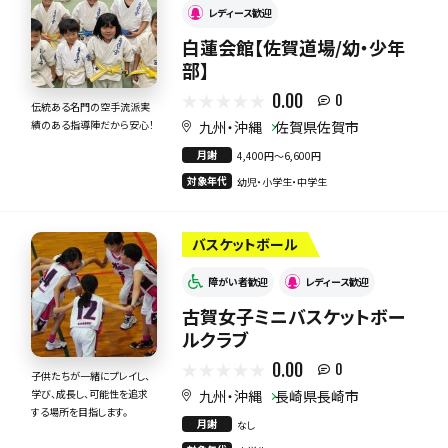
レディース歓迎
白蓮会館【佐賀道場/幼・少年
部】
0.00
0
伝統ある名門の空手流派実
九州・沖縄
佐賀県佐賀市
績のある指導陣だから安心！
月謝
4,400円〜6,600円
対象年代
幼児・小学生・中学生
バスケットボール
障がい者歓迎
レディース歓迎
古賀女子ミニバスケットボー
ルクラブ
0.00
0
子供たちが一緒にプレイし、
九州・沖縄
長崎県長崎市
学び、成長し、可能性を追求
する場所を目指します。
月謝
なし