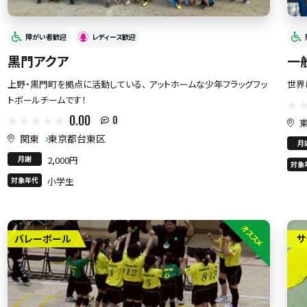
障がい者歓迎
レディース歓迎
黒門アクア
一
上野・黒門町を拠点に活動している、 アットホームな少年フラッグフッ
世界
トボールチームです！
0.00
0
関東
東京都台東区
月
月謝
2,000円
対象
対象年代
小学生
オススメ
バレーボール
サ