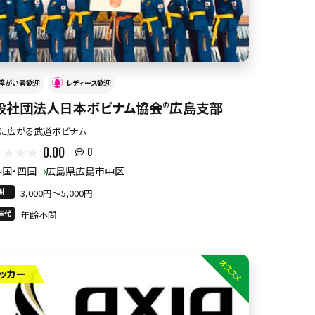
障がい者歓迎
レディース歓迎
般社団法人日本ボビナム協会®︎広島支部
に広がる武道ボビナム
0.00
0
中国・四国
広島県広島市中区
謝
3,000円〜5,000円
年代
年齢不問
オススメ
ッカー