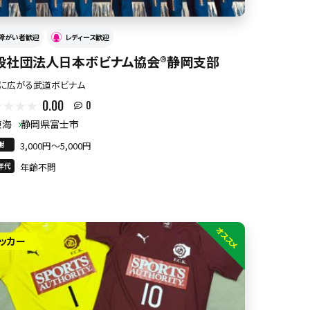
障がい者歓迎
レディース歓迎
般社団法人日本ボビナム協会®︎静岡支部
に広がる武道ボビナム
0.00
0
東海
静岡県富士市
謝
3,000円〜5,000円
年代
年齢不問
オススメ
ッカー