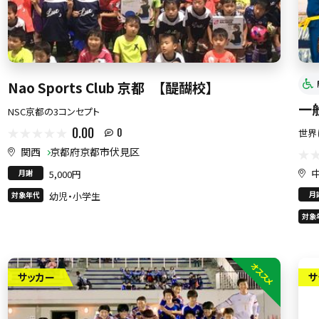
Nao Sports Club 京都 【醍醐校】
一
NSC京都の3コンセプト
0.00
世界
0
関西
京都府京都市伏見区
月謝
5,000円
月
対象年代
幼児・小学生
対象
オススメ
サッカー
サ