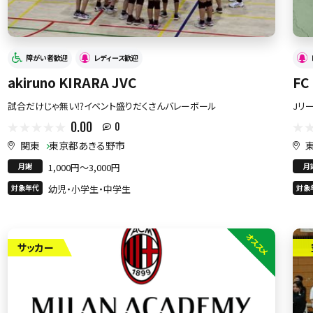
障がい者歓迎
レディース歓迎
akiruno KIRARA JVC
FC
試合だけじゃ無い⁉️イベント盛りだくさんバレーボール
Jリ
0.00
0
関東
東京都あきる野市
月謝
1,000円〜3,000円
月
対象年代
幼児・小学生・中学生
対象
オススメ
サッカー