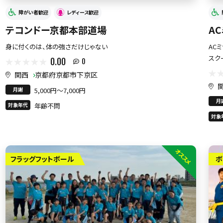
障がい者歓迎
レディース歓迎
テコンドー京都本部道場
A
身に付くのは、体の強さだけじゃない
AC
スク
0.00
0
関西
京都府京都市下京区
月謝
5,000円〜7,000円
月
対象年代
年齢不問
対象
オススメ
フラッグフットボール
ボ