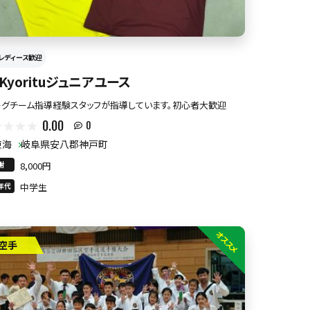
レディース歓迎
 Kyorituジュニアユース
ーグチーム指導経験スタッフが指導しています。初心者大歓迎
0.00
0
東海
岐阜県安八郡神戸町
謝
8,000円
年代
中学生
オススメ
空手