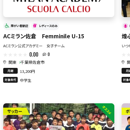
障がい者歓迎
レディースのみ
ACミラン佐倉 Femminile U-15
煌
ACミラン公式アカデミー 女子チーム
いつ
0.00
0
関東
千葉県佐倉市
月謝
13,200円
月
対象年代
中学生
対象
オススメ
サッカー
ボ