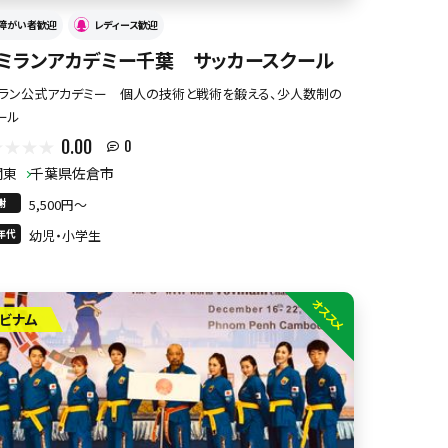
障がい者歓迎
レディース歓迎
Cミランアカデミー千葉 サッカースクール
ミラン公式アカデミー 個人の技術と戦術を鍛える、少人数制の
ール
0.00
0
関東
千葉県佐倉市
謝
5,500円〜
年代
幼児・小学生
オススメ
ビナム