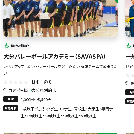
障がい者歓迎
大分バレーボールアカデミー（SAVASPA）
一
レベルアップしたい バレーボールを楽しみたい 所属チームで頑張りた
世界
い
0.00
0
九州・沖縄
大分県別府市
月
月謝
3,300円〜5,500円
対象
対象年代
3歳以下・幼児・小学生・中学生・高校生・大学生・専門学
生・18歳以上・30歳以上・50歳以上・60歳以上