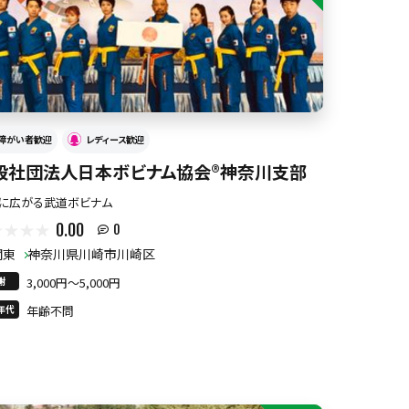
障がい者歓迎
レディース歓迎
般社団法人日本ボビナム協会®︎神奈川支部
に広がる武道ボビナム
0.00
0
関東
神奈川県川崎市川崎区
謝
3,000円〜5,000円
年代
年齢不問