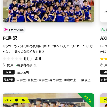
レディース歓迎
FC駒沢
A
サッカーもフットサルも真剣にやりたい君へ！そして「サッカーだけ、じ
レベ
ゃない！」数々の取り組みもあり！
伸ば
0.00
0
関東
東京都品川区
月謝
18,000円
月
対象年代
中学生・高校生・大学生・専門学生・18歳以上・30歳以上
対象
オススメ
バレーボール
ボ