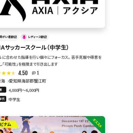
障がい者歓迎
レディース歓迎
XIAサッカースクール（中学生）
ルに合わせた指導を行い個々にフォーカス。 苦手克服や得意を
し「可能性」を極限まで引き出します
4.50
1
東海
愛知県海部郡蟹江町
謝
4,000円〜6,000円
年代
中学生
オススメ
ビナム