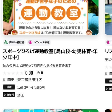
障がい者歓迎
レディース歓迎
スポーツひろば運動教室【烏山校-幼児体育-年
リ
少年中】
子ど
体力の向上と運動って前向きな気持ちを育みます
0.00
0
関東
東京都世田谷区
月
月謝
1,650円〜14,850円
対象
対象年代
幼児