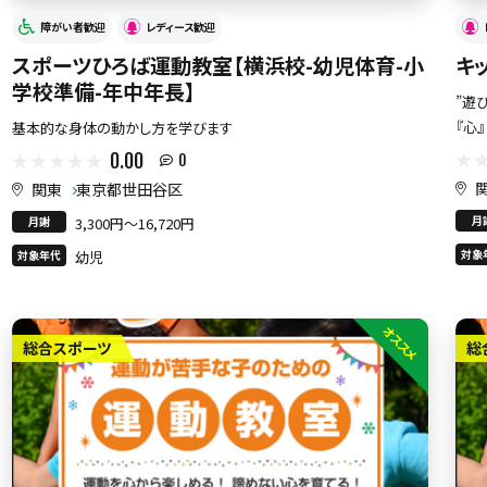
障がい者歓迎
レディース歓迎
スポーツひろば運動教室【横浜校-幼児体育-小
キ
学校準備-年中年長】
”遊
『心
基本的な身体の動かし方を学びます
0.00
0
関東
東京都世田谷区
月
月謝
3,300円〜16,720円
対象
対象年代
幼児
オススメ
総合スポーツ
総