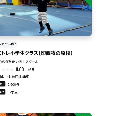
レディース歓迎
ズトレ小学生クラス【印西牧の原校】
もの運動能力向上スクール
0.00
0
関東
千葉県印西市
謝
6,600円
年代
小学生