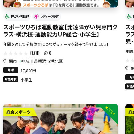
障がい者歓迎
レディース歓迎
スポーツひろば運動教室【発達障がい児専門ク
ス
ラス-横浜校-運動能力UP総合-小学生】
ラ
児
年間を通して学校体育につながるテーマを親子で学びましょう！
年間
0.00
0
関東
神奈川県横浜市港北区
月謝
17,820円
月
対象年代
小学生
対象
オススメ
総合スポーツ
総