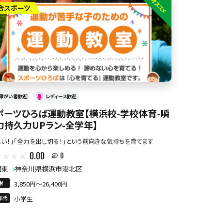
オススメ
合スポーツ
障がい者歓迎
レディース歓迎
ポーツひろば運動教室【横浜校-学校体育-瞬
力持久力UPラン-全学年】
しい！」「全力を出し切る！」という前向きな気持ちを育てます
0.00
0
関東
神奈川県横浜市港北区
謝
3,850円〜26,400円
年代
小学生