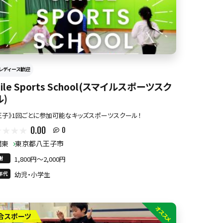
レディース歓迎
ile Sports School(スマイルスポーツスク
ル)
王子》1回ごとに参加可能なキッズスポーツスクール！
0.00
0
関東
東京都八王子市
謝
1,800円〜2,000円
年代
幼児・小学生
オススメ
合スポーツ