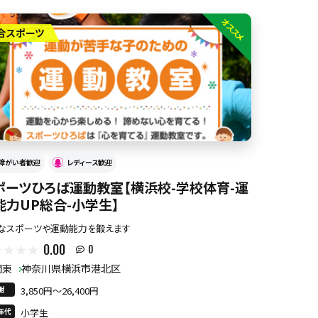
オススメ
合スポーツ
障がい者歓迎
レディース歓迎
ポーツひろば運動教室【横浜校-学校体育-運
能力UP総合-小学生】
なスポーツや運動能力を鍛えます
0.00
0
関東
神奈川県横浜市港北区
謝
3,850円〜26,400円
年代
小学生