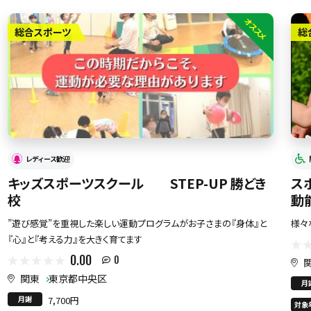
オススメ
総合スポーツ
総
レディース歓迎
キッズスポーツスクール STEP-UP 勝どき
ス
校
動
”遊び感覚”を重視した楽しい運動プログラムがお子さまの『身体』と
様々
『心』と『考える力』を大きく育てます
0.00
0
関東
東京都中央区
月
月謝
7,700円
対象