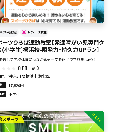
障がい者歓迎
レディース歓迎
ポーツひろば運動教室【発達障がい児専門ク
ス(小学生)横浜校-瞬発力・持久力UPラン】
を通して学校体育につながるテーマを親子で学びましょう！
0.00
0
関東
神奈川県横浜市港北区
謝
17,820円
年代
小学生
オススメ
合スポーツ