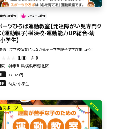
障がい者歓迎
レディース歓迎
ポーツひろば運動教室【発達障がい児専門ク
ス(運動親子)横浜校-運動能力UP総合-幼
・小学生】
を通して学校体育につながるテーマを親子で学びましょう！
0.00
0
関東
神奈川県横浜市港北区
謝
17,820円
年代
幼児・小学生
オススメ
合スポーツ