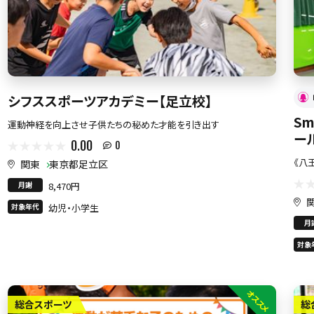
シフススポーツアカデミー【足立校】
Sm
運動神経を向上させ子供たちの秘めた才能を引き出す
ー
0.00
0
《八
関東
東京都足立区
月謝
8,470円
対象年代
幼児・小学生
月
対象
オススメ
総合スポーツ
総