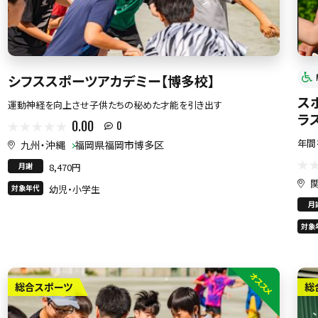
シフススポーツアカデミー【博多校】
ス
運動神経を向上させ子供たちの秘めた才能を引き出す
ラ
0.00
0
年間
九州・沖縄
福岡県福岡市博多区
月謝
8,470円
対象年代
幼児・小学生
月
対象
オススメ
総合スポーツ
総