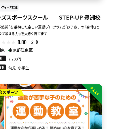
レディース歓迎
ッズスポーツスクール STEP-UP 豊洲校
び感覚”を重視した楽しい運動プログラムがお子さまの『身体』と
』と『考える力』を大きく育てます
0.00
0
関東
東京都江東区
謝
7,700円
年代
幼児・小学生
オススメ
合スポーツ