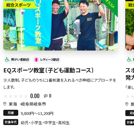
オススメ
総合スポーツ
総
障がい者歓迎
レディース歓迎
EQスポーツ教室〔子ども運動コース〕
ス
発
少人数制。子どものうちに1番刺激を入れるべき神経にアプローチを
します。
「楽
0.00
0
東海
岐阜県岐阜市
月謝
9,800円〜13,200円
月
対象年代
幼児・小学生・中学生・高校生
対象