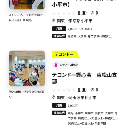
小平市】
0.00
0
ストレスフリーで自分と向き
関東
東京都小平市
合える非日常空間。
月謝
7,000円〜9,000円
対象年代
高校生・大学生・専門学生・18歳以上
テコンドー
レディース歓迎
テコンドー護心会 東松山支
部
0.00
0
強さは優しさ！やり抜く力が育
関東
埼玉県東松山市
つ
月謝
7,000円
対象年代
幼児・小学生・中学生・高校生・大学生・専
門学生・18歳以上・30歳以上・40歳以上・
50歳以上・60歳以上・年齢不問