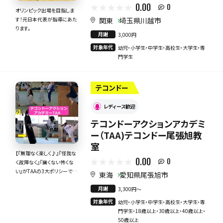
0.00
0
オリンピック出場を目指しま
関東
埼玉県川越市
す！元日本代表が指導にあた
ります。
月謝
3,000円
対象年代
幼児・小学生・中学生・高校生・大学生・専
門学生
テコンドー
レディース歓迎
テコンドーアクションアカデミ
ー（TAA)テコンドー尾張旭教
室
【『無理なく楽しく♪』『怪我な
0.00
0
く故障なく』『痛くない怖くな
い』がTAAの3大ポリシーです
東海
愛知県尾張旭市
＾＾】
月謝
3,300円〜
対象年代
幼児・小学生・中学生・高校生・大学生・専
門学生・18歳以上・30歳以上・40歳以上・
50歳以上