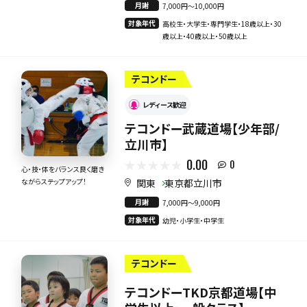
月謝
7,000円〜10,000円
対象年代
高校生・大学生・専門学生・18歳以上・30
歳以上・40歳以上・50歳以上
テコンドー
レディース歓迎
テコンドー武蔵道場【少年部/
立川市】
0.00
0
心・技・体をバランス良く磨き
関東
東京都立川市
ながらステップアップ！
月謝
7,000円〜9,000円
対象年代
幼児・小学生・中学生
テコンドー
テコンドーTKD京都道場【中