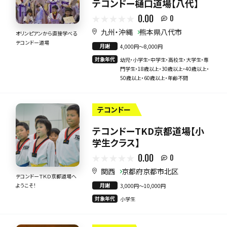
テコンドー樋口道場【八代】
0.00
0
九州・沖縄
熊本県八代市
オリンピアンから直接学べる
テコンドー道場
月謝
4,000円〜8,000円
対象年代
幼児・小学生・中学生・高校生・大学生・専
門学生・18歳以上・30歳以上・40歳以上・
50歳以上・60歳以上・年齢不問
テコンドー
テコンドーTKD京都道場【小
学生クラス】
0.00
0
関西
京都府京都市北区
テコンドーＴＫＤ京都道場へ
月謝
ようこそ！
3,000円〜10,000円
対象年代
小学生