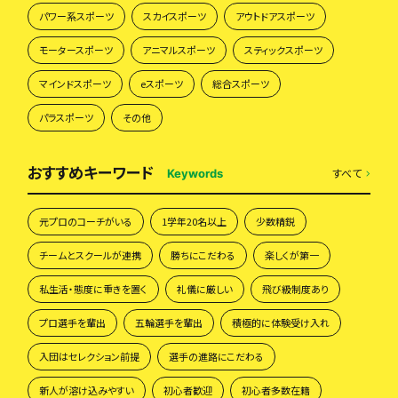
パワー系スポーツ
スカイスポーツ
アウトドアスポーツ
モータースポーツ
アニマルスポーツ
スティックスポーツ
マインドスポーツ
eスポーツ
総合スポーツ
パラスポーツ
その他
おすすめキーワード
すべて
Keywords
元プロのコーチがいる
1学年20名以上
少数精鋭
チームとスクールが連携
勝ちにこだわる
楽しくが第一
私生活・態度に重きを置く
礼儀に厳しい
飛び級制度あり
プロ選手を輩出
五輪選手を輩出
積極的に体験受け入れ
入団はセレクション前提
選手の進路にこだわる
新人が溶け込みやすい
初心者歓迎
初心者多数在籍