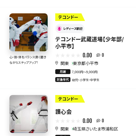
テコンドー
レディース歓迎
テコンドー武蔵道場【少年部/
小平市】
0.00
0
心・技・体をバランス良く磨き
関東
東京都小平市
ながらステップアップ！
月謝
7,000円〜9,000円
対象年代
幼児・小学生・中学生
テコンドー
護心会
0.00
0
関東
埼玉県さいたま市浦和区