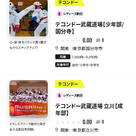
テコンドー
レディース歓迎
テコンドー武蔵道場【少年部/
国分寺】
0.00
0
心・技・体をバランス良く磨き
関東
東京都国分寺市
ながらステップアップ！
月謝
7,000円〜9,000円
対象年代
幼児・小学生・中学生
テコンドー
レディース歓迎
テコンドー武蔵道場 立川【成
年部】
0.00
0
ストレスフリーで自分と向き
関東
東京都立川市
合える非日常空間。