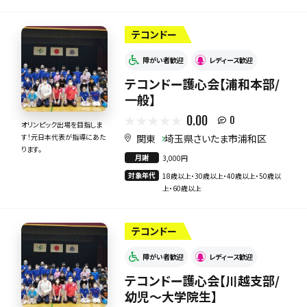
テコンドー
障がい者歓迎
レディース歓迎
テコンドー護心会【浦和本部/
一般】
0.00
0
オリンピック出場を目指しま
関東
埼玉県さいたま市浦和区
す！元日本代表が指導にあた
ります。
月謝
3,000円
対象年代
18歳以上・30歳以上・40歳以上・50歳以
上・60歳以上
テコンドー
障がい者歓迎
レディース歓迎
テコンドー護心会【川越支部/
幼児〜大学院生】