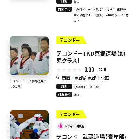
月謝
なし
対象年代
小学生・中学生・高校生・大学生・専門学
生・18歳以上・30歳以上・40歳以上・50歳
以上
テコンドー
テコンドーTKD京都道場【幼
児クラス】
0.00
0
関西
京都府京都市北区
テコンドーＴＫＤ京都道場へ
月謝
ようこそ！
3,000円〜10,000円
対象年代
幼児
テコンドー
レディース歓迎
テコンドー武蔵道場【青年部/