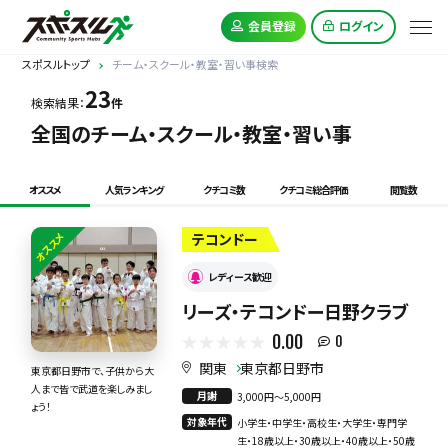
会員登録
ログイン
スポスルトップ
チーム・スクール・教室・習い事検索
23
検索結果：
件
全国のチーム・スクール・教室・習い事
オススメ
人気ランキング
クチコミ数
クチコミ総合評価
閲覧数
オススメ
テコンドー
レディース歓迎
リーズ・テコンドー日野クラブ
0.00
0
関東
東京都日野市
東京都日野市で、子供から大
人まで皆で武道を楽しみまし
月謝
3,000円〜5,000円
ょう！
対象年代
小学生・中学生・高校生・大学生・専門学
生・18歳以上・30歳以上・40歳以上・50歳