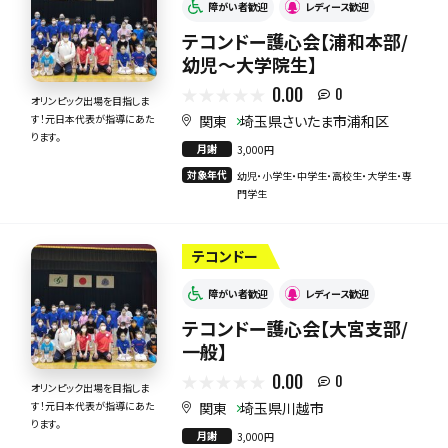
障がい者歓迎
レディース歓迎
テコンドー護心会【浦和本部/
幼児〜大学院生】
0.00
0
オリンピック出場を目指しま
関東
埼玉県さいたま市浦和区
す！元日本代表が指導にあた
ります。
月謝
3,000円
対象年代
幼児・小学生・中学生・高校生・大学生・専
門学生
テコンドー
障がい者歓迎
レディース歓迎
テコンドー護心会【大宮支部/
一般】
0.00
0
オリンピック出場を目指しま
関東
埼玉県川越市
す！元日本代表が指導にあた
ります。
月謝
3,000円