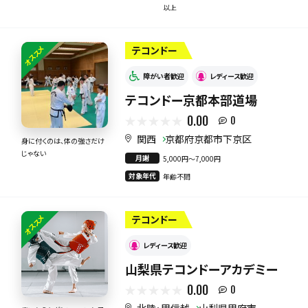
以上
オススメ
テコンドー
障がい者歓迎
レディース歓迎
テコンドー京都本部道場
0.00
0
関西
京都府京都市下京区
身に付くのは、体の強さだけ
じゃない
月謝
5,000円〜7,000円
対象年代
年齢不問
オススメ
テコンドー
レディース歓迎
山梨県テコンドーアカデミー
0.00
0