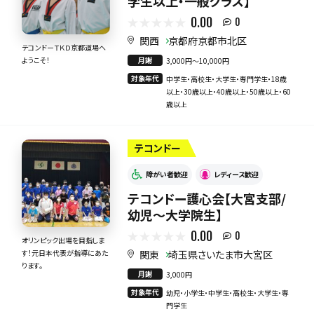
学生以上・一般クラス】
0.00
0
関西
京都府京都市北区
テコンドーＴＫＤ京都道場へ
月謝
ようこそ！
3,000円〜10,000円
対象年代
中学生・高校生・大学生・専門学生・18歳
以上・30歳以上・40歳以上・50歳以上・60
歳以上
テコンドー
障がい者歓迎
レディース歓迎
テコンドー護心会【大宮支部/
幼児〜大学院生】
0.00
0
オリンピック出場を目指しま
関東
埼玉県さいたま市大宮区
す！元日本代表が指導にあた
ります。
月謝
3,000円
対象年代
幼児・小学生・中学生・高校生・大学生・専
門学生