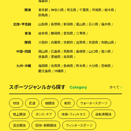
福島県
関東
東京都
神奈川県
埼玉県
千葉県
茨城県
栃木県
群馬県
北陸・甲信越
山梨県
長野県
新潟県
富山県
石川県
福井県
東海
岐阜県
静岡県
愛知県
三重県
関西
大阪府
兵庫県
京都府
滋賀県
奈良県
和歌山県
中国・四国
岡山県
広島県
鳥取県
島根県
山口県
香川県
徳島県
愛媛県
高知県
九州・沖縄
福岡県
佐賀県
長崎県
熊本県
大分県
宮崎県
鹿児島県
沖縄県
スポーツジャンルから探す
すべて
Category
球技
武道
格闘技
射的
ウォータースポーツ
陸上競技
ダンス・チア
体操・フィットネス
自転車競技
混合競技
団体・新興競技
ウィンタースポーツ