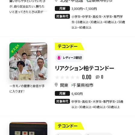
北陸・甲信越
山梨県甲府市
痛いからヤダといっていた子
が、自ら試合出たい、勝ちた
月謝
3,000円〜7,500円
いと言ってきたときは涙が出
対象年代
小学生・中学生・高校生・大学生・専門学
ました！！
生・18歳以上・30歳以上・40歳以上・50歳
以上・60歳以上
オススメ
テコンドー
レディース歓迎
リアクション柏テコンドー
0.00
0
関東
千葉県柏市
一生モノの健康と自信が手
に入ります！
月謝
6,600円
対象年代
中学生・高校生・大学生・専門学生・18歳
以上・30歳以上・40歳以上・50歳以上
テコンドー