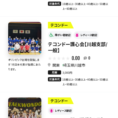
対象年代
18歳以上・30歳以上・40歳以上・50歳以
上・60歳以上
テコンドー
障がい者歓迎
レディース歓迎
テコンドー護心会【川越支部/
一般】
0.00
0
オリンピック出場を目指しま
関東
埼玉県川越市
す！元日本代表が指導にあた
ります。
月謝
3,000円
対象年代
18歳以上・30歳以上・40歳以上・50歳以
上・60歳以上
テコンドー
レディース歓迎