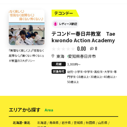
テコンドー
レディース歓迎
テコンドー春日井教室 Tae
kwondo Action Academy
0.00
0
『無理なく楽しく♪』『怪我なく
東海
愛知県春日井市
故障なく』『痛くない怖くない』
が教室の3大ポリシー
月謝
3,300円〜
対象年代
幼児・小学生・中学生・高校生・大学生・専
門学生・18歳以上・30歳以上・40歳以上・
50歳以上
エリアから探す
Area
北海道・東北
北海道
青森県
岩手県
宮城県
秋田県
山形県