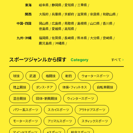
東海
岐阜県
静岡県
愛知県
三重県
関西
大阪府
兵庫県
京都府
滋賀県
奈良県
和歌山県
中国・四国
岡山県
広島県
鳥取県
島根県
山口県
香川県
徳島県
愛媛県
高知県
九州・沖縄
福岡県
佐賀県
長崎県
熊本県
大分県
宮崎県
鹿児島県
沖縄県
スポーツジャンルから探す
すべて
Category
球技
武道
格闘技
射的
ウォータースポーツ
陸上競技
ダンス・チア
体操・フィットネス
自転車競技
混合競技
団体・新興競技
ウィンタースポーツ
パワー系スポーツ
スカイスポーツ
アウトドアスポーツ
モータースポーツ
アニマルスポーツ
スティックスポーツ
マインドスポーツ
eスポーツ
総合スポーツ