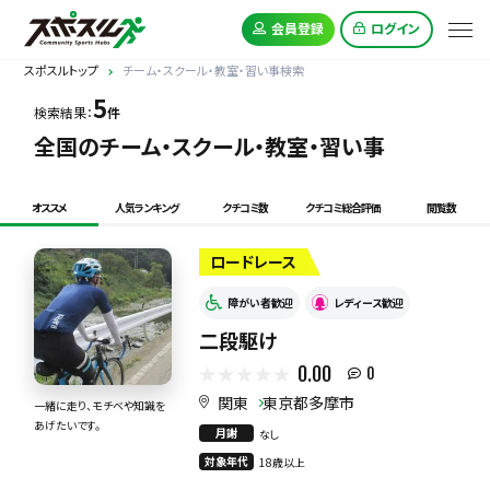
会員登録
ログイン
スポスルトップ
チーム・スクール・教室・習い事検索
5
検索結果：
件
全国のチーム・スクール・教室・習い事
オススメ
人気ランキング
クチコミ数
クチコミ総合評価
閲覧数
ロードレース
障がい者歓迎
レディース歓迎
二段駆け
0.00
0
関東
東京都多摩市
一緒に走り、モチベや知識を
あげたいです。
月謝
なし
対象年代
18歳以上