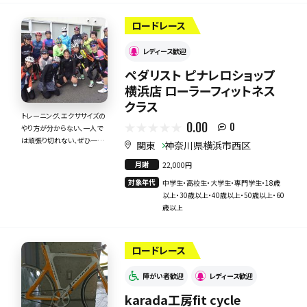
ロードレース
レディース歓迎
ペダリスト ピナレロショップ
横浜店 ローラーフィットネス
クラス
トレーニング、エクササイズの
0.00
0
やり方が分からない、一人で
は頑張り切れない、ぜひ一緒
関東
神奈川県横浜市西区
にやりませんか?
月謝
22,000円
対象年代
中学生・高校生・大学生・専門学生・18歳
以上・30歳以上・40歳以上・50歳以上・60
歳以上
ロードレース
障がい者歓迎
レディース歓迎
karada工房fit cycle