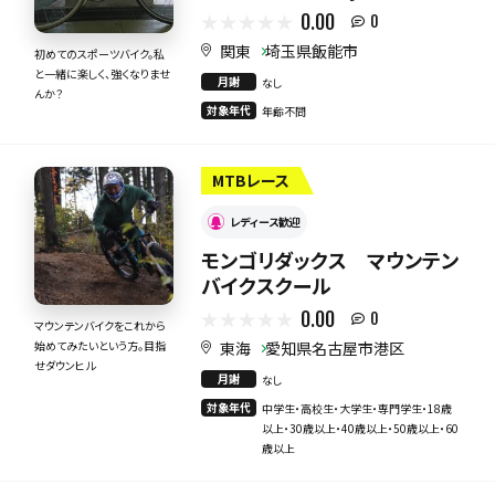
0.00
0
関東
埼玉県飯能市
初めてのスポーツバイク。私
と一緒に楽しく、強くなりませ
月謝
なし
んか？
対象年代
年齢不問
MTBレース
レディース歓迎
モンゴリダックス マウンテン
バイクスクール
0.00
0
マウンテンバイクをこれから
東海
愛知県名古屋市港区
始めてみたいという方。目指
せダウンヒル
月謝
なし
対象年代
中学生・高校生・大学生・専門学生・18歳
以上・30歳以上・40歳以上・50歳以上・60
歳以上