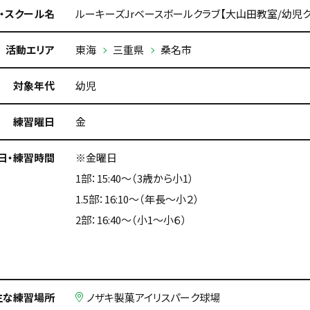
・スクール名
ルーキーズJrベースボールクラブ【大山田教室/幼児ク
活動エリア
東海
三重県
桑名市
対象年代
幼児
練習曜日
金
日・練習時間
※金曜日
1部：15:40～（3歳から小1）
1.5部：16:10～（年長～小２）
2部：16:40～（小1～小６）
主な練習場所
ノザキ製菓アイリスパーク球場