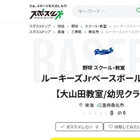
さぁ、スポーツをたのしもう！
スポスルトップ
球技
野球
スクール・教室
ルーキーズJrベ
スポスルトップ
東海
三重県
桑名市
ルーキーズJrベースボ
BASE
野球 スクール・教室
ルーキーズJrベースボー
【大山田教室/幼児クラ
東海
三重県桑名市
0
0
オススメしたい
0
体験してみた