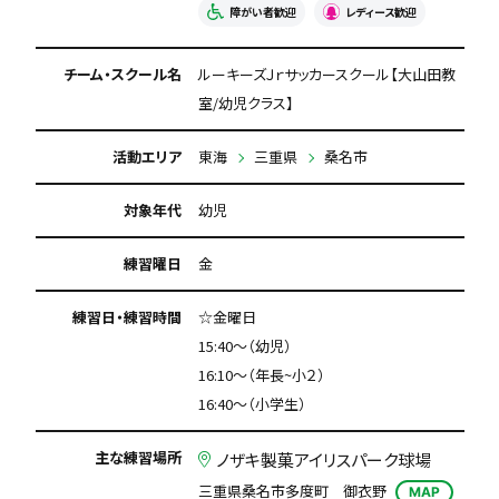
障がい者歓迎
レディース歓迎
チーム・スクール名
ルーキーズＪｒサッカースクール【大山田教
室/幼児クラス】
活動エリア
東海
三重県
桑名市
対象年代
幼児
練習曜日
金
練習日・練習時間
☆金曜日
15:40～（幼児）
16:10～（年長~小２）
16:40～（小学生）
主な練習場所
ノザキ製菓アイリスパーク球場
三重県桑名市多度町 御衣野
MAP