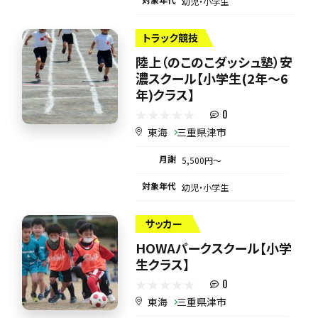
幼児・小学生
トラック競技
陸上（のこのこダッシュ塾）安
濃スクール【小学生(2年～6
年)クラス】
0
東海
三重県津市
月謝
5,500円〜
対象年代
幼児・小学生
サッカー
HOWAパークスクール【小学
生クラス】
0
東海
三重県津市