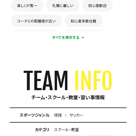
楽しくが第一
礼儀に厳しい
初心者歓迎
コーチとの距離感が近い
初心者多数在籍
新人が溶け込みやすい
積極的に体験受け入れ
体験無料
見学可能
週1練習
合宿・遠征あり
月謝が10,000円以下
TEAM
INFO
保護者の当番なし
チーム・スクール・教室・習い事情報
スポーツジャンル
球技
サッカー
カテゴリ
スクール・教室