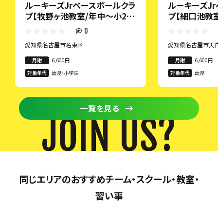
ルーキーズJrベースボールクラ
ルーキーズJ
ブ【牧野ヶ池教室/年中～小2ク
ブ【細口池教
ラス】
0
愛知県名古屋市名東区
愛知県名古屋市天
月謝
6,600円
月謝
6,600円
対象年代
幼児・小学生
対象年代
幼児
一覧を見る
JOIN US?
同じエリアのおすすめチーム・スクール・教室・
習い事