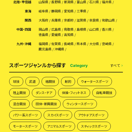
北陸・甲信越
山梨県
長野県
新潟県
富山県
石川県
福井県
東海
岐阜県
静岡県
愛知県
三重県
関西
大阪府
兵庫県
京都府
滋賀県
奈良県
和歌山県
中国・四国
岡山県
広島県
鳥取県
島根県
山口県
香川県
徳島県
愛媛県
高知県
九州・沖縄
福岡県
佐賀県
長崎県
熊本県
大分県
宮崎県
鹿児島県
沖縄県
スポーツジャンルから探す
すべて
Category
球技
武道
格闘技
射的
ウォータースポーツ
陸上競技
ダンス・チア
体操・フィットネス
自転車競技
混合競技
団体・新興競技
ウィンタースポーツ
パワー系スポーツ
スカイスポーツ
アウトドアスポーツ
モータースポーツ
アニマルスポーツ
スティックスポーツ