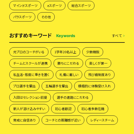
マインドスポーツ
eスポーツ
総合スポーツ
パラスポーツ
その他
おすすめキーワード
すべて
Keywords
元プロのコーチがいる
1学年20名以上
少数精鋭
チームとスクールが連携
勝ちにこだわる
楽しくが第一
私生活・態度に重きを置く
礼儀に厳しい
飛び級制度あり
プロ選手を輩出
五輪選手を輩出
積極的に体験受け入れ
入団はセレクション前提
選手の進路にこだわる
新人が溶け込みやすい
初心者歓迎
初心者多数在籍
育成に自信あり
コーチとの距離感が近い
レディースチーム