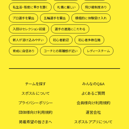
私生活・態度に重きを置く
礼儀に厳しい
飛び級制度あり
プロ選手を輩出
五輪選手を輩出
積極的に体験受け入れ
入団はセレクション前提
選手の進路にこだわる
新人が溶け込みやすい
初心者歓迎
初心者多数在籍
育成に自信あり
コーチとの距離感が近い
レディースチーム
チームを探す
みんなのQ&A
スポスルについて
よくあるご質問
プライバシーポリシー
会員様向け利用規約
団体様向け利用規約
運営会社
掲載希望の皆さまへ
スポスルアプリについて