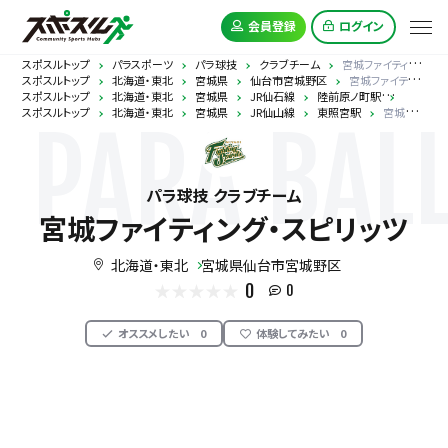
会員登録
ログイン
スポスルトップ
パラスポーツ
パラ球技
クラブチーム
宮城ファイティング・スピリッツ
スポスルトップ
北海道・東北
宮城県
仙台市宮城野区
宮城ファイティング・スピリッツ
スポスルトップ
北海道・東北
宮城県
JR仙石線
陸前原ノ町駅
宮城ファ
スポスルトップ
北海道・東北
宮城県
JR仙山線
東照宮駅
宮城ファイティング・スピリッツ
PARA BAL
パラ球技 クラブチーム
宮城ファイティング・スピリッツ
北海道・東北
宮城県仙台市宮城野区
0
0
オススメしたい
0
体験してみたい
0