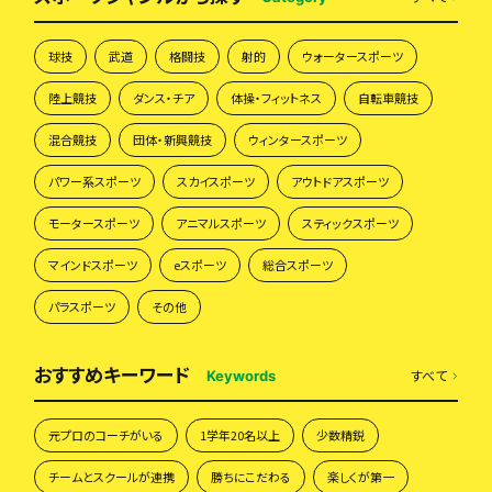
球技
武道
格闘技
射的
ウォータースポーツ
陸上競技
ダンス・チア
体操・フィットネス
自転車競技
混合競技
団体・新興競技
ウィンタースポーツ
パワー系スポーツ
スカイスポーツ
アウトドアスポーツ
モータースポーツ
アニマルスポーツ
スティックスポーツ
マインドスポーツ
eスポーツ
総合スポーツ
パラスポーツ
その他
おすすめキーワード
すべて
Keywords
元プロのコーチがいる
1学年20名以上
少数精鋭
チームとスクールが連携
勝ちにこだわる
楽しくが第一