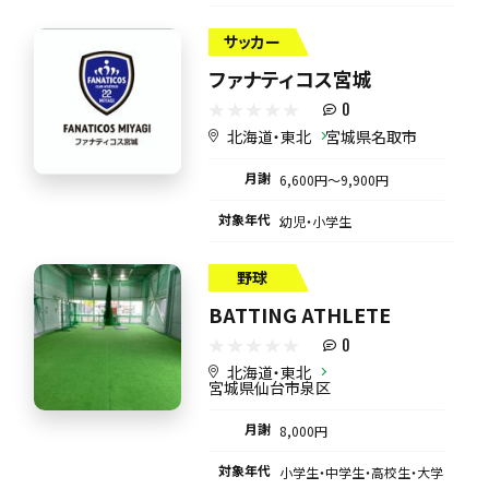
サッカー
ファナティコス宮城
0
北海道・東北
宮城県名取市
月謝
6,600円〜9,900円
対象年代
幼児・小学生
野球
BATTING ATHLETE
0
北海道・東北
宮城県仙台市泉区
月謝
8,000円
対象年代
小学生・中学生・高校生・大学