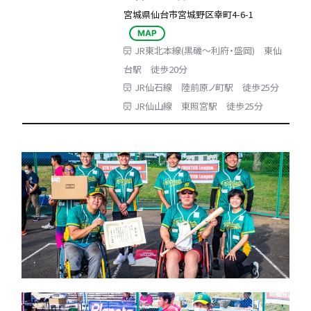
宮城県仙台市宮城野区幸町4-6-1
MAP
JR東北本線(黒磯～利府・盛岡) 東仙
台駅 徒歩20分
JR仙石線 陸前原ノ町駅 徒歩25分
JR仙山線 東照宮駅 徒歩25分