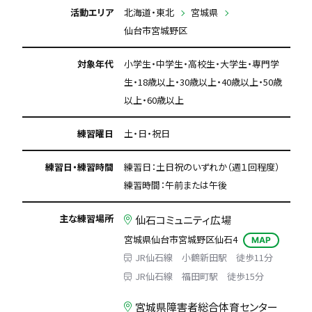
活動エリア
北海道・東北
宮城県
仙台市宮城野区
対象年代
小学生・中学生・高校生・大学生・専門学
生・18歳以上・30歳以上・40歳以上・50歳
以上・60歳以上
練習曜日
土・日・祝日
練習日・練習時間
練習日：土日祝のいずれか（週１回程度）
練習時間：午前または午後
主な練習場所
仙石コミュニティ広場
宮城県仙台市宮城野区仙石4
MAP
JR仙石線 小鶴新田駅 徒歩11分
JR仙石線 福田町駅 徒歩15分
宮城県障害者総合体育センター