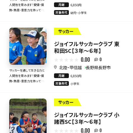
月謝
人間性を育みます！愛情・情
6,850円
熱・熱意・意思力を持って全
対象年代
幼児・小学生
力で指導いたします！
サッカー
ジョイフルサッカークラブ 東
和田SC【３年～６年】
0.00
0
北陸・甲信越
長野県長野市
サッカーを通して生きる力と
月謝
人間性を育みます！愛情・情
6,850円
熱・熱意・意思力を持って全
対象年代
小学生
力で指導いたします！
サッカー
ジョイフルサッカークラブ 小
諸西SC【３年～６年】
0.00
0