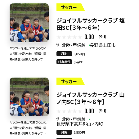
サッカー
ジョイフルサッカークラブ 塩
田SC【３年～６年】
0.00
0
北陸・甲信越
長野県上田市
サッカーを通して生きる力と
月謝
人間性を育みます！愛情・情
6,850円
熱・熱意・意思力を持って全
対象年代
小学生
力で指導いたします！
サッカー
ジョイフルサッカークラブ 山
ノ内SC【３年～６年】
0.00
0
北陸・甲信越
サッカーを通して生きる力と
長野県下高井郡山ノ内町
人間性を育みます！愛情・情
月謝
6,850円
熱・熱意・意思力を持って全
力で指導いたします！