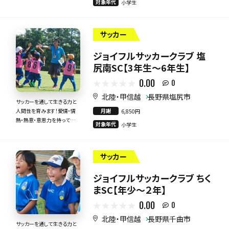
対象年代
小学生
サッカー
ジョイフルサッカークラブ 塩
尻南SC【3年生～6年生】
0.00
0
北陸・甲信越
長野県塩尻市
サッカーを通して生きる力と
月謝
人間性を育みます！愛情・情
6,850円
熱・熱意・意思力を持って全
対象年代
小学生
力で指導いたします！
サッカー
ジョイフルサッカークラブ ちく
まSC【年少～２年】
0.00
0
北陸・甲信越
長野県千曲市
サッカーを通して生きる力と