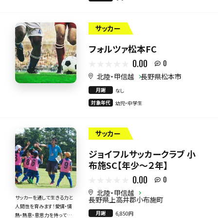
力で指導いたします！
サッカー
フォルツァ松本FC
0.00
0
北陸・甲信越
長野県松本市
月謝
なし
対象年代
幼児・中学生
サッカー
ジョイフルサッカークラブ 小
布施SC【年少～２年】
0.00
0
北陸・甲信越
サッカーを通して生きる力と
長野県上高井郡小布施町
人間性を育みます！愛情・情
月謝
6,850円
熱・熱意・意思力を持って全