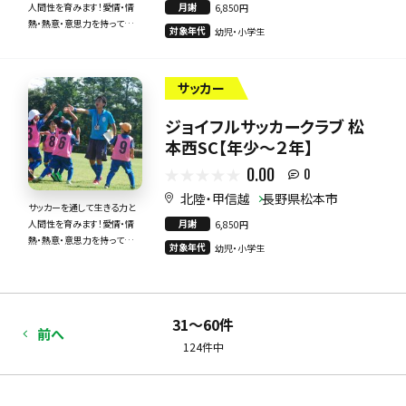
月謝
人間性を育みます！愛情・情
6,850円
熱・熱意・意思力を持って全
対象年代
幼児・小学生
力で指導いたします！
サッカー
ジョイフルサッカークラブ 松
本西SC【年少～２年】
0.00
0
北陸・甲信越
長野県松本市
サッカーを通して生きる力と
月謝
人間性を育みます！愛情・情
6,850円
熱・熱意・意思力を持って全
対象年代
幼児・小学生
力で指導いたします！
31〜60件
前へ
124件中