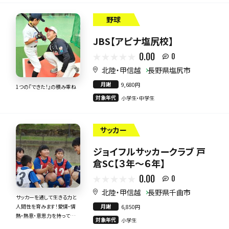
野球
JBS【アピナ塩尻校】
0.00
0
北陸・甲信越
長野県塩尻市
月謝
9,680円
1つの『できた！』の積み重ね
対象年代
小学生・中学生
サッカー
ジョイフルサッカークラブ 戸
倉SC【３年～６年】
0.00
0
北陸・甲信越
長野県千曲市
サッカーを通して生きる力と
月謝
人間性を育みます！愛情・情
6,850円
熱・熱意・意思力を持って全
対象年代
小学生
力で指導いたします！