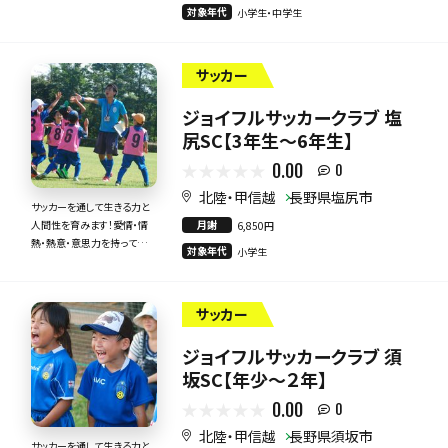
対象年代
小学生・中学生
サッカー
ジョイフルサッカークラブ 塩
尻SC【3年生～6年生】
0.00
0
北陸・甲信越
長野県塩尻市
サッカーを通して生きる力と
月謝
人間性を育みます！愛情・情
6,850円
熱・熱意・意思力を持って全
対象年代
小学生
力で指導いたします！
サッカー
ジョイフルサッカークラブ 須
坂SC【年少～２年】
0.00
0
北陸・甲信越
長野県須坂市
サッカーを通して生きる力と