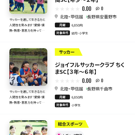
0.00
0
北陸・甲信越
長野県安曇野市
サッカーを通して生きる力と
月謝
人間性を育みます！愛情・情
6,850円
熱・熱意・意思力を持って全
対象年代
幼児・小学生
力で指導いたします！
サッカー
ジョイフルサッカークラブ ちく
まSC【３年～６年】
0.00
0
北陸・甲信越
長野県千曲市
サッカーを通して生きる力と
月謝
人間性を育みます！愛情・情
6,850円
熱・熱意・意思力を持って全
対象年代
小学生
力で指導いたします！
総合スポーツ