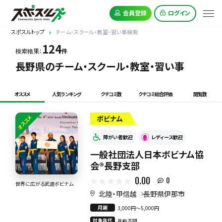
会員登録
ログイン
スポスルトップ
チーム・スクール・教室・習い事検索
124
検索結果：
件
長野県のチーム・スクール・教室・習い事
オススメ
人気ランキング
クチコミ数
クチコミ総合評価
閲覧数
オススメ
ボビナム
障がい者歓迎
レディース歓迎
一般社団法人日本ボビナム協
会®︎長野支部
0.00
0
世界に広がる武道ボビナム
北陸・甲信越
長野県伊那市
月謝
3,000円〜5,000円
対象年代
年齢不問