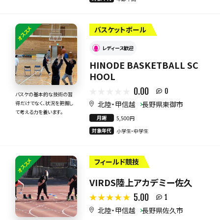
オススメ
バスケットボール
レディース歓迎
HINODE BASKETBALL SC
HOOL
0.00
0
バスケの基本的な技術の習
北陸・甲信越
長野県東御市
得だけでなく、状況を把握し
て考える力を養います。
月謝
5,500円
対象年代
小学生・中学生
オススメ
フィールド競技
VIRDS陸上アカデミー佐久
5.00
1
北陸・甲信越
長野県佐久市