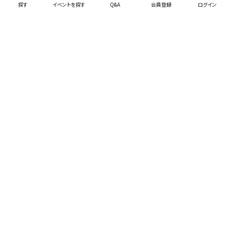
0.00
探す
イベントを探す
Q&A
会員登録
0
ログイン
北陸・甲信越
長野県長野市
サッカーを通して生きる力と
月謝
人間性を育みます！愛情・情
6,850円
熱・熱意・意思力を持って全
対象年代
幼児・小学生
力で指導いたします！
エリア
バレーボール
長野県
若穂JVC
0.00
0
練習場所の沿線・駅
北陸・甲信越
長野県長野市
月謝
なし
指定しない
対象年代
小学生
トラック競技
スポーツ
レディース歓迎
指定しない
​XSPO GROWSE NAGANO