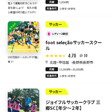
月謝
5,850円
陸上で運動を好きになろう！
足を速くしよう！ 佐久の陸
対象年代
小学生・中学生
上教室VIRDS陸上アカデミー
佐久校
オススメ
サッカー
レディース歓迎
foot seleçãoサッカースクー
ル
4.70
10
100万回ボールタッチで「個」
北陸・甲信越
長野県長野市
育て！
月謝
15,000円〜30,000円
対象年代
小学生・中学生
サッカー
ジョイフルサッカークラブ 三
郷SC【年少～２年】