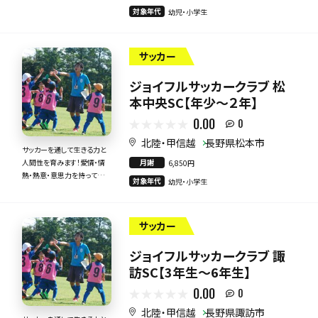
力で指導いたします！
対象年代
幼児・小学生
サッカー
ジョイフルサッカークラブ 松
本中央SC【年少～２年】
0.00
0
北陸・甲信越
長野県松本市
サッカーを通して生きる力と
月謝
人間性を育みます！愛情・情
6,850円
熱・熱意・意思力を持って全
対象年代
幼児・小学生
力で指導いたします！
サッカー
ジョイフルサッカークラブ 諏
訪SC【3年生～6年生】
0.00
0
北陸・甲信越
長野県諏訪市