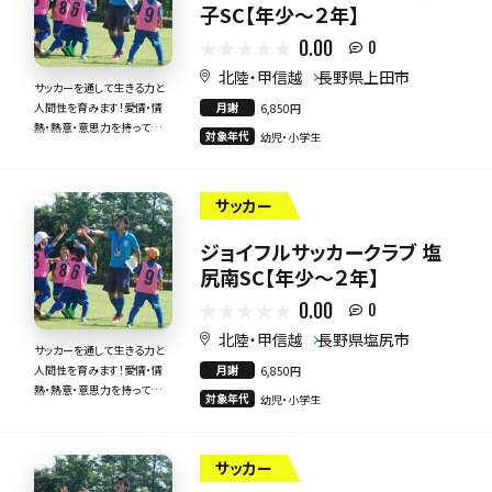
子SC【年少～２年】
0.00
0
北陸・甲信越
長野県上田市
サッカーを通して生きる力と
月謝
人間性を育みます！愛情・情
6,850円
熱・熱意・意思力を持って全
対象年代
幼児・小学生
力で指導いたします！
サッカー
ジョイフルサッカークラブ 塩
尻南SC【年少～２年】
0.00
0
北陸・甲信越
長野県塩尻市
サッカーを通して生きる力と
月謝
人間性を育みます！愛情・情
6,850円
熱・熱意・意思力を持って全
対象年代
幼児・小学生
力で指導いたします！
サッカー