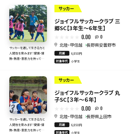
サッカー
ジョイフルサッカークラブ 三
郷SC【3年生～6年生】
0.00
0
北陸・甲信越
長野県安曇野市
サッカーを通して生きる力と
月謝
人間性を育みます！愛情・情
6,850円
熱・熱意・意思力を持って全
対象年代
小学生
力で指導いたします！
サッカー
ジョイフルサッカークラブ 丸
子SC【３年～６年】
0.00
0
北陸・甲信越
長野県上田市
サッカーを通して生きる力と
月謝
人間性を育みます！愛情・情
6,850円
熱・熱意・意思力を持って全
対象年代
小学生