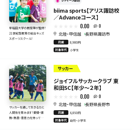
レディース歓迎
biima sports【アリス諏訪校
／Advanceコース】
0.00
0
早稲田大学の教授陣が監修！
北陸・甲信越
長野県諏訪市
21世紀型教育の総合キッズ
スポーツスクール！
月謝
8,980円
対象年代
小学生
サッカー
ジョイフルサッカークラブ 東
和田SC【年少～２年】
0.00
0
北陸・甲信越
長野県長野市
サッカーを通して生きる力と
月謝
人間性を育みます！愛情・情
6,850円
熱・熱意・意思力を持って全
対象年代
幼児・小学生
力で指導いたします！