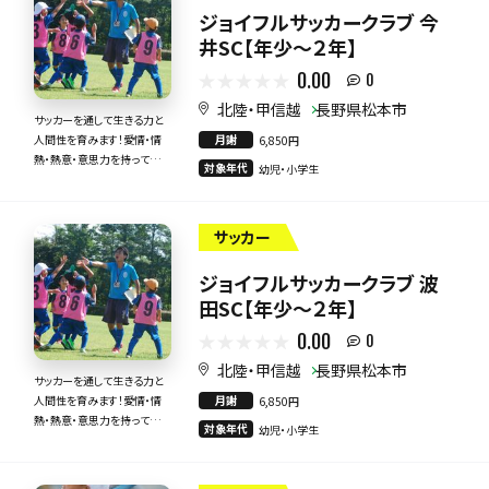
ジョイフルサッカークラブ 今
井SC【年少～２年】
0.00
0
北陸・甲信越
長野県松本市
サッカーを通して生きる力と
月謝
人間性を育みます！愛情・情
6,850円
熱・熱意・意思力を持って全
対象年代
幼児・小学生
力で指導いたします！
サッカー
ジョイフルサッカークラブ 波
田SC【年少～２年】
0.00
0
北陸・甲信越
長野県松本市
サッカーを通して生きる力と
月謝
人間性を育みます！愛情・情
6,850円
熱・熱意・意思力を持って全
対象年代
幼児・小学生
力で指導いたします！