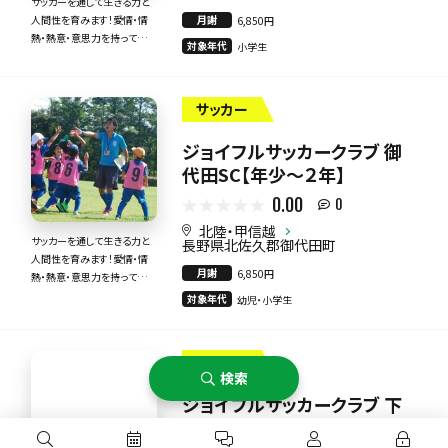
サッカーを通して生きる力と
月謝
人間性を育みます！愛情・情
6,850円
熱・熱意・意思力を持って全
対象年代
小学生
力で指導いたします！
サッカー
ジョイフルサッカークラブ 御
代田SC【年少～２年】
0.00
0
北陸・甲信越
サッカーを通して生きる力と
長野県北佐久郡御代田町
人間性を育みます！愛情・情
月謝
6,850円
熱・熱意・意思力を持って全
力で指導いたします！
対象年代
幼児・小学生
サッカー
検索
ジョイフルサッカークラブ 下
氷鉋SC【年少～２年】