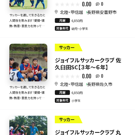
0.00
0
北陸・甲信越
長野県安曇野市
サッカーを通して生きる力と
月謝
人間性を育みます！愛情・情
6,850円
熱・熱意・意思力を持って全
対象年代
幼児・小学生
力で指導いたします！
サッカー
ジョイフルサッカークラブ 佐
久臼田SC【３年～６年】
0.00
0
北陸・甲信越
長野県佐久市
サッカーを通して生きる力と
月謝
人間性を育みます！愛情・情
6,850円
熱・熱意・意思力を持って全
対象年代
小学生
力で指導いたします！
サッカー
ジョイフルサッカークラブ 丸