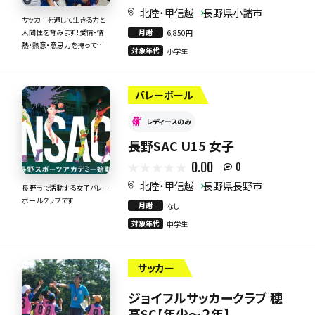
北陸・甲信越
長野県小諸市
サッカーを通して生きる力と
月謝
人間性を育みます！愛情・情
6,850円
熱・熱意・意思力を持って全
対象年代
小学生
力で指導いたします！
バレーボール
レディースのみ
長野SAC U15 女子
0.00
0
北陸・甲信越
長野県長野市
長野市で活動する女子バレー
ボールクラブです
月謝
なし
対象年代
中学生
サッカー
ジョイフルサッカークラブ 穂
高SC【年少～２年】