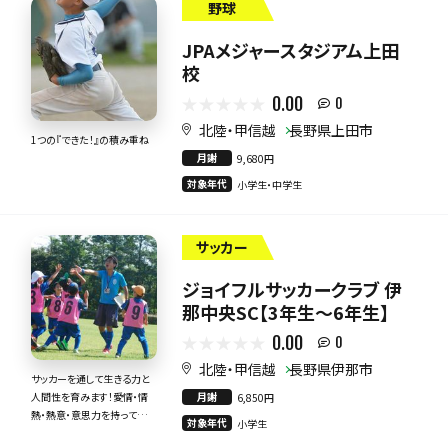
野球
JPAメジャースタジアム上田
校
0.00
0
北陸・甲信越
長野県上田市
1つの『できた！』の積み重ね
月謝
9,680円
対象年代
小学生・中学生
サッカー
ジョイフルサッカークラブ 伊
那中央SC【3年生～6年生】
0.00
0
北陸・甲信越
長野県伊那市
サッカーを通して生きる力と
月謝
人間性を育みます！愛情・情
6,850円
熱・熱意・意思力を持って全
対象年代
小学生
力で指導いたします！