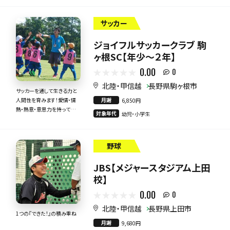
サッカー
ジョイフルサッカークラブ 駒
ヶ根SC【年少～２年】
0.00
0
北陸・甲信越
長野県駒ヶ根市
サッカーを通して生きる力と
月謝
人間性を育みます！愛情・情
6,850円
熱・熱意・意思力を持って全
対象年代
幼児・小学生
力で指導いたします！
野球
JBS【メジャースタジアム上田
校】
0.00
0
北陸・甲信越
長野県上田市
1つの『できた！』の積み重ね
月謝
9,680円