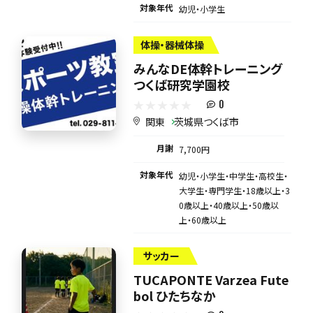
対象年代
幼児・小学生
体操・器械体操
みんなDE体幹トレーニング
つくば研究学園校
0
関東
茨城県つくば市
月謝
7,700円
対象年代
幼児・小学生・中学生・高校生・
大学生・専門学生・18歳以上・3
0歳以上・40歳以上・50歳以
上・60歳以上
サッカー
TUCAPONTE Varzea Fute
bol ひたちなか