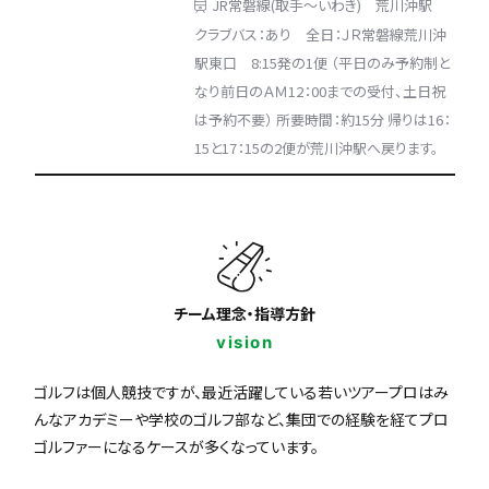
JR常磐線(取手～いわき) 荒川沖駅
クラブバス：あり 全日：ＪＲ常磐線荒川沖
駅東口 8:15発の1便 （平日のみ予約制と
なり前日のＡＭ12：00までの受付、土日祝
は予約不要） 所要時間：約15分 帰りは16：
15と17：15の2便が荒川沖駅へ戻ります。
チーム理念・指導方針
vision
ゴルフは個人競技ですが、最近活躍している若いツアープロはみ
んなアカデミーや学校のゴルフ部など、集団での経験を経てプロ
ゴルファーになるケースが多くなっています。