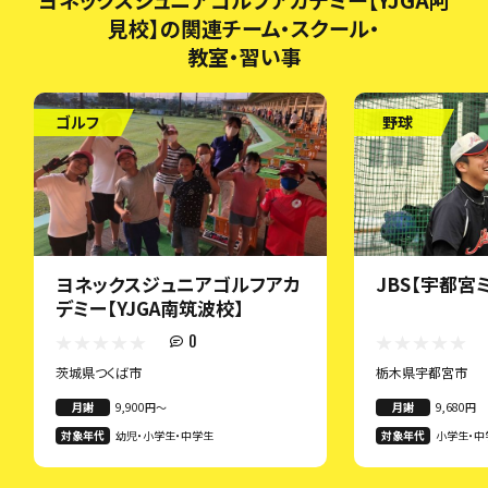
見校】の関連チーム・スクール・
教室・習い事
ゴルフ
野球
ヨネックスジュニアゴルフアカ
JBS【宇都宮
デミー【YJGA南筑波校】
0
茨城県つくば市
栃木県宇都宮市
月謝
9,900円〜
月謝
9,680円
対象年代
幼児・小学生・中学生
対象年代
小学生・中