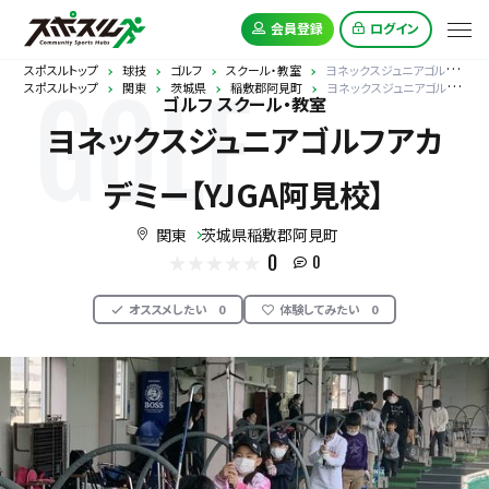
会員登録
ログイン
スポスルトップ
球技
ゴルフ
スクール・教室
ヨネックスジュニアゴルフアカデミー【YJGA阿見校】
スポスルトップ
関東
茨城県
稲敷郡阿見町
ヨネックスジュニアゴルフアカデミー【YJGA阿見校】
GOLF
ゴルフ スクール・教室
ヨネックスジュニアゴルフアカ
デミー【YJGA阿見校】
関東
茨城県稲敷郡阿見町
0
0
オススメしたい
0
体験してみたい
0