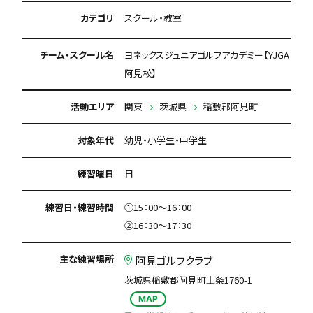
カテゴリ
スクール・教室
チーム・スクール名
ヨネックスジュニアゴルフアカデミー【YJGA
阿見校】
活動エリア
関東
茨城県
稲敷郡阿見町
対象年代
幼児・小学生・中学生
練習曜日
日
練習日・練習時間
①15：00～16：00
②16：30～17：30
主な練習場所
阿見ゴルフクラブ
茨城県稲敷郡阿見町上条1760-1
MAP