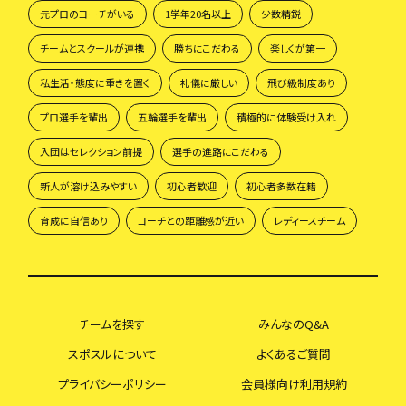
元プロのコーチがいる
1学年20名以上
少数精鋭
チームとスクールが連携
勝ちにこだわる
楽しくが第一
私生活・態度に重きを置く
礼儀に厳しい
飛び級制度あり
プロ選手を輩出
五輪選手を輩出
積極的に体験受け入れ
入団はセレクション前提
選手の進路にこだわる
新人が溶け込みやすい
初心者歓迎
初心者多数在籍
育成に自信あり
コーチとの距離感が近い
レディースチーム
チームを探す
みんなのQ&A
スポスルについて
よくあるご質問
プライバシーポリシー
会員様向け利用規約