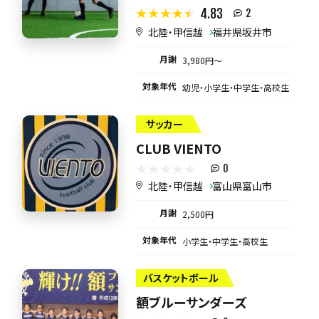
4.83
2
北陸・甲信越
福井県坂井市
月謝
3,980円〜
対象年代
幼児・小学生・中学生・高校生
サッカー
CLUB VIENTO
0
北陸・甲信越
富山県富山市
月謝
2,500円
対象年代
小学生・中学生・高校生
バスケットボール
額ブルーサンダーズ