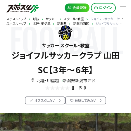
会員登録
ログイン
スポスルトップ
球技
サッカー
スクール・教室
ジョイフルサッカークラブ 山田SC【３年～６年】
スポスルトップ
北陸・甲信越
新潟県
新潟市西区
ジョイフルサッカークラブ 山田SC【３年～６年】
FOOTBALL
サッカー スクール・教室
ジョイフルサッカークラブ 山田
SC【３年～６年】
北陸・甲信越
新潟県新潟市西区
0
0
オススメしたい
0
体験してみたい
0