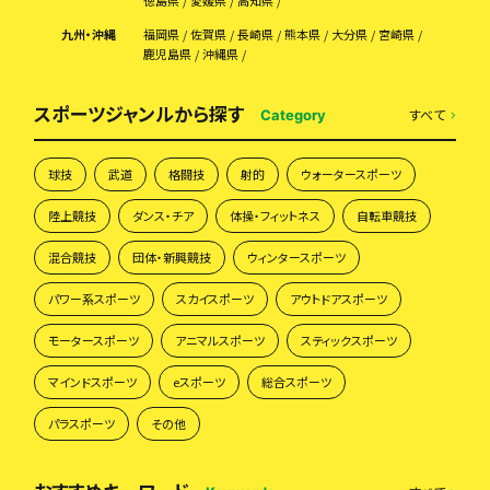
徳島県
愛媛県
高知県
九州・沖縄
福岡県
佐賀県
長崎県
熊本県
大分県
宮崎県
鹿児島県
沖縄県
スポーツジャンルから探す
すべて
Category
球技
武道
格闘技
射的
ウォータースポーツ
陸上競技
ダンス・チア
体操・フィットネス
自転車競技
混合競技
団体・新興競技
ウィンタースポーツ
パワー系スポーツ
スカイスポーツ
アウトドアスポーツ
モータースポーツ
アニマルスポーツ
スティックスポーツ
マインドスポーツ
eスポーツ
総合スポーツ
パラスポーツ
その他