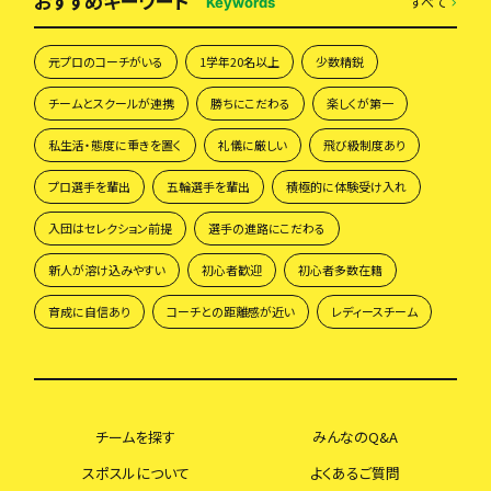
おすすめキーワード
すべて
Keywords
元プロのコーチがいる
1学年20名以上
少数精鋭
チームとスクールが連携
勝ちにこだわる
楽しくが第一
私生活・態度に重きを置く
礼儀に厳しい
飛び級制度あり
プロ選手を輩出
五輪選手を輩出
積極的に体験受け入れ
入団はセレクション前提
選手の進路にこだわる
新人が溶け込みやすい
初心者歓迎
初心者多数在籍
育成に自信あり
コーチとの距離感が近い
レディースチーム
チームを探す
みんなのQ&A
スポスルについて
よくあるご質問