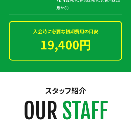
（初年度免除。兄弟は免除。起算月は10
月から）
入会時に必要な初期費用の目安
19,400円
スタッフ紹介
OUR
STAFF