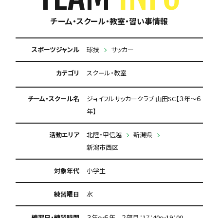
チーム・スクール・教室・習い事情報
スポーツジャンル
球技
サッカー
カテゴリ
スクール・教室
チーム・スクール名
ジョイフルサッカークラブ 山田SC【３年～６
年】
活動エリア
北陸・甲信越
新潟県
新潟市西区
対象年代
小学生
練習曜日
水
練習日・練習時間
３年～６年 ２部目：17：40～19：00