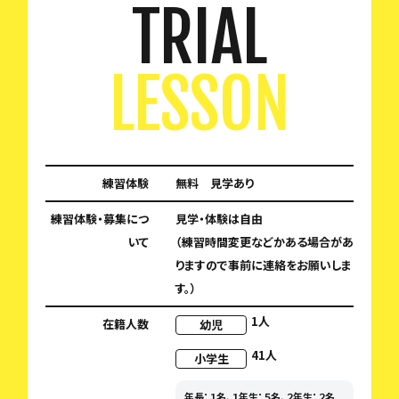
TRIAL
LESSON
練習体験
無料 見学あり
練習体験・募集につ
見学・体験は自由
いて
（練習時間変更などかある場合があ
りますので事前に連絡をお願いしま
す。）
1人
在籍人数
幼児
41人
小学生
年長：１名、１年生：５名、２年生：２名