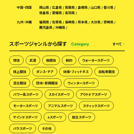
中国・四国
岡山県
広島県
鳥取県
島根県
山口県
香川県
徳島県
愛媛県
高知県
九州・沖縄
福岡県
佐賀県
長崎県
熊本県
大分県
宮崎県
鹿児島県
沖縄県
スポーツジャンルから探す
すべて
Category
球技
武道
格闘技
射的
ウォータースポーツ
陸上競技
ダンス・チア
体操・フィットネス
自転車競技
混合競技
団体・新興競技
ウィンタースポーツ
パワー系スポーツ
スカイスポーツ
アウトドアスポーツ
モータースポーツ
アニマルスポーツ
スティックスポーツ
マインドスポーツ
eスポーツ
総合スポーツ
パラスポーツ
その他