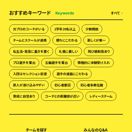
おすすめキーワード
すべて
Keywords
元プロのコーチがいる
1学年20名以上
少数精鋭
チームとスクールが連携
勝ちにこだわる
楽しくが第一
私生活・態度に重きを置く
礼儀に厳しい
飛び級制度あり
プロ選手を輩出
五輪選手を輩出
積極的に体験受け入れ
入団はセレクション前提
選手の進路にこだわる
新人が溶け込みやすい
初心者歓迎
初心者多数在籍
育成に自信あり
コーチとの距離感が近い
レディースチーム
チームを探す
みんなのQ&A