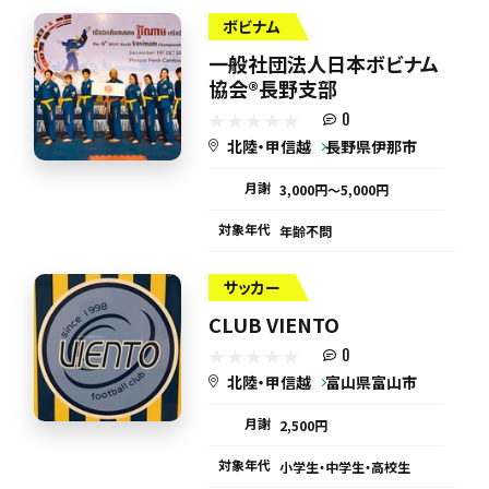
ボビナム
一般社団法人日本ボビナム
協会®︎長野支部
0
北陸・甲信越
長野県伊那市
月謝
3,000円〜5,000円
対象年代
年齢不問
サッカー
CLUB VIENTO
0
北陸・甲信越
富山県富山市
月謝
2,500円
対象年代
小学生・中学生・高校生