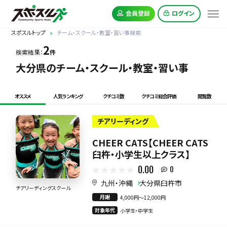
会員登録
ログイン
スポスルトップ
チーム・スクール・教室・習い事検索
2
検索結果：
件
大分県のチーム・スクール・教室・習い事
オススメ
人気ランキング
クチコミ数
クチコミ総合評価
閲覧数
チアリーディング
CHEER CATS【CHEER CATS
臼杵・小学生以上クラス】
0.00
0
九州・沖縄
大分県臼杵市
チアリーディングスクール
月謝
4,000円〜12,000円
対象年代
小学生・中学生