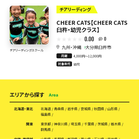
チアリーディング
CHEER CATS【CHEER CATS
臼杵・幼児クラス】
0.00
0
九州・沖縄
大分県臼杵市
チアリーディングスクール
月謝
4,000円〜12,000円
対象年代
幼児
エリアから探す
Area
北海道・東北
北海道
青森県
岩手県
宮城県
秋田県
山形県
福島県
関東
東京都
神奈川県
埼玉県
千葉県
茨城県
栃木県
群馬県