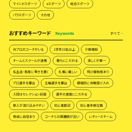
マインドスポーツ
eスポーツ
総合スポーツ
パラスポーツ
その他
おすすめキーワード
すべて
Keywords
元プロのコーチがいる
1学年20名以上
少数精鋭
チームとスクールが連携
勝ちにこだわる
楽しくが第一
私生活・態度に重きを置く
礼儀に厳しい
飛び級制度あり
プロ選手を輩出
五輪選手を輩出
積極的に体験受け入れ
入団はセレクション前提
選手の進路にこだわる
新人が溶け込みやすい
初心者歓迎
初心者多数在籍
育成に自信あり
コーチとの距離感が近い
レディースチーム