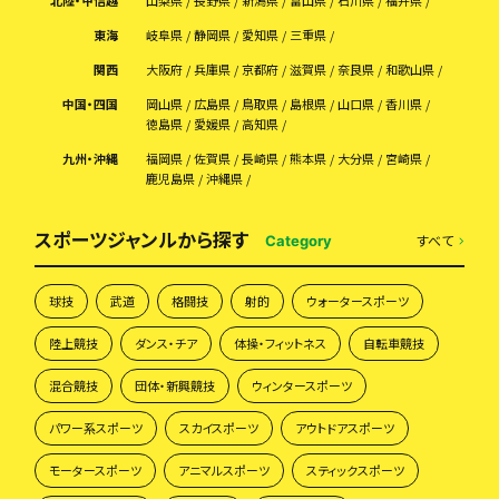
北陸・甲信越
山梨県
長野県
新潟県
富山県
石川県
福井県
東海
岐阜県
静岡県
愛知県
三重県
関西
大阪府
兵庫県
京都府
滋賀県
奈良県
和歌山県
中国・四国
岡山県
広島県
鳥取県
島根県
山口県
香川県
徳島県
愛媛県
高知県
九州・沖縄
福岡県
佐賀県
長崎県
熊本県
大分県
宮崎県
鹿児島県
沖縄県
スポーツジャンルから探す
すべて
Category
球技
武道
格闘技
射的
ウォータースポーツ
陸上競技
ダンス・チア
体操・フィットネス
自転車競技
混合競技
団体・新興競技
ウィンタースポーツ
パワー系スポーツ
スカイスポーツ
アウトドアスポーツ
モータースポーツ
アニマルスポーツ
スティックスポーツ