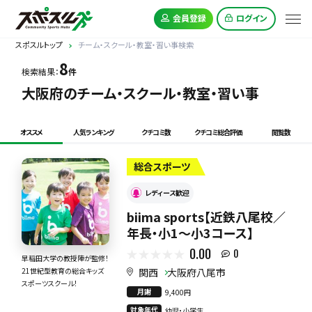
会員登録
ログイン
スポスルトップ
チーム・スクール・教室・習い事検索
8
検索結果：
件
大阪府のチーム・スクール・教室・習い事
オススメ
人気ランキング
クチコミ数
クチコミ総合評価
閲覧数
総合スポーツ
レディース歓迎
biima sports【近鉄八尾校／
年長・小1〜小3コース】
0.00
0
早稲田大学の教授陣が監修！
関西
大阪府八尾市
21世紀型教育の総合キッズ
スポーツスクール！
月謝
9,400円
対象年代
幼児・小学生