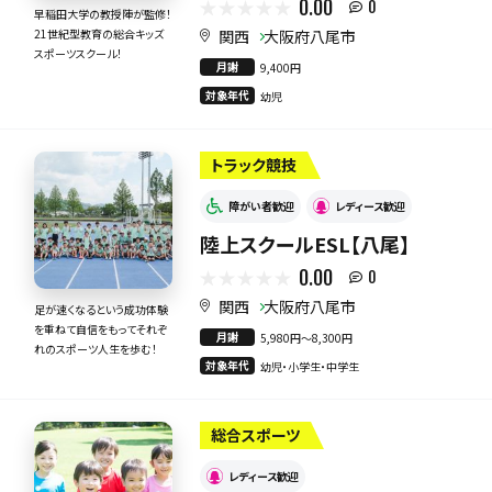
0.00
0
早稲田大学の教授陣が監修！
関西
大阪府八尾市
21世紀型教育の総合キッズ
スポーツスクール！
月謝
9,400円
対象年代
幼児
トラック競技
障がい者歓迎
レディース歓迎
陸上スクールESL【八尾】
0.00
0
関西
大阪府八尾市
足が速くなるという成功体験
を重ねて自信をもってそれぞ
月謝
5,980円〜8,300円
れのスポーツ人生を歩む！
対象年代
幼児・小学生・中学生
総合スポーツ
レディース歓迎