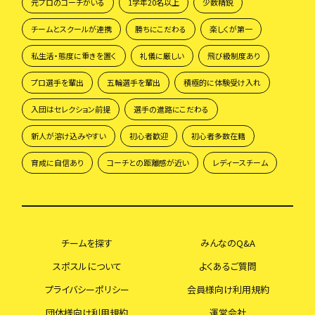
元プロのコーチがいる
1学年20名以上
少数精鋭
チームとスクールが連携
勝ちにこだわる
楽しくが第一
私生活・態度に重きを置く
礼儀に厳しい
飛び級制度あり
プロ選手を輩出
五輪選手を輩出
積極的に体験受け入れ
入団はセレクション前提
選手の進路にこだわる
新人が溶け込みやすい
初心者歓迎
初心者多数在籍
育成に自信あり
コーチとの距離感が近い
レディースチーム
チームを探す
みんなのQ&A
スポスルについて
よくあるご質問
プライバシーポリシー
会員様向け利用規約
団体様向け利用規約
運営会社