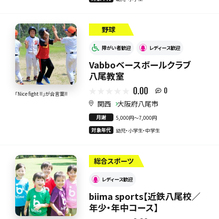
野球
障がい者歓迎
レディース歓迎
Vabboベースボールクラブ
八尾教室
0.00
0
「Nice fight !!」が合言葉!!
関西
大阪府八尾市
月謝
5,000円〜7,000円
対象年代
幼児・小学生・中学生
総合スポーツ
レディース歓迎
biima sports【近鉄八尾校／
年少・年中コース】