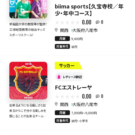
biima sports【久宝寺校／年
少・年中コース】
0.00
0
早稲田大学の教授陣が監修！
関西
大阪府八尾市
21世紀型教育の総合キッズ
スポーツスクール！
月謝
9,400円
対象年代
幼児
サッカー
レディース歓迎
FCエストレーヤ
0.00
0
関西
大阪府八尾市
出来るようになる嬉しさと出
来るからこそ分かる楽しみを
月謝
7,000円〜9,000円
感じることが出来るチームで
対象年代
幼児・小学生
す❗