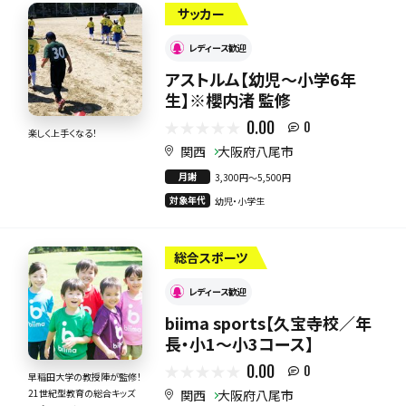
サッカー
レディース歓迎
アストルム【幼児〜小学6年
生】※櫻内渚 監修
0.00
0
楽しく上手くなる！
関西
大阪府八尾市
月謝
3,300円〜5,500円
対象年代
幼児・小学生
総合スポーツ
レディース歓迎
biima sports【久宝寺校／年
長・小1〜小3コース】
0.00
0
早稲田大学の教授陣が監修！
関西
大阪府八尾市
21世紀型教育の総合キッズ