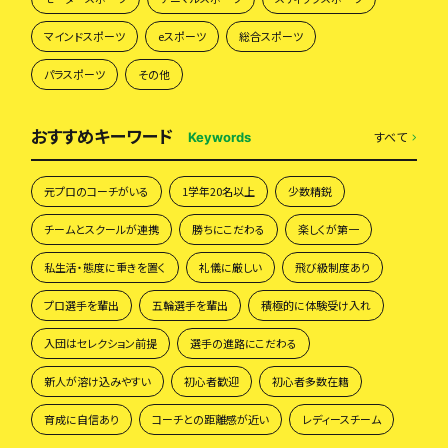
マインドスポーツ
eスポーツ
総合スポーツ
パラスポーツ
その他
おすすめキーワード
すべて
Keywords
元プロのコーチがいる
1学年20名以上
少数精鋭
チームとスクールが連携
勝ちにこだわる
楽しくが第一
私生活・態度に重きを置く
礼儀に厳しい
飛び級制度あり
プロ選手を輩出
五輪選手を輩出
積極的に体験受け入れ
入団はセレクション前提
選手の進路にこだわる
新人が溶け込みやすい
初心者歓迎
初心者多数在籍
育成に自信あり
コーチとの距離感が近い
レディースチーム