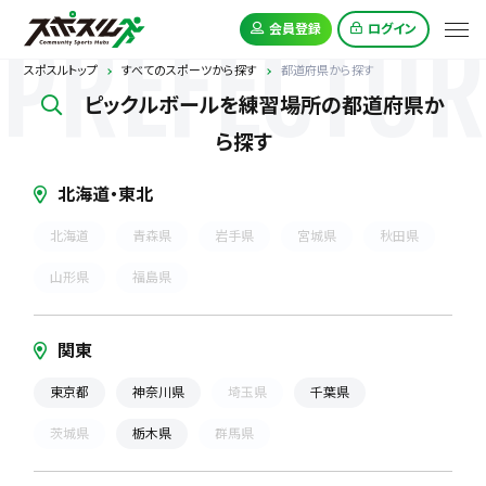
PREFECTUR
会員登録
ログイン
スポスルトップ
すべてのスポーツから探す
都道府県から探す
ピックルボールを練習場所の都道府県か
ら探す
北海道・東北
北海道
青森県
岩手県
宮城県
秋田県
山形県
福島県
関東
東京都
神奈川県
埼玉県
千葉県
茨城県
栃木県
群馬県