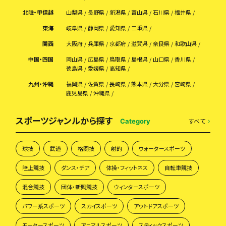
北陸・甲信越
山梨県
長野県
新潟県
富山県
石川県
福井県
東海
岐阜県
静岡県
愛知県
三重県
関西
大阪府
兵庫県
京都府
滋賀県
奈良県
和歌山県
中国・四国
岡山県
広島県
鳥取県
島根県
山口県
香川県
徳島県
愛媛県
高知県
九州・沖縄
福岡県
佐賀県
長崎県
熊本県
大分県
宮崎県
鹿児島県
沖縄県
スポーツジャンルから探す
すべて
Category
球技
武道
格闘技
射的
ウォータースポーツ
陸上競技
ダンス・チア
体操・フィットネス
自転車競技
混合競技
団体・新興競技
ウィンタースポーツ
パワー系スポーツ
スカイスポーツ
アウトドアスポーツ
モータースポーツ
アニマルスポーツ
スティックスポーツ