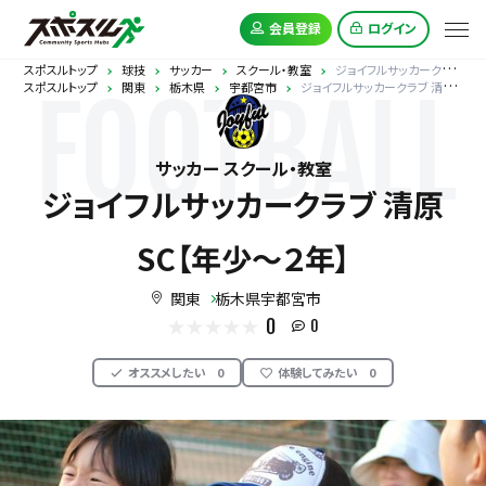
会員登録
ログイン
スポスルトップ
球技
サッカー
スクール・教室
ジョイフルサッカークラブ 清原SC【年少～２年】
スポスルトップ
関東
栃木県
宇都宮市
ジョイフルサッカークラブ 清原SC【年少～２年】
FOOTBALL
サッカー スクール・教室
ジョイフルサッカークラブ 清原
SC【年少～２年】
関東
栃木県宇都宮市
0
0
オススメしたい
0
体験してみたい
0