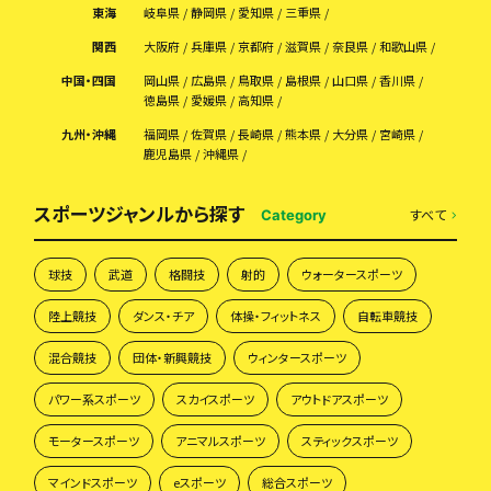
東海
岐阜県
静岡県
愛知県
三重県
関西
大阪府
兵庫県
京都府
滋賀県
奈良県
和歌山県
中国・四国
岡山県
広島県
鳥取県
島根県
山口県
香川県
徳島県
愛媛県
高知県
九州・沖縄
福岡県
佐賀県
長崎県
熊本県
大分県
宮崎県
鹿児島県
沖縄県
スポーツジャンルから探す
すべて
Category
球技
武道
格闘技
射的
ウォータースポーツ
陸上競技
ダンス・チア
体操・フィットネス
自転車競技
混合競技
団体・新興競技
ウィンタースポーツ
パワー系スポーツ
スカイスポーツ
アウトドアスポーツ
モータースポーツ
アニマルスポーツ
スティックスポーツ
マインドスポーツ
eスポーツ
総合スポーツ