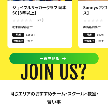
ジョイフルサッカークラブ 岡本
Sunnys 六
SC【3年以上】
ス】
0
栃木県宇都宮市
群馬県前橋市
月謝
6,850円
月謝
6,900円
対象年代
小学生
対象年代
小学生
一覧を見る
JOIN US?
同じエリアのおすすめチーム・スクール・教室・
習い事