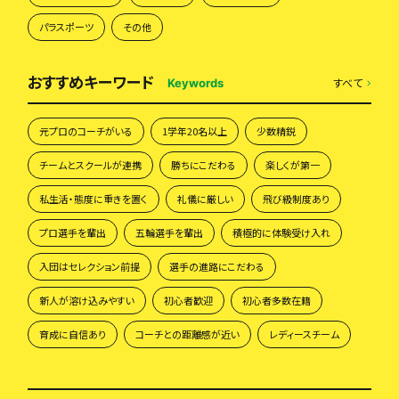
パラスポーツ
その他
おすすめキーワード
すべて
Keywords
元プロのコーチがいる
1学年20名以上
少数精鋭
チームとスクールが連携
勝ちにこだわる
楽しくが第一
私生活・態度に重きを置く
礼儀に厳しい
飛び級制度あり
プロ選手を輩出
五輪選手を輩出
積極的に体験受け入れ
入団はセレクション前提
選手の進路にこだわる
新人が溶け込みやすい
初心者歓迎
初心者多数在籍
育成に自信あり
コーチとの距離感が近い
レディースチーム