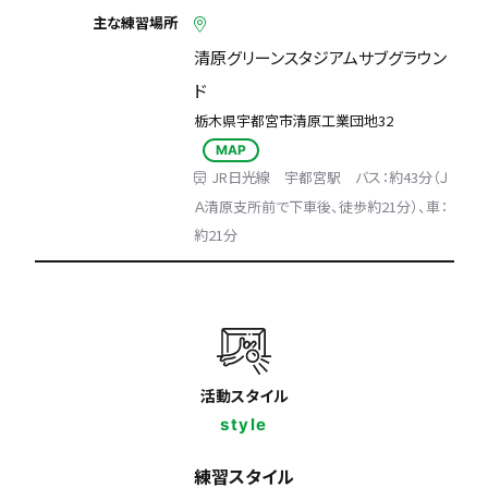
主な練習場所
清原グリーンスタジアムサブグラウン
ド
栃木県宇都宮市清原工業団地32
MAP
JR日光線 宇都宮駅 バス：約43分（Ｊ
Ａ清原支所前で下車後、徒歩約21分）、車：
約21分
活動スタイル
style
練習スタイル