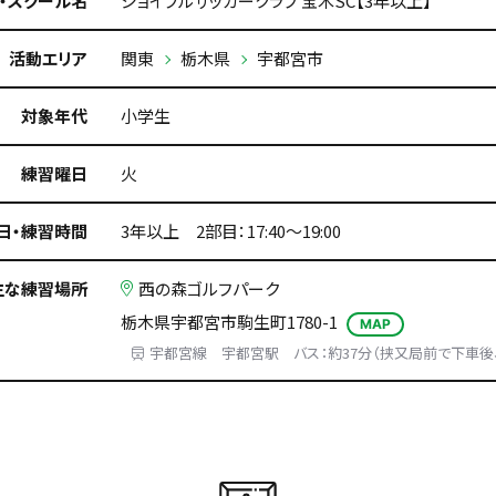
・スクール名
ジョイフルサッカークラブ 宝木SC【3年以上】
活動エリア
関東
栃木県
宇都宮市
対象年代
小学生
練習曜日
火
日・練習時間
3年以上 2部目：17:40～19:00
主な練習場所
西の森ゴルフパーク
栃木県宇都宮市駒生町1780-1
MAP
宇都宮線 宇都宮駅 バス：約37分（挟又局前で下車後、徒