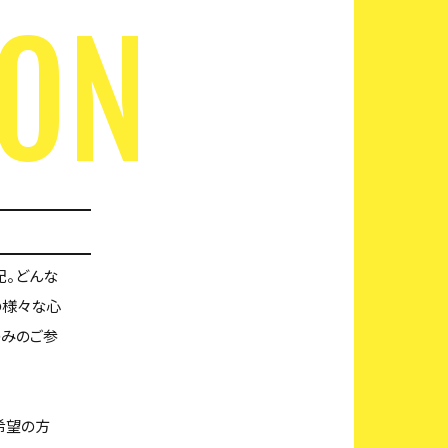
SON
配。どんな
の様々な心
のみのご参
希望の方