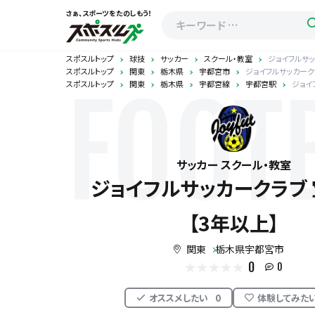
さぁ、スポーツをたのしもう！
スポスルトップ
球技
サッカー
スクール・教室
ジョイフルサッ
スポスルトップ
関東
栃木県
宇都宮市
ジョイフルサッカークラ
スポスルトップ
関東
栃木県
宇都宮線
宇都宮駅
ジョイ
FOOT
サッカー スクール・教室
ジョイフルサッカークラブ 
【3年以上】
関東
栃木県宇都宮市
0
0
オススメしたい
0
体験してみた