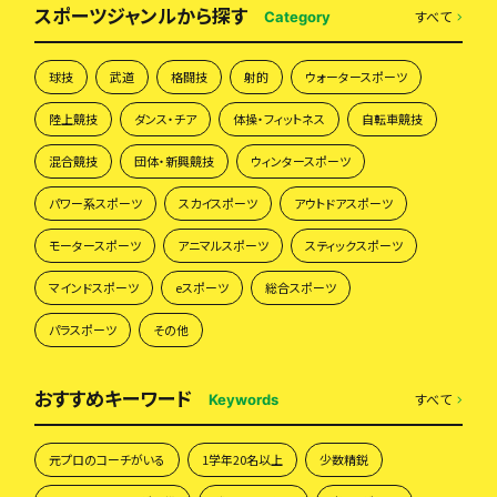
スポーツジャンルから探す
すべて
Category
球技
武道
格闘技
射的
ウォータースポーツ
陸上競技
ダンス・チア
体操・フィットネス
自転車競技
混合競技
団体・新興競技
ウィンタースポーツ
パワー系スポーツ
スカイスポーツ
アウトドアスポーツ
モータースポーツ
アニマルスポーツ
スティックスポーツ
マインドスポーツ
eスポーツ
総合スポーツ
パラスポーツ
その他
おすすめキーワード
すべて
Keywords
元プロのコーチがいる
1学年20名以上
少数精鋭