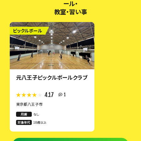
ール・
教室・習い事
ピックルボール
元八王子ピックルボールクラブ
4.17
1
東京都八王子市
月謝
なし
対象年代
18歳以上