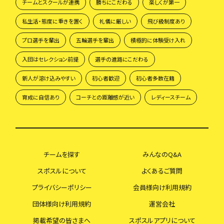
チームとスクールが連携
勝ちにこだわる
楽しくが第一
私生活・態度に重きを置く
礼儀に厳しい
飛び級制度あり
プロ選手を輩出
五輪選手を輩出
積極的に体験受け入れ
入団はセレクション前提
選手の進路にこだわる
新人が溶け込みやすい
初心者歓迎
初心者多数在籍
育成に自信あり
コーチとの距離感が近い
レディースチーム
チームを探す
みんなのQ&A
スポスルについて
よくあるご質問
プライバシーポリシー
会員様向け利用規約
団体様向け利用規約
運営会社
掲載希望の皆さまへ
スポスルアプリについて