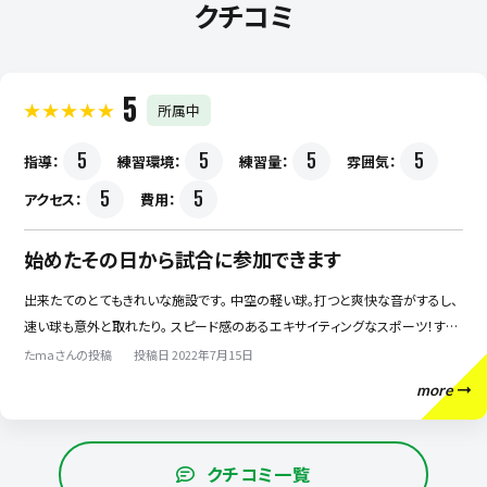
クチコミ
5
所属中
5
5
5
5
指導：
練習環境：
練習量：
雰囲気：
5
5
アクセス：
費用：
始めたその日から試合に参加できます
出来たてのとてもきれいな施設です。 中空の軽い球。打つと爽快な音がするし、
速い球も意外と取れたり。 スピード感のあるエキサイティングなスポーツ！すご
く走り回るわけじゃないのに汗をいっぱいかきます。 ちょっとラケットスポーツの
たmaさんの投稿
投稿日 2022年7月15日
経験などあれば、体験のその日から試合形式に参加できます‼️
more
クチコミ一覧