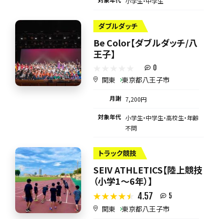
小学生・中学生
ダブルダッチ
Be Color【ダブルダッチ/八
王子】
0
関東
東京都八王子市
月謝
7,200円
対象年代
小学生・中学生・高校生・年齢
不問
トラック競技
SEIV ATHLETICS【陸上競技
（小学1〜6年）】
4.57
5
関東
東京都八王子市