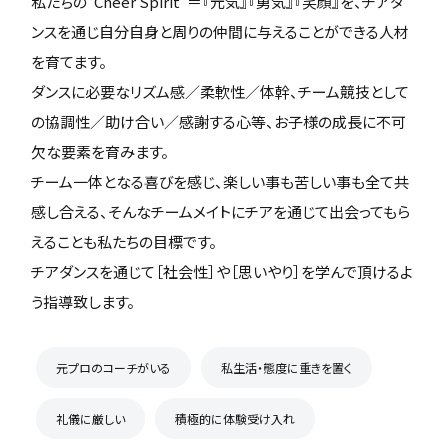
私たちの"Cheer Spirit”＝『元気』『勇気』『笑顔』を、チアダ
ンスを通じ自分自身と周りの仲間に与えることができる人材
を育てます。
ダンスに必要なリズム感／柔軟性／体幹、チーム競技として
の協調性／助け合い／感謝する心等、お子様の成長に不可
欠な要素を育みます。
チーム一体となる喜びを感じ、楽しい事も苦しい事も全て共
感し合える、そんなチームメイトにチアを通じて出会ってもら
えることも私たちの目標です。
チアダンスを通じて［社会性］や［思いやり］を学んで頂けるよ
う指導致します。
元プロのコーチがいる
私生活・態度に重きを置く
礼儀に厳しい
積極的に体験受け入れ