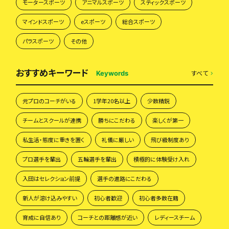
モータースポーツ
アニマルスポーツ
スティックスポーツ
マインドスポーツ
eスポーツ
総合スポーツ
パラスポーツ
その他
おすすめキーワード
すべて
Keywords
元プロのコーチがいる
1学年20名以上
少数精鋭
チームとスクールが連携
勝ちにこだわる
楽しくが第一
私生活・態度に重きを置く
礼儀に厳しい
飛び級制度あり
プロ選手を輩出
五輪選手を輩出
積極的に体験受け入れ
入団はセレクション前提
選手の進路にこだわる
新人が溶け込みやすい
初心者歓迎
初心者多数在籍
育成に自信あり
コーチとの距離感が近い
レディースチーム