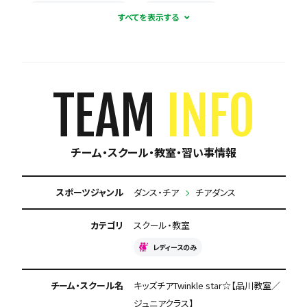
新人が溶け込みやすい
育成に自信あり
初心者歓迎
コーチとの距離感が近い
初心者多数在籍
レディースチーム
TEAM
INFO
プロ選手を輩出
合宿・遠征あり
体験無料
チーム・スクール・教室・習い事情報
専用練習着あり
見学可能
月謝が10,000円以下
初回購入品あり
スポーツジャンル
ダンス・チア
チアダンス
保護者の当番なし
カテゴリ
スクール・教室
レディースのみ
チーム・スクール名
キッズチアTwinkle star☆【品川教室／
ジュニアクラス】