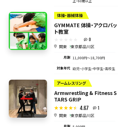
上・60歳以上
体操・器械体操
GYMMATE 体操・アクロバッ
ト教室
0
関東
東京都品川区
月謝
11,000円〜18,700円
対象年代
幼児・小学生・中学生・高校生
アームレスリング
Armwrestling & Fitness S
TARS GRIP
4.67
1
関東
東京都品川区
月謝
5,000円