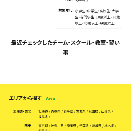
対象年代
小学生・中学生・高校生・大学
生・専門学生・18歳以上・30歳
以上・40歳以上・60歳以上
最近チェックしたチーム・スクール・教室・習い
事
エリアから探す
Area
北海道・東北
北海道
青森県
岩手県
宮城県
秋田県
山形県
福島県
関東
東京都
神奈川県
埼玉県
千葉県
茨城県
栃木県
群馬県