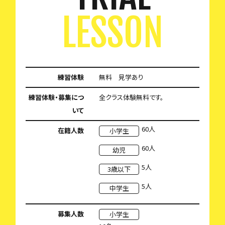
LESSON
練習体験
無料 見学あり
練習体験・募集につ
全クラス体験無料です。
いて
60人
在籍人数
小学生
60人
幼児
5人
3歳以下
5人
中学生
募集人数
小学生