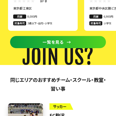
0
東京都江東区
東京都中央区勝ど
月謝
8,000円
月謝
6,900円
対象年代
3歳以下・幼児・小学生
対象年代
小学生
一覧を見る
JOIN US?
同じエリアのおすすめチーム・スクール・教室・
習い事
サッカー
FC駒沢