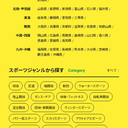
北陸・甲信越
山梨県
長野県
新潟県
富山県
石川県
福井県
東海
岐阜県
静岡県
愛知県
三重県
関西
大阪府
兵庫県
京都府
滋賀県
奈良県
和歌山県
中国・四国
岡山県
広島県
鳥取県
島根県
山口県
香川県
徳島県
愛媛県
高知県
九州・沖縄
福岡県
佐賀県
長崎県
熊本県
大分県
宮崎県
鹿児島県
沖縄県
スポーツジャンルから探す
すべて
Category
球技
武道
格闘技
射的
ウォータースポーツ
陸上競技
ダンス・チア
体操・フィットネス
自転車競技
混合競技
団体・新興競技
ウィンタースポーツ
パワー系スポーツ
スカイスポーツ
アウトドアスポーツ