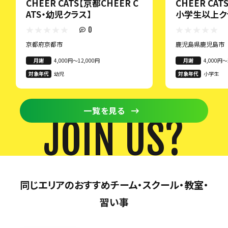
CHEER CATS【京都CHEER C
CHEER CAT
ATS・幼児クラス】
小学生以上ク
0
京都府京都市
鹿児島県鹿児島市
月謝
4,000円〜12,000円
月謝
4,000円〜
対象年代
幼児
対象年代
小学生
一覧を見る
JOIN US?
同じエリアのおすすめチーム・スクール・教室・
習い事