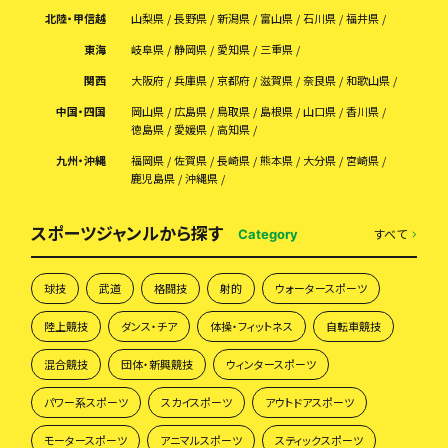
北陸・甲信越
山梨県
長野県
新潟県
富山県
石川県
福井県
東海
岐阜県
静岡県
愛知県
三重県
関西
大阪府
兵庫県
京都府
滋賀県
奈良県
和歌山県
中国・四国
岡山県
広島県
鳥取県
島根県
山口県
香川県
徳島県
愛媛県
高知県
九州・沖縄
福岡県
佐賀県
長崎県
熊本県
大分県
宮崎県
鹿児島県
沖縄県
スポーツジャンルから探す
すべて
Category
球技
武道
格闘技
射的
ウォータースポーツ
陸上競技
ダンス・チア
体操・フィットネス
自転車競技
混合競技
団体・新興競技
ウィンタースポーツ
パワー系スポーツ
スカイスポーツ
アウトドアスポーツ
モータースポーツ
アニマルスポーツ
スティックスポーツ