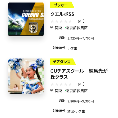
サッカー
クエルボSS
0
関東
東京都練馬区
月謝
1,925円〜7,700円
対象年代
小学生
チアダンス
CUチアスクール 練馬光が
丘クラス
0
関東
東京都練馬区
月謝
8,800円〜9,300円
対象年代
幼児・小学生