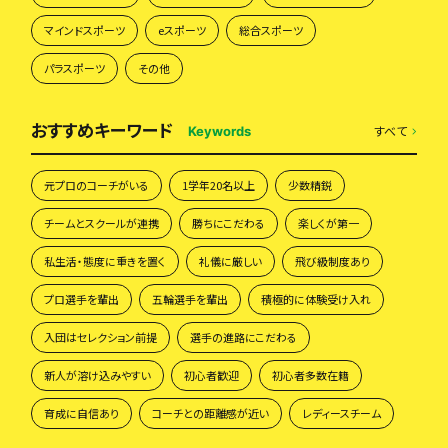
マインドスポーツ
eスポーツ
総合スポーツ
パラスポーツ
その他
おすすめキーワード
すべて
Keywords
元プロのコーチがいる
1学年20名以上
少数精鋭
チームとスクールが連携
勝ちにこだわる
楽しくが第一
私生活・態度に重きを置く
礼儀に厳しい
飛び級制度あり
プロ選手を輩出
五輪選手を輩出
積極的に体験受け入れ
入団はセレクション前提
選手の進路にこだわる
新人が溶け込みやすい
初心者歓迎
初心者多数在籍
育成に自信あり
コーチとの距離感が近い
レディースチーム