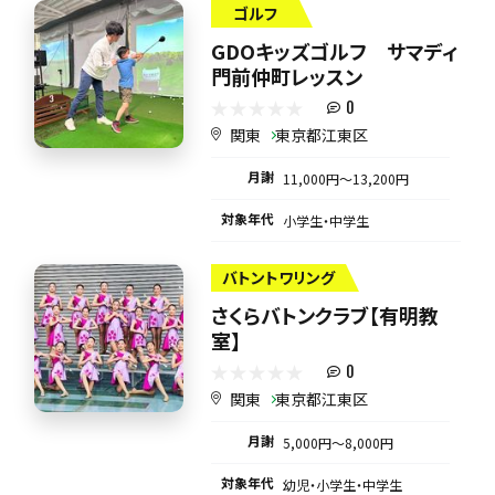
ゴルフ
GDOキッズゴルフ サマディ
門前仲町レッスン
0
関東
東京都江東区
月謝
11,000円〜13,200円
対象年代
小学生・中学生
バトントワリング
さくらバトンクラブ【有明教
室】
0
関東
東京都江東区
月謝
5,000円〜8,000円
対象年代
幼児・小学生・中学生