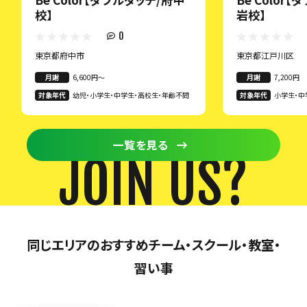
校】
岩校】
0
東京都府中市
東京都江戸川区
月謝
6,600円〜
月謝
7,200円
対象年代
幼児・小学生・中学生・高校生・年齢不問
対象年代
小学生・中
一覧を見る
JOIN US?
同じエリアのおすすめチーム・スクール・教室・
習い事