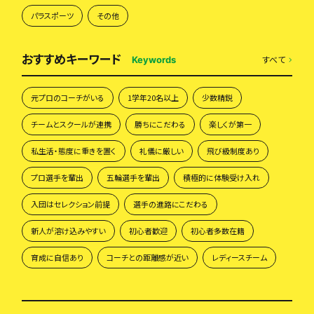
パラスポーツ
その他
おすすめキーワード
すべて
Keywords
元プロのコーチがいる
1学年20名以上
少数精鋭
チームとスクールが連携
勝ちにこだわる
楽しくが第一
私生活・態度に重きを置く
礼儀に厳しい
飛び級制度あり
プロ選手を輩出
五輪選手を輩出
積極的に体験受け入れ
入団はセレクション前提
選手の進路にこだわる
新人が溶け込みやすい
初心者歓迎
初心者多数在籍
育成に自信あり
コーチとの距離感が近い
レディースチーム