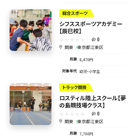
総合スポーツ
シフススポーツアカデミー
【辰巳校】
0
関東
東京都江東区
月謝
8,470円
対象年代
幼児・小学生
トラック競技
ロスティル陸上スクール【夢
の島競技場クラス】
0
関東
東京都江東区
月謝
7,700円