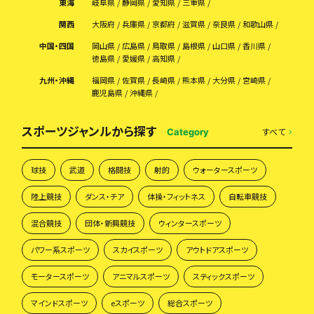
東海
岐阜県
静岡県
愛知県
三重県
関西
大阪府
兵庫県
京都府
滋賀県
奈良県
和歌山県
中国・四国
岡山県
広島県
鳥取県
島根県
山口県
香川県
徳島県
愛媛県
高知県
九州・沖縄
福岡県
佐賀県
長崎県
熊本県
大分県
宮崎県
鹿児島県
沖縄県
スポーツジャンルから探す
すべて
Category
球技
武道
格闘技
射的
ウォータースポーツ
陸上競技
ダンス・チア
体操・フィットネス
自転車競技
混合競技
団体・新興競技
ウィンタースポーツ
パワー系スポーツ
スカイスポーツ
アウトドアスポーツ
モータースポーツ
アニマルスポーツ
スティックスポーツ
マインドスポーツ
eスポーツ
総合スポーツ