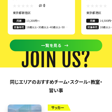
0
東京都新宿区
東京都港区
月謝
13,200円〜
月謝
16,500円
対象年代
18歳以上・30歳以上・40歳以上・50歳以
対象年代
18歳以上・
上・60歳以上
上・60歳
一覧を見る
JOIN US?
同じエリアのおすすめチーム・スクール・教室・
習い事
サッカー