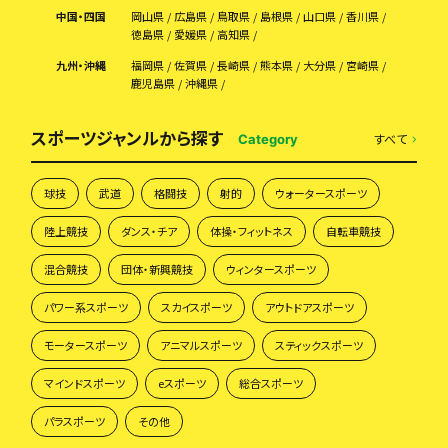
中国・四国
岡山県
広島県
鳥取県
島根県
山口県
香川県
徳島県
愛媛県
高知県
九州・沖縄
福岡県
佐賀県
長崎県
熊本県
大分県
宮崎県
鹿児島県
沖縄県
スポーツジャンルから探す
すべて
Category
球技
武道
格闘技
射的
ウォータースポーツ
陸上競技
ダンス・チア
体操・フィットネス
自転車競技
混合競技
団体・新興競技
ウィンタースポーツ
パワー系スポーツ
スカイスポーツ
アウトドアスポーツ
モータースポーツ
アニマルスポーツ
スティックスポーツ
マインドスポーツ
eスポーツ
総合スポーツ
パラスポーツ
その他