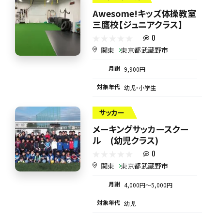
Awesome!キッズ体操教室
三鷹校【ジュニアクラス】
0
関東
東京都武蔵野市
月謝
9,900円
対象年代
幼児・小学生
サッカー
メーキングサッカースクー
ル (幼児クラス)
0
関東
東京都武蔵野市
月謝
4,000円〜5,000円
対象年代
幼児