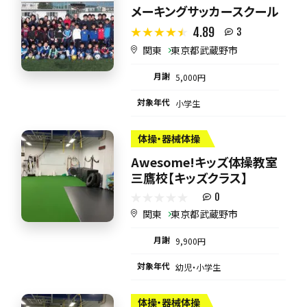
メーキングサッカースクール
4.89
3
関東
東京都武蔵野市
月謝
5,000円
対象年代
小学生
体操・器械体操
Awesome!キッズ体操教室
三鷹校【キッズクラス】
0
関東
東京都武蔵野市
月謝
9,900円
対象年代
幼児・小学生
体操・器械体操