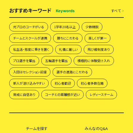
おすすめキーワード
すべて
Keywords
元プロのコーチがいる
1学年20名以上
少数精鋭
チームとスクールが連携
勝ちにこだわる
楽しくが第一
私生活・態度に重きを置く
礼儀に厳しい
飛び級制度あり
プロ選手を輩出
五輪選手を輩出
積極的に体験受け入れ
入団はセレクション前提
選手の進路にこだわる
新人が溶け込みやすい
初心者歓迎
初心者多数在籍
育成に自信あり
コーチとの距離感が近い
レディースチーム
チームを探す
みんなのQ&A