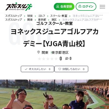
会員登録
ログイン
スポスルトップ
球技
ゴルフ
スクール・教室
ヨネックスジュニアゴルフアカデミー【YJGA青山校】
スポスルトップ
関東
東京都
港区
ヨネックスジュニアゴルフアカデミー【YJGA青山校】
GOLF
ゴルフ スクール・教室
ヨネックスジュニアゴルフアカ
デミー【YJGA青山校】
関東
東京都港区
0
0
オススメしたい
0
体験してみたい
0