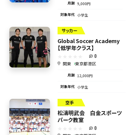
月謝
9,000円
対象年代
小学生
サッカー
Global Soccer Academy
【低学年クラス】
0
関東
東京都港区
月謝
12,000円
対象年代
小学生
空手
松濤明武会 白金スポーツ
パーク教室
0