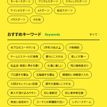
モータースポーツ
アニマルスポーツ
スティックスポーツ
マインドスポーツ
eスポーツ
総合スポーツ
パラスポーツ
その他
おすすめキーワード
すべて
Keywords
元プロのコーチがいる
1学年20名以上
少数精鋭
チームとスクールが連携
勝ちにこだわる
楽しくが第一
私生活・態度に重きを置く
礼儀に厳しい
飛び級制度あり
プロ選手を輩出
五輪選手を輩出
積極的に体験受け入れ
入団はセレクション前提
選手の進路にこだわる
新人が溶け込みやすい
初心者歓迎
初心者多数在籍
育成に自信あり
コーチとの距離感が近い
レディースチーム