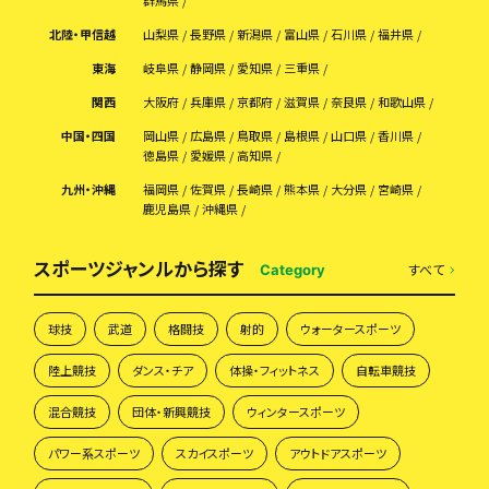
群馬県
北陸・甲信越
山梨県
長野県
新潟県
富山県
石川県
福井県
東海
岐阜県
静岡県
愛知県
三重県
関西
大阪府
兵庫県
京都府
滋賀県
奈良県
和歌山県
中国・四国
岡山県
広島県
鳥取県
島根県
山口県
香川県
徳島県
愛媛県
高知県
九州・沖縄
福岡県
佐賀県
長崎県
熊本県
大分県
宮崎県
鹿児島県
沖縄県
スポーツジャンルから探す
すべて
Category
球技
武道
格闘技
射的
ウォータースポーツ
陸上競技
ダンス・チア
体操・フィットネス
自転車競技
混合競技
団体・新興競技
ウィンタースポーツ
パワー系スポーツ
スカイスポーツ
アウトドアスポーツ