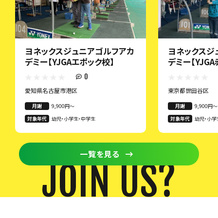
ヨネックスジュニアゴルフアカ
ヨネックスジ
デミー【YJGAエポック校】
デミー【YJG
0
愛知県名古屋市港区
東京都世田谷区
月謝
9,900円〜
月謝
9,900円〜
対象年代
幼児・小学生・中学生
対象年代
幼児・小学
一覧を見る
JOIN US?