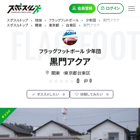
会員登録
ログイン
スポスルトップ
球技
フラッグフットボール
少年団
黒門アクア
スポスルトップ
関東
東京都
台東区
黒門アクア
FLAG FOO
フラッグフットボール 少年団
黒門アクア
関東
東京都台東区
0
0
オススメしたい
0
体験してみたい
0
オススメ