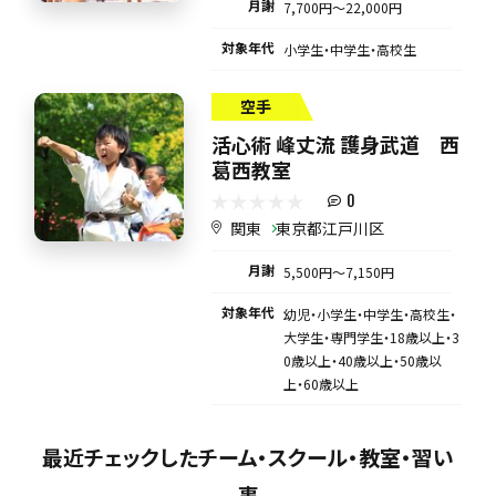
月謝
7,700円〜22,000円
対象年代
小学生・中学生・高校生
空手
活心術 峰丈流 護身武道 西
葛西教室
0
関東
東京都江戸川区
月謝
5,500円〜7,150円
対象年代
幼児・小学生・中学生・高校生・
大学生・専門学生・18歳以上・3
0歳以上・40歳以上・50歳以
上・60歳以上
最近チェックしたチーム・スクール・教室・習い
事