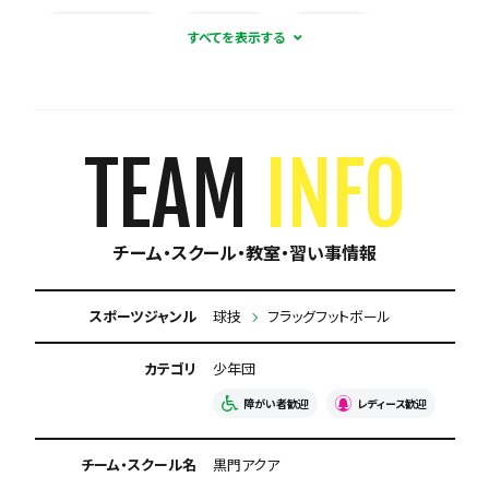
合宿・遠征あり
体験無料
見学可能
強豪と試合ができる
月謝が3000円以下
保護者の当番なし
TEAM
INFO
チーム・スクール・教室・習い事情報
スポーツジャンル
球技
フラッグフットボール
カテゴリ
少年団
障がい者歓迎
レディース歓迎
チーム・スクール名
黒門アクア