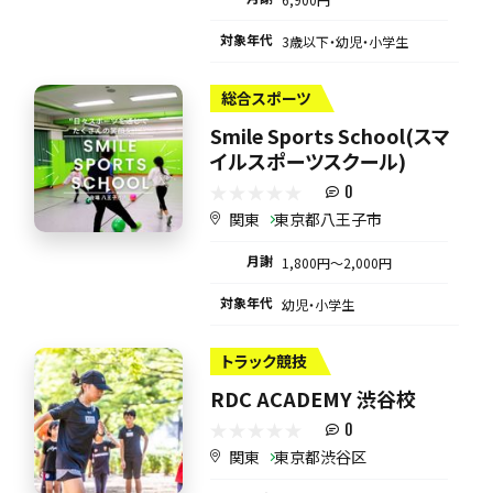
対象年代
3歳以下・幼児・小学生
総合スポーツ
Smile Sports School(スマ
イルスポーツスクール)
0
関東
東京都八王子市
月謝
1,800円〜2,000円
対象年代
幼児・小学生
トラック競技
RDC ACADEMY 渋谷校
0
関東
東京都渋谷区