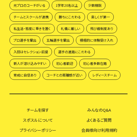
元プロのコーチがいる
1学年20名以上
少数精鋭
チームとスクールが連携
勝ちにこだわる
楽しくが第一
私生活・態度に重きを置く
礼儀に厳しい
飛び級制度あり
プロ選手を輩出
五輪選手を輩出
積極的に体験受け入れ
入団はセレクション前提
選手の進路にこだわる
新人が溶け込みやすい
初心者歓迎
初心者多数在籍
育成に自信あり
コーチとの距離感が近い
レディースチーム
チームを探す
みんなのQ&A
スポスルについて
よくあるご質問
プライバシーポリシー
会員様向け利用規約