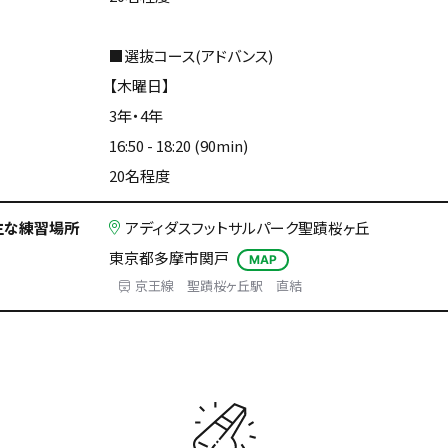
■選抜コース(アドバンス)
【木曜日】
3年・4年
16:50 - 18:20 (90min)
20名程度
主な練習場所
アディダスフットサルパーク聖蹟桜ヶ丘
東京都多摩市関戸
MAP
京王線 聖蹟桜ヶ丘駅 直結