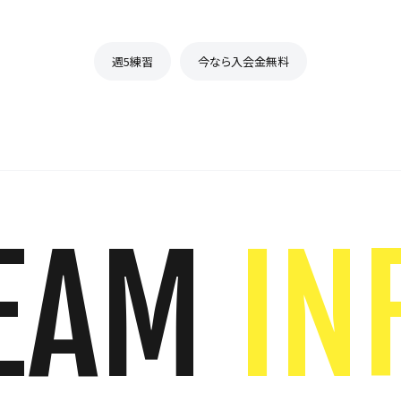
週5練習
今なら入会金無料
EAM
IN