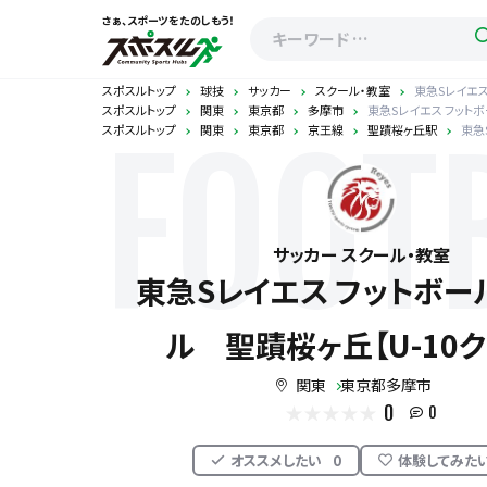
さぁ、スポーツをたのしもう！
スポスルトップ
球技
サッカー
スクール・教室
東急Sレイエス
スポスルトップ
関東
東京都
多摩市
東急Sレイエス フットボ
スポスルトップ
関東
東京都
京王線
聖蹟桜ヶ丘駅
東急
FOOT
サッカー スクール・教室
東急Sレイエス フットボー
ル 聖蹟桜ヶ丘【U-10ク
関東
東京都多摩市
0
0
オススメしたい
0
体験してみた