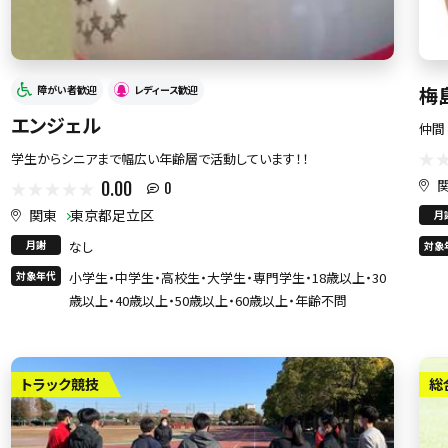
梅
障がい者歓迎
レディース歓迎
エンジェル
仲間
学生からシニアまで幅広い年齢層で活動しています！！
0.00
0
関東
東京都足立区
月
月謝
なし
対象
対象年代
小学生・中学生・高校生・大学生・専門学生・18歳以上・30
歳以上・40歳以上・50歳以上・60歳以上・年齢不問
トラック競技
総