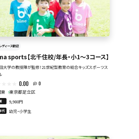
レディース歓迎
ima sports【北千住校/年長・小1〜3コース】
田大学の教授陣が監修！21世紀型教育の総合キッズスポーツス
ル
0.00
0
関東
東京都足立区
謝
9,980円
年代
幼児・小学生