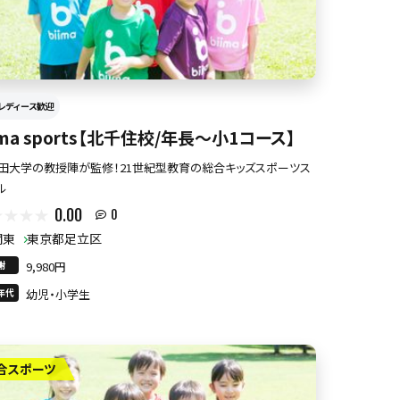
レディース歓迎
ima sports【北千住校/年長〜小1コース】
田大学の教授陣が監修！21世紀型教育の総合キッズスポーツス
ル
0.00
0
関東
東京都足立区
謝
9,980円
年代
幼児・小学生
合スポーツ