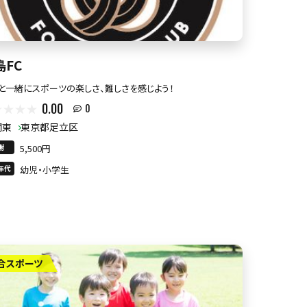
島FC
と一緒にスポーツの楽しさ、難しさを感じよう！
0.00
0
関東
東京都足立区
謝
5,500円
年代
幼児・小学生
合スポーツ