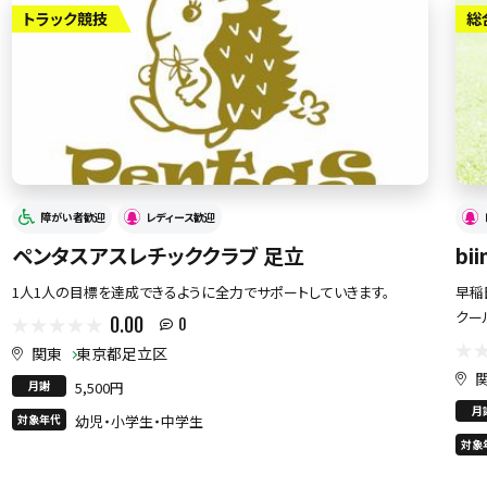
トラック競技
総
障がい者歓迎
レディース歓迎
ペンタスアスレチッククラブ 足立
bi
1人1人の目標を達成できるように全力でサポートしていきます。
早稲
クー
0.00
0
関東
東京都足立区
月謝
5,500円
月
対象年代
幼児・小学生・中学生
対象