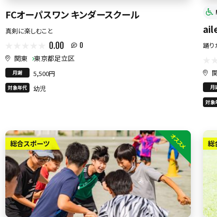
FCオーパスワン キンダースクール
ai
真剣に楽しむこと
0.00
踊り
0
関東
東京都足立区
月謝
5,500円
月
対象年代
幼児
対象
オススメ
総合スポーツ
総