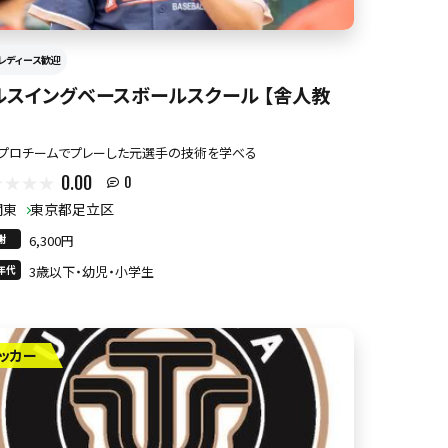
レディース歓迎
ルスイングベースボールスクール 【舎人教
プロチームでプレーした元選手の技術を学べる
0.00
0
関東
東京都足立区
謝
6,300円
年代
3歳以下・幼児・小学生
ッカー