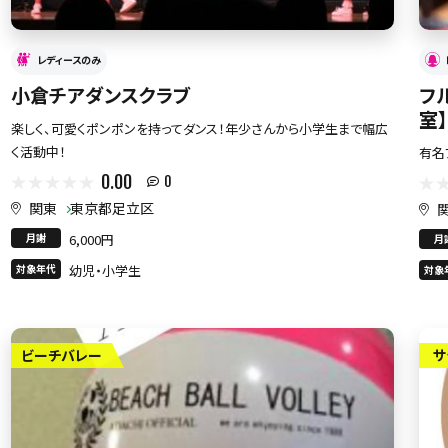
レディースのみ
小倉チアダンスクラブ
フ
室】
楽しく、可愛くポンポンを持ってダンス！年少さんから小学生まで幅広
く活動中！
有名
0.00
0
関東
東京都足立区
月謝
6,000円
月
対象年代
幼児・小学生
対象
ビーチバレー
サ