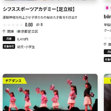
シフススポーツアカデミー【足立校】
bi
運動神経を向上させ子供たちの秘めた才能を引き出す
0.00
早稲
0
クー
関東
東京都足立区
月謝
8,470円
対象年代
幼児・小学生
月
対象
チアダンス