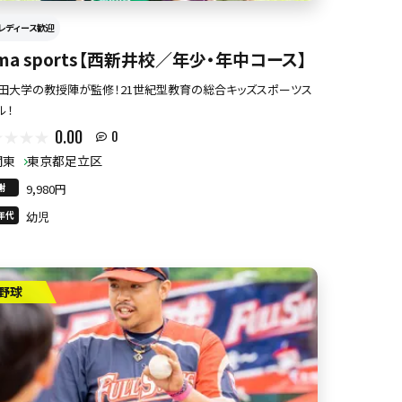
レディース歓迎
ima sports【西新井校／年少・年中コース】
田大学の教授陣が監修！21世紀型教育の総合キッズスポーツス
ル！
0.00
0
関東
東京都足立区
謝
9,980円
年代
幼児
野球