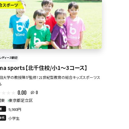
合スポーツ
レディース歓迎
ima sports【北千住校/小1〜3コース】
田大学の教授陣が監修！21世紀型教育の総合キッズスポーツス
ル
0.00
0
関東
東京都足立区
謝
9,980円
年代
小学生