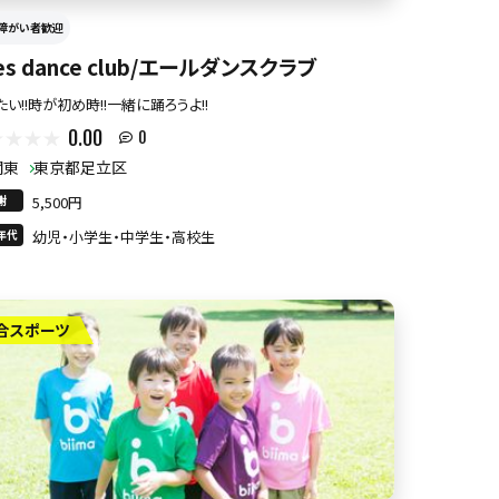
障がい者歓迎
les dance club/エールダンスクラブ
たい!!時が初め時!!一緒に踊ろうよ!!
0.00
0
関東
東京都足立区
謝
5,500円
年代
幼児・小学生・中学生・高校生
合スポーツ