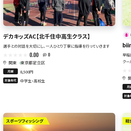
デカキッズAC【北千住中高生クラス】
bi
選手との対話を大切にし、一人ひとり丁寧に指導を行っていきます
0.00
早稲
0
クー
関東
東京都足立区
月謝
8,500円
対象年代
中学生・高校生
月
対象
スポーツフィッシング
総