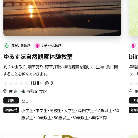
障がい者歓迎
レディース歓迎
ゆるすぽ自然観察体験教室
bi
釣りや虫取り、潮干狩り、野草採取、植物観察を通して、生物、食に関
早稲
することを学んでいきます。
クー
0.00
0
関東
東京都足立区
月謝
なし
月
対象年代
小学生・中学生・高校生・大学生・専門学生・18歳以上・30
対象
歳以上・40歳以上・50歳以上・60歳以上・年齢不問