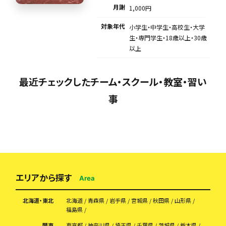
月謝
1,000円
対象年代
小学生・中学生・高校生・大学
生・専門学生・18歳以上・30歳
以上
最近チェックしたチーム・スクール・教室・習い
事
エリアから探す
Area
北海道・東北
北海道
青森県
岩手県
宮城県
秋田県
山形県
福島県
関東
東京都
神奈川県
埼玉県
千葉県
茨城県
栃木県