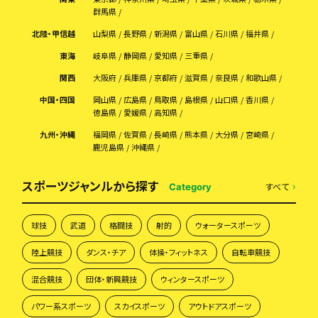
群馬県
北陸・甲信越
山梨県
長野県
新潟県
富山県
石川県
福井県
東海
岐阜県
静岡県
愛知県
三重県
関西
大阪府
兵庫県
京都府
滋賀県
奈良県
和歌山県
中国・四国
岡山県
広島県
鳥取県
島根県
山口県
香川県
徳島県
愛媛県
高知県
九州・沖縄
福岡県
佐賀県
長崎県
熊本県
大分県
宮崎県
鹿児島県
沖縄県
スポーツジャンルから探す
すべて
Category
球技
武道
格闘技
射的
ウォータースポーツ
陸上競技
ダンス・チア
体操・フィットネス
自転車競技
混合競技
団体・新興競技
ウィンタースポーツ
パワー系スポーツ
スカイスポーツ
アウトドアスポーツ