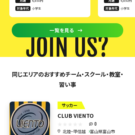
月謝
6,850円
月謝
6,850円
対象年代
小学生
対象年代
小学生
一覧を見る
JOIN US?
同じエリアのおすすめチーム・スクール・教室・
習い事
サッカー
CLUB VIENTO
0
北陸・甲信越
富山県富山市