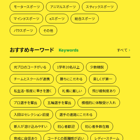
モータースポーツ
アニマルスポーツ
スティックスポーツ
マインドスポーツ
eスポーツ
総合スポーツ
パラスポーツ
その他
おすすめキーワード
すべて
Keywords
元プロのコーチがいる
1学年20名以上
少数精鋭
チームとスクールが連携
勝ちにこだわる
楽しくが第一
私生活・態度に重きを置く
礼儀に厳しい
飛び級制度あり
プロ選手を輩出
五輪選手を輩出
積極的に体験受け入れ
入団はセレクション前提
選手の進路にこだわる
新人が溶け込みやすい
初心者歓迎
初心者多数在籍
育成に自信あり
コーチとの距離感が近い
レディースチーム