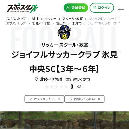
会員登録
ログイン
スポスルトップ
球技
サッカー
スクール・教室
ジョイフルサッカークラブ 氷見中央SC【３年～６年】
スポスルトップ
北陸・甲信越
富山県
氷見市
ジョイフルサッカークラブ 氷見中央SC【３年～６年】
FOOTBALL
サッカー スクール・教室
ジョイフルサッカークラブ 氷見
中央SC【３年～６年】
北陸・甲信越
富山県氷見市
0
0
オススメしたい
0
体験してみたい
0