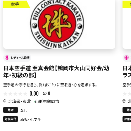
空手
レディース歓迎
日本空手道 至真会館【鶴岡市大山同好会/幼
日
年・初級の部】
ラ
空手道の修行を通じ、眞（まこと）に至る道・心を追求する。
空手
0.00
0
北海道・東北
山形県鶴岡市
月謝
なし
月
対象年代
幼児・小学生
対象