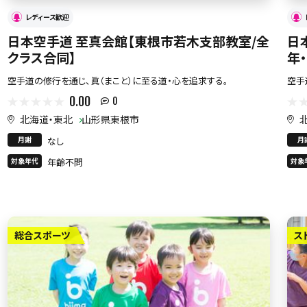
レディース歓迎
日本空手道 至真会館【東根市若木支部教室/全
日
クラス合同】
年
空手道の修行を通じ、眞（まこと）に至る道・心を追求する。
空手
0.00
0
北海道・東北
山形県東根市
月謝
なし
月
対象年代
年齢不問
対象
総合スポーツ
ス