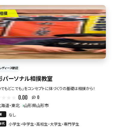
相撲
レディース歓迎
形パーソナル相撲教室
つでもどこでも」をコンセプトに体づくりの基礎は相撲から！
0.00
0
北海道・東北
山形県山形市
謝
なし
年代
小学生・中学生・高校生・大学生・専門学生