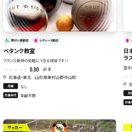
障がい者歓迎
レディース歓迎
ペタンク教室
日
ラ
フランス発祥の気軽にできる球技です！！
空手
0.00
0
北海道・東北
山形県東村山郡中山町
月謝
なし
月
対象年代
年齢不問
対象
サッカー