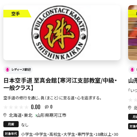
空手
レディース歓迎
日本空手道 至真会館【寒河江支部教室/中級・
山
一般クラス】
「い
空手道の修行を通じ、眞（まこと）に至る道・心を追求する。
0.00
0
北海道・東北
山形県寒河江市
月
月謝
なし
対象
対象年代
小学生・中学生・高校生・大学生・専門学生・18歳以上・30