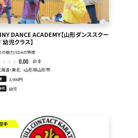
INY DANCE ACADEMY【山形ダンススクー
／幼児クラス】
スの魅力/SDAの特徴
0.00
0
北海道・東北
山形県山形市
謝
3,900円
年代
幼児
空手