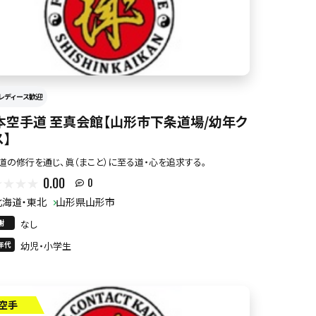
レディース歓迎
本空手道 至真会館【山形市下条道場/幼年ク
ス】
道の修行を通じ、眞（まこと）に至る道・心を追求する。
0.00
0
北海道・東北
山形県山形市
謝
なし
年代
幼児・小学生
空手