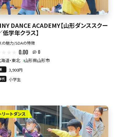
INY DANCE ACADEMY【山形ダンススクー
／低学年クラス】
スの魅力/SDAの特徴
0.00
0
北海道・東北
山形県山形市
謝
3,900円
年代
小学生
トリートダンス