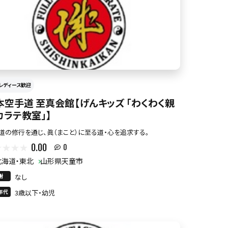
レディース歓迎
本空手道 至真会館【げんキッズ 「わくわく親
カラテ教室」】
道の修行を通じ、眞（まこと）に至る道・心を追求する。
0.00
0
北海道・東北
山形県天童市
謝
なし
年代
3歳以下・幼児