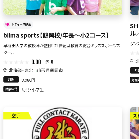
SH
レディース歓迎
ル
biima sports【鶴岡校/年長～小2コース】
ダン
早稲田大学の教授陣が監修！21世紀型教育の総合キッズスポーツス
クール
0.00
0
北海道・東北
山形県鶴岡市
月
月謝
8,980円
対象
対象年代
幼児・小学生
空手
ス