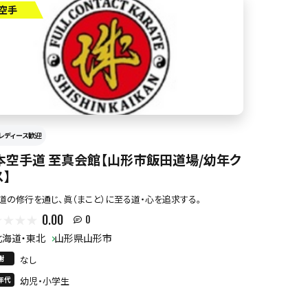
空手
レディース歓迎
本空手道 至真会館【山形市飯田道場/幼年ク
ス】
道の修行を通じ、眞（まこと）に至る道・心を追求する。
0.00
0
北海道・東北
山形県山形市
謝
なし
年代
幼児・小学生