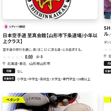
SH
レディース歓迎
ル
日本空手道 至真会館【山形市下条道場/小年以
上クラス】
ダン
空手道の修行を通じ、眞（まこと）に至る道・心を追求する。
0.00
0
北海道・東北
山形県山形市
月
月謝
なし
対象
対象年代
小学生・中学生・高校生・大学生・専門学生・18歳以上
ペタンク