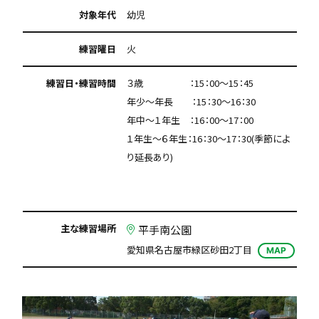
対象年代
幼児
練習曜日
火
練習日・練習時間
３歳 ：15：00～15：45
年少～年長 ：15：30～16：30
年中～１年生 ：16：00～17：00
１年生～６年生：16：30～17：30(季節によ
り延長あり)
主な練習場所
平手南公園
愛知県名古屋市緑区砂田2丁目
MAP