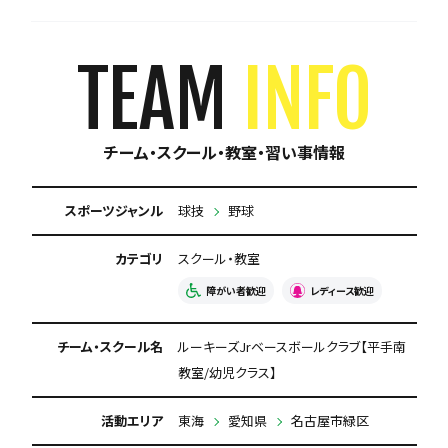
育成に自信あり
週1練習
練習場所は1つに固定
体験無料
見学可能
TEAM
INFO
月謝が10,000円以下
今なら入会金無料
チーム・スクール・教室・習い事情報
初回購入品あり
保護者の当番なし
スポーツジャンル
球技
野球
カテゴリ
スクール・教室
障がい者歓迎
レディース歓迎
チーム・スクール名
ルーキーズJrベースボールクラブ【平手南
教室/幼児クラス】
活動エリア
東海
愛知県
名古屋市緑区