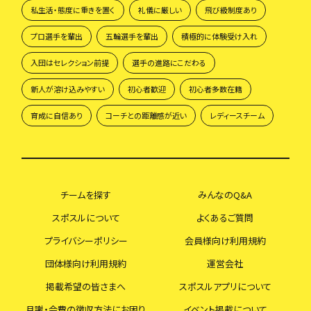
私生活・態度に重きを置く
礼儀に厳しい
飛び級制度あり
プロ選手を輩出
五輪選手を輩出
積極的に体験受け入れ
入団はセレクション前提
選手の進路にこだわる
新人が溶け込みやすい
初心者歓迎
初心者多数在籍
育成に自信あり
コーチとの距離感が近い
レディースチーム
チームを探す
みんなのQ&A
スポスルについて
よくあるご質問
プライバシーポリシー
会員様向け利用規約
団体様向け利用規約
運営会社
掲載希望の皆さまへ
スポスルアプリについて
月謝・会費の徴収方法にお困り
イベント掲載について