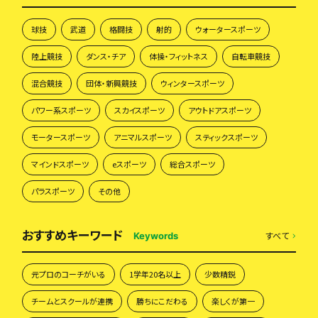
球技
武道
格闘技
射的
ウォータースポーツ
陸上競技
ダンス・チア
体操・フィットネス
自転車競技
混合競技
団体・新興競技
ウィンタースポーツ
パワー系スポーツ
スカイスポーツ
アウトドアスポーツ
モータースポーツ
アニマルスポーツ
スティックスポーツ
マインドスポーツ
eスポーツ
総合スポーツ
パラスポーツ
その他
おすすめキーワード
すべて
Keywords
元プロのコーチがいる
1学年20名以上
少数精鋭
チームとスクールが連携
勝ちにこだわる
楽しくが第一