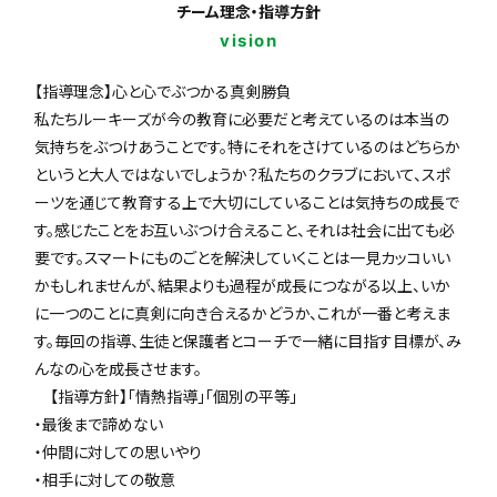
チーム理念・指導方針
vision
【指導理念】心と心でぶつかる真剣勝負
私たちルーキーズが今の教育に必要だと考えているのは本当の
気持ちをぶつけあうことです。特にそれをさけているのはどちらか
というと大人ではないでしょうか？私たちのクラブにおいて、スポ
ーツを通じて教育する上で大切にしていることは気持ちの成長で
す。感じたことをお互いぶつけ合えること、それは社会に出ても必
要です。スマートにものごとを解決していくことは一見カッコいい
かもしれませんが、結果よりも過程が成長につながる以上、いか
に一つのことに真剣に向き合えるかどうか、これが一番と考えま
す。毎回の指導、生徒と保護者とコーチで一緒に目指す目標が、み
んなの心を成長させます。
【指導方針】「情熱指導」「個別の平等」
・最後まで諦めない
・仲間に対しての思いやり
・相手に対しての敬意