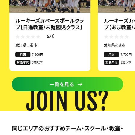
ルーキーズJrベースボールクラ
ルーキーズJ
ブ【日進教室/未就園児クラス】
ブ【あま教室
0
愛知県日進市
愛知県あま市
月謝
7,700円
月謝
7,700円
対象年代
3歳以下
対象年代
3歳以下
一覧を見る
JOIN US?
同じエリアのおすすめチーム・スクール・教室・