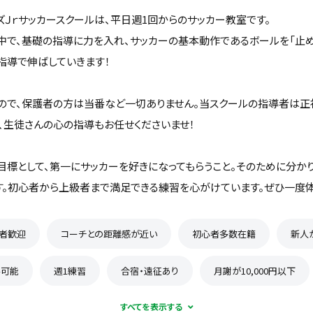
ズＪｒサッカースクールは、平日週1回からのサッカー教室です。
中で、基礎の指導に力を入れ、サッカーの基本動作であるボールを「止め
指導で伸ばしていきます！
ので、保護者の方は当番など一切ありません。当スクールの指導者は正
、生徒さんの心の指導もお任せくださいませ！
目標として、第一にサッカーを好きになってもらうこと。そのために分か
す。初心者から上級者まで満足できる練習を心がけています。ぜひ一度
者歓迎
コーチとの距離感が近い
初心者多数在籍
新人
学可能
週1練習
合宿・遠征あり
月謝が10,000円以下