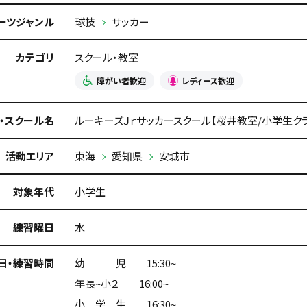
ーツジャンル
球技
サッカー
カテゴリ
スクール・教室
障がい者歓迎
レディース歓迎
・スクール名
ルーキーズＪｒサッカースクール【桜井教室/小学生
活動エリア
東海
愛知県
安城市
対象年代
小学生
練習曜日
水
日・練習時間
幼 児 15:30~
年長~小２ 16:00~
小 学 生 16:30~