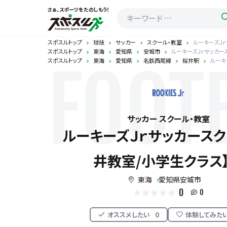
さぁ、スポーツをたのしもう！
スポスルトップ
球技
サッカー
スクール・教室
ルーキーズＪ
スポスルトップ
東海
愛知県
安城市
ルーキーズＪｒサッカー
スポスルトップ
東海
愛知県
名鉄西尾線
桜井駅
ルーキ
FOOT
サッカー スクール・教室
ルーキーズＪｒサッカースク
井教室/小学生クラ
東海
愛知県安城市
0
0
オススメしたい
0
体験してみた