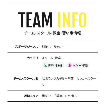
積極的に体験受け入れ
選手の進路にこだわる
TEAM
INFO
海外遠征あり
練習場所が広い
チーム・スクール・教室・習い事情報
強豪と試合ができる
体験無料
専用練習着あり
見学可能
今なら入会金無料
スポーツジャンル
球技
サッカー
保護者の当番なし
カテゴリ
スクール・教室
送迎車あり
障がい者歓迎
レディース歓迎
チーム・スクール名
ACミランアカデミー千葉 サッカースクー
ル
活動エリア
関東
千葉県
佐倉市