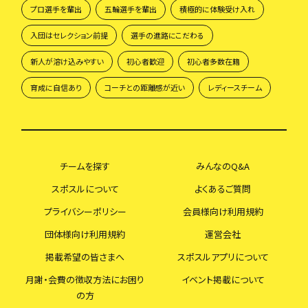
プロ選手を輩出
五輪選手を輩出
積極的に体験受け入れ
入団はセレクション前提
選手の進路にこだわる
新人が溶け込みやすい
初心者歓迎
初心者多数在籍
育成に自信あり
コーチとの距離感が近い
レディースチーム
チームを探す
みんなのQ&A
スポスルについて
よくあるご質問
プライバシーポリシー
会員様向け利用規約
団体様向け利用規約
運営会社
掲載希望の皆さまへ
スポスルアプリについて
月謝・会費の徴収方法にお困り
イベント掲載について
の方