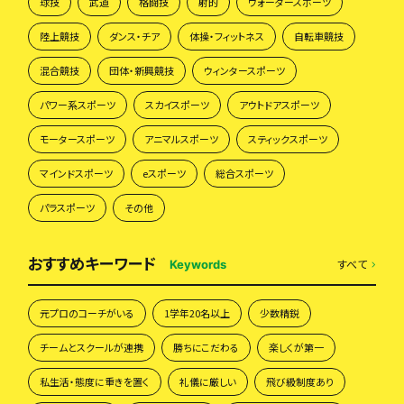
球技
武道
格闘技
射的
ウォータースポーツ
陸上競技
ダンス・チア
体操・フィットネス
自転車競技
混合競技
団体・新興競技
ウィンタースポーツ
パワー系スポーツ
スカイスポーツ
アウトドアスポーツ
モータースポーツ
アニマルスポーツ
スティックスポーツ
マインドスポーツ
eスポーツ
総合スポーツ
パラスポーツ
その他
おすすめキーワード
すべて
Keywords
元プロのコーチがいる
1学年20名以上
少数精鋭
チームとスクールが連携
勝ちにこだわる
楽しくが第一
私生活・態度に重きを置く
礼儀に厳しい
飛び級制度あり