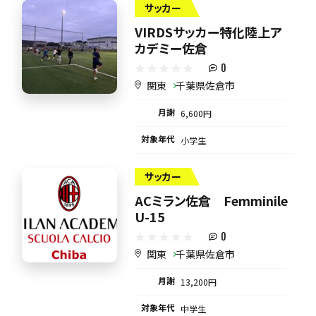
サッカー
VIRDSサッカー特化陸上ア
カデミー佐倉
0
関東
千葉県佐倉市
月謝
6,600円
対象年代
小学生
サッカー
ACミラン佐倉 Femminile
U-15
0
関東
千葉県佐倉市
月謝
13,200円
対象年代
中学生