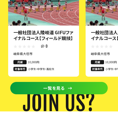
一般社団法人陸岐道 GIFUファ
一般社団法人陸
イナルコース【フィールド競技】
イナルコース
0
岐阜県大垣市
岐阜県大垣市
月謝
10,000円
月謝
10,000円
対象年代
小学生・中学生・高校生
対象年代
小学生・中
一覧を見る
JOIN US?