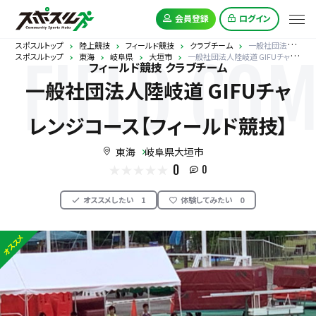
会員登録
ログイン
スポスルトップ
陸上競技
フィールド競技
クラブチーム
一般社団法人陸岐道 GIFUチャレンジコース【フィールド競技】
スポスルトップ
東海
岐阜県
大垣市
一般社団法人陸岐道 GIFUチャレンジコース【フィールド競技】
FIELD COM
フィールド競技 クラブチーム
一般社団法人陸岐道 GIFUチャ
レンジコース【フィールド競技】
東海
岐阜県大垣市
0
0
オススメしたい
1
体験してみたい
0
オススメ