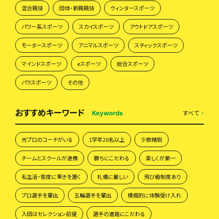
混合競技
団体・新興競技
ウィンタースポーツ
パワー系スポーツ
スカイスポーツ
アウトドアスポーツ
モータースポーツ
アニマルスポーツ
スティックスポーツ
マインドスポーツ
eスポーツ
総合スポーツ
パラスポーツ
その他
おすすめキーワード
すべて
Keywords
元プロのコーチがいる
1学年20名以上
少数精鋭
チームとスクールが連携
勝ちにこだわる
楽しくが第一
私生活・態度に重きを置く
礼儀に厳しい
飛び級制度あり
プロ選手を輩出
五輪選手を輩出
積極的に体験受け入れ
入団はセレクション前提
選手の進路にこだわる