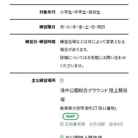
対象年代
小学生・中学生・高校生
練習曜日
月・火・水・金・土・日・祝日
練習日・練習時間
練習会場などは月によって変更となる
場合があります。
詳細についてはお気軽にお問い合わせ
くださいませ。
主な練習場所
浅中公園総合グラウンド 陸上競技
場
岐阜県大垣市浅中2丁目11番地1
MAP
近鉄養老線 大外羽駅 徒歩6分
北公園陸上競技場