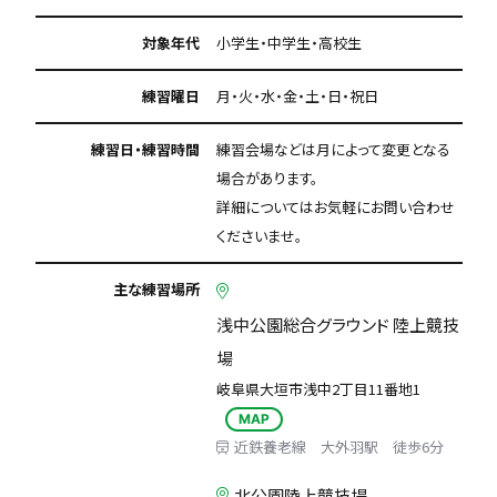
対象年代
小学生・中学生・高校生
練習曜日
月・火・水・金・土・日・祝日
練習日・練習時間
練習会場などは月によって変更となる
場合があります。
詳細についてはお気軽にお問い合わせ
くださいませ。
主な練習場所
浅中公園総合グラウンド 陸上競技
場
岐阜県大垣市浅中2丁目11番地1
MAP
近鉄養老線 大外羽駅 徒歩6分
北公園陸上競技場