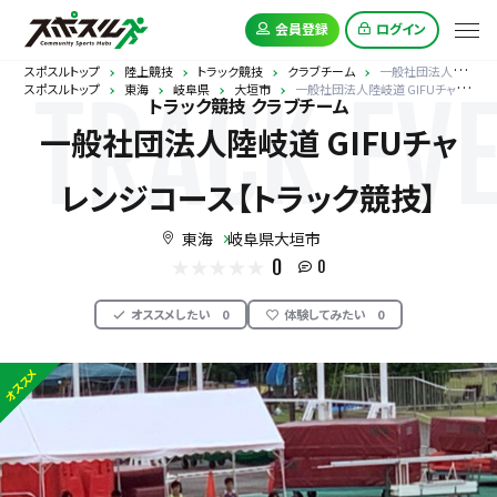
会員登録
ログイン
スポスルトップ
陸上競技
トラック競技
クラブチーム
一般社団法人陸岐道 GIFUチャレンジコース【トラック競技】
スポスルトップ
東海
岐阜県
大垣市
一般社団法人陸岐道 GIFUチャレンジコース【トラック競技】
TRACK EV
トラック競技 クラブチーム
一般社団法人陸岐道 GIFUチャ
レンジコース【トラック競技】
東海
岐阜県大垣市
0
0
オススメしたい
0
体験してみたい
0
オススメ