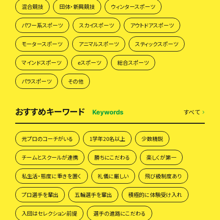
混合競技
団体・新興競技
ウィンタースポーツ
パワー系スポーツ
スカイスポーツ
アウトドアスポーツ
モータースポーツ
アニマルスポーツ
スティックスポーツ
マインドスポーツ
eスポーツ
総合スポーツ
パラスポーツ
その他
おすすめキーワード
すべて
Keywords
元プロのコーチがいる
1学年20名以上
少数精鋭
チームとスクールが連携
勝ちにこだわる
楽しくが第一
私生活・態度に重きを置く
礼儀に厳しい
飛び級制度あり
プロ選手を輩出
五輪選手を輩出
積極的に体験受け入れ
入団はセレクション前提
選手の進路にこだわる