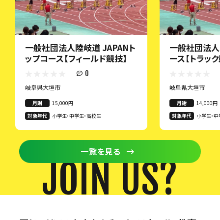
一般社団法人陸岐道 JAPANト
一般社団法人陸
ップコース【フィールド競技】
ース【トラック
0
岐阜県大垣市
岐阜県大垣市
月謝
15,000円
月謝
14,000円
対象年代
小学生・中学生・高校生
対象年代
小学生・中
一覧を見る
JOIN US?