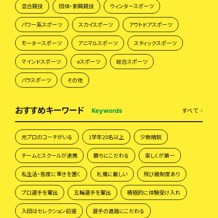
混合競技
団体・新興競技
ウィンタースポーツ
パワー系スポーツ
スカイスポーツ
アウトドアスポーツ
モータースポーツ
アニマルスポーツ
スティックスポーツ
マインドスポーツ
eスポーツ
総合スポーツ
パラスポーツ
その他
おすすめキーワード
すべて
Keywords
元プロのコーチがいる
1学年20名以上
少数精鋭
チームとスクールが連携
勝ちにこだわる
楽しくが第一
私生活・態度に重きを置く
礼儀に厳しい
飛び級制度あり
プロ選手を輩出
五輪選手を輩出
積極的に体験受け入れ
入団はセレクション前提
選手の進路にこだわる