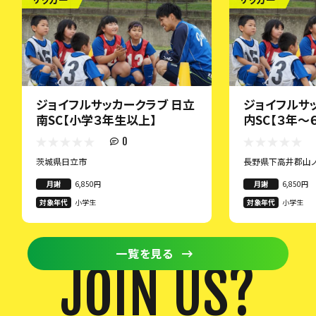
ジョイフルサッカークラブ 日立
ジョイフルサ
南SC【小学３年生以上】
内SC【３年～
0
茨城県日立市
長野県下高井郡山ノ
月謝
6,850円
月謝
6,850円
対象年代
小学生
対象年代
小学生
一覧を見る
JOIN US?