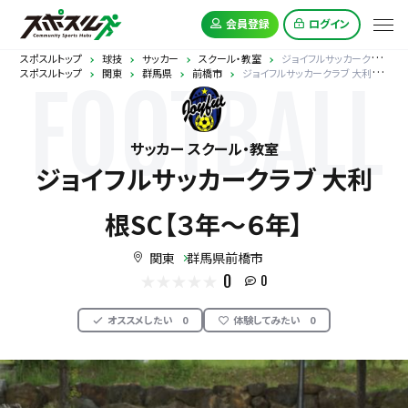
会員登録
ログイン
スポスルトップ
球技
サッカー
スクール・教室
ジョイフルサッカークラブ 大利根SC【３年～６年】
スポスルトップ
関東
群馬県
前橋市
ジョイフルサッカークラブ 大利根SC【３年～６年】
FOOTBALL
サッカー スクール・教室
ジョイフルサッカークラブ 大利
根SC【３年～６年】
関東
群馬県前橋市
0
0
オススメしたい
0
体験してみたい
0