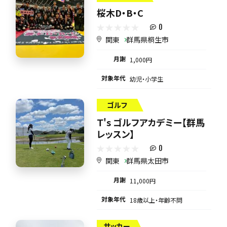
桜木D・B・C
0
関東
群馬県桐生市
月謝
1,000円
対象年代
幼児・小学生
ゴルフ
Ｔ's ゴルフアカデミー【群馬
レッスン】
0
関東
群馬県太田市
月謝
11,000円
対象年代
18歳以上・年齢不問
サッカー