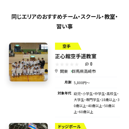
同じエリアのおすすめチーム・スクール・教室・
習い事
空手
正心館空手道教室
0
関東
群馬県高崎市
月謝
5,800円〜
対象年代
幼児・小学生・中学生・高校生・
大学生・専門学生・18歳以上・3
0歳以上・40歳以上・50歳以
上・60歳以上
ドッジボール