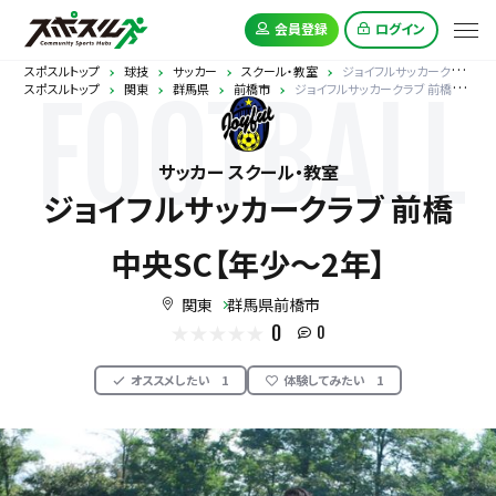
会員登録
ログイン
スポスルトップ
球技
サッカー
スクール・教室
ジョイフルサッカークラブ 前橋中央SC【年少～2年】
スポスルトップ
関東
群馬県
前橋市
ジョイフルサッカークラブ 前橋中央SC【年少～2年】
FOOTBALL
サッカー スクール・教室
ジョイフルサッカークラブ 前橋
中央SC【年少～2年】
関東
群馬県前橋市
0
0
オススメしたい
1
体験してみたい
1