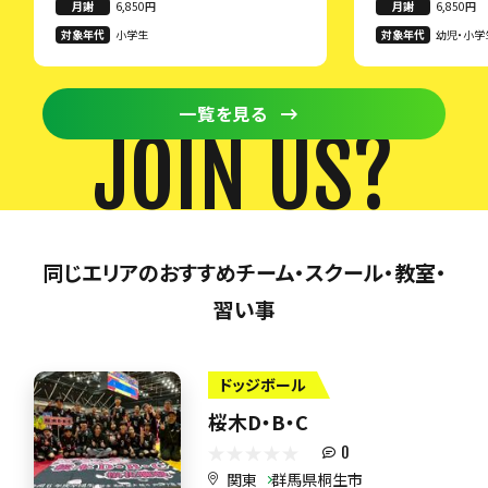
月謝
6,850円
月謝
6,850円
対象年代
小学生
対象年代
幼児・小学
一覧を見る
JOIN US?
同じエリアのおすすめチーム・スクール・教室・
習い事
ドッジボール
桜木D・B・C
0
関東
群馬県桐生市