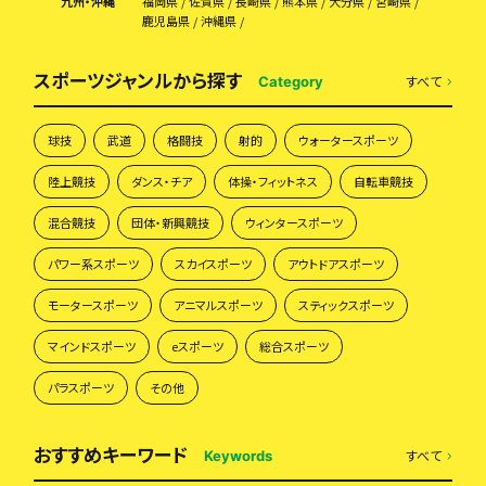
九州・沖縄
福岡県
佐賀県
長崎県
熊本県
大分県
宮崎県
鹿児島県
沖縄県
スポーツジャンルから探す
すべて
Category
球技
武道
格闘技
射的
ウォータースポーツ
陸上競技
ダンス・チア
体操・フィットネス
自転車競技
混合競技
団体・新興競技
ウィンタースポーツ
パワー系スポーツ
スカイスポーツ
アウトドアスポーツ
モータースポーツ
アニマルスポーツ
スティックスポーツ
マインドスポーツ
eスポーツ
総合スポーツ
パラスポーツ
その他
おすすめキーワード
すべて
Keywords