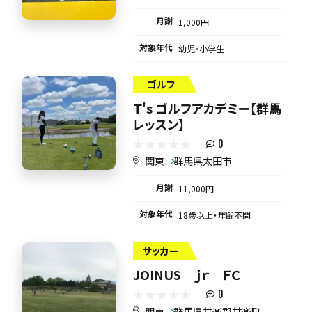
月謝
1,000円
対象年代
幼児・小学生
ゴルフ
Ｔ's ゴルフアカデミー【群馬
レッスン】
0
関東
群馬県太田市
月謝
11,000円
対象年代
18歳以上・年齢不問
サッカー
JOINUS ｊｒ ＦＣ
0
関東
群馬県甘楽郡甘楽町