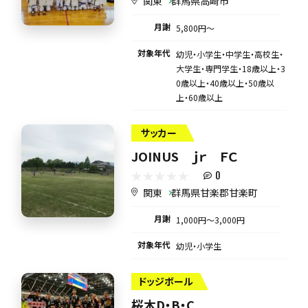
関東
群馬県高崎市
月謝
5,800円〜
対象年代
幼児・小学生・中学生・高校生・
大学生・専門学生・18歳以上・3
0歳以上・40歳以上・50歳以
上・60歳以上
サッカー
JOINUS ｊｒ ＦＣ
0
関東
群馬県甘楽郡甘楽町
月謝
1,000円〜3,000円
対象年代
幼児・小学生
ドッジボール
桜木D・B・C