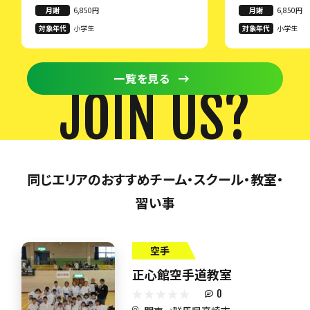
月謝
6,850円
月謝
6,850円
対象年代
小学生
対象年代
小学生
一覧を見る
JOIN US?
同じエリアのおすすめチーム・スクール・教室・
習い事
空手
正心館空手道教室
0