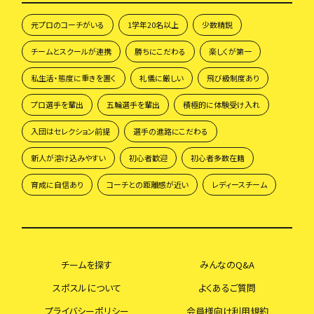
元プロのコーチがいる
1学年20名以上
少数精鋭
チームとスクールが連携
勝ちにこだわる
楽しくが第一
私生活・態度に重きを置く
礼儀に厳しい
飛び級制度あり
プロ選手を輩出
五輪選手を輩出
積極的に体験受け入れ
入団はセレクション前提
選手の進路にこだわる
新人が溶け込みやすい
初心者歓迎
初心者多数在籍
育成に自信あり
コーチとの距離感が近い
レディースチーム
チームを探す
みんなのQ&A
スポスルについて
よくあるご質問
プライバシーポリシー
会員様向け利用規約