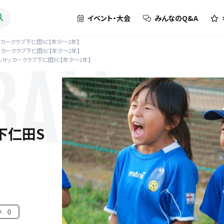
イベント・大会
みんなのQ&A
カークラブ下仁田SC【年少～2年】
カークラブ下仁田SC【年少～2年】
ルサッカークラブ下仁田SC【年少～2年】
BALL
下仁田S
い
0