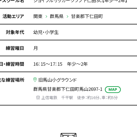
・スクール名
ジョイフルサッカークラブ下仁田SC【年少～2年】
活動エリア
関東
群馬県
甘楽郡下仁田町
対象年代
幼児・小学生
練習曜日
月
日・練習時間
16：15～17：15 年少～2年
主な練習場所
旧馬山小グラウンド
群馬県甘楽郡下仁田町馬山2697-1
MAP
上信電鉄 千平駅 徒歩：約16分、車：約5分