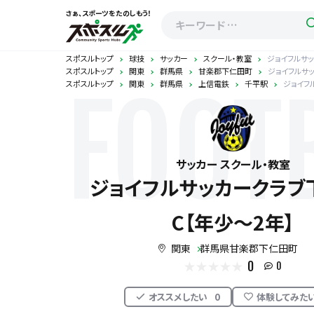
さぁ、スポーツをたのしもう！
スポスルトップ
球技
サッカー
スクール・教室
ジョイフルサッ
スポスルトップ
関東
群馬県
甘楽郡下仁田町
ジョイフルサッ
スポスルトップ
関東
群馬県
上信電鉄
千平駅
ジョイフ
FOOT
サッカー スクール・教室
ジョイフルサッカークラブ
C【年少～2年】
関東
群馬県甘楽郡下仁田町
0
0
オススメしたい
0
体験してみた