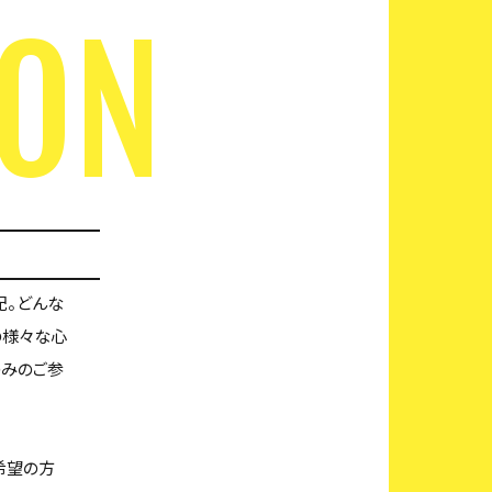
SON
配。どんな
の様々な心
のみのご参
希望の方