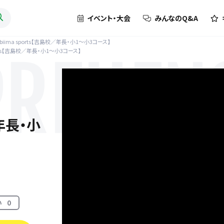
イベント・大会
みんなのQ&A
biima sports【吉島校／年長・小1〜小3コース】
ports【吉島校／年長・小1〜小3コース】
REHENS
／年長・小
い
0