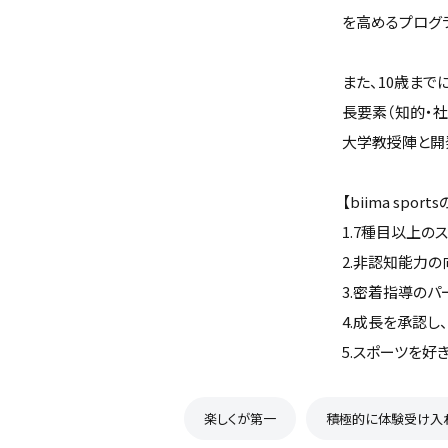
を高めるプログ
また、10歳ま
長要素（知的・
大学教授陣と開
【biima spor
1.7種目以上の
2.非認知能力の
3.密着指導のパ
4.成長を承認し
5.スポーツを好きに
楽しくが第一
積極的に体験受け入