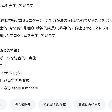
ラムも実施しています。
でに運動神経とコミュニケーション能力が決まるといわれていることをうけ
社会的・身体的・情緒的・精神的成長）も科学的に向上させることにフォ
発したプログラムを実施しています。
tsの5つの特徴】
スポーツを総合的に実施
向上
ーソナルモデル
、自己肯定力を育成
なる asobi×manabi
れ
初心者歓迎
初心者多数在籍
育成に自信あり