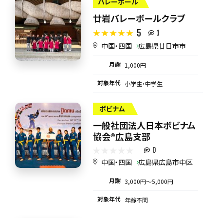
バレーボール
廿岩バレーボールクラブ
5
1
中国・四国
広島県廿日市市
月謝
1,000円
対象年代
小学生・中学生
ボビナム
一般社団法人日本ボビナム
協会®︎広島支部
0
中国・四国
広島県広島市中区
月謝
3,000円〜5,000円
対象年代
年齢不問