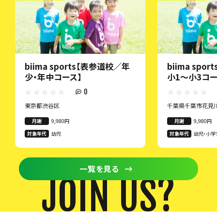
biima sports【表参道校／年
biima spo
少・年中コース】
小1〜小3コー
0
東京都渋谷区
千葉県千葉市花見
月謝
9,980円
月謝
9,980円
対象年代
幼児
対象年代
幼児・小学
一覧を見る
JOIN US?