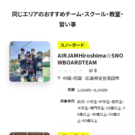
同じエリアのおすすめチーム・スクール・教室・
習い事
スノーボード
AIRJAMHiroshima☆SNO
WBOARDTEAM
0
中国・四国
広島県安芸高田市
月謝
3,000円〜8,000円
対象年代
幼児・小学生・中学生・高校生・
大学生・専門学生・18歳以上・3
0歳以上・40歳以上・50歳以
上・60歳以上