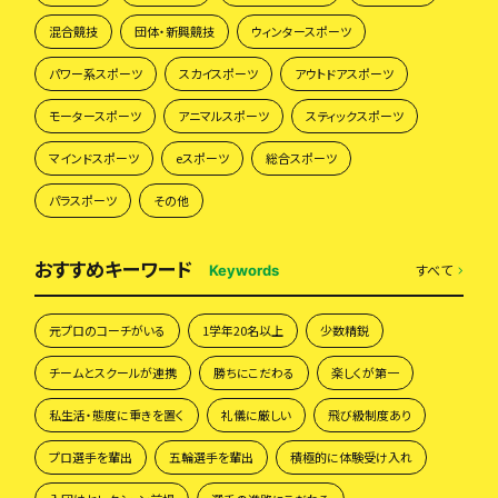
混合競技
団体・新興競技
ウィンタースポーツ
パワー系スポーツ
スカイスポーツ
アウトドアスポーツ
モータースポーツ
アニマルスポーツ
スティックスポーツ
マインドスポーツ
eスポーツ
総合スポーツ
パラスポーツ
その他
おすすめキーワード
すべて
Keywords
元プロのコーチがいる
1学年20名以上
少数精鋭
チームとスクールが連携
勝ちにこだわる
楽しくが第一
私生活・態度に重きを置く
礼儀に厳しい
飛び級制度あり
プロ選手を輩出
五輪選手を輩出
積極的に体験受け入れ