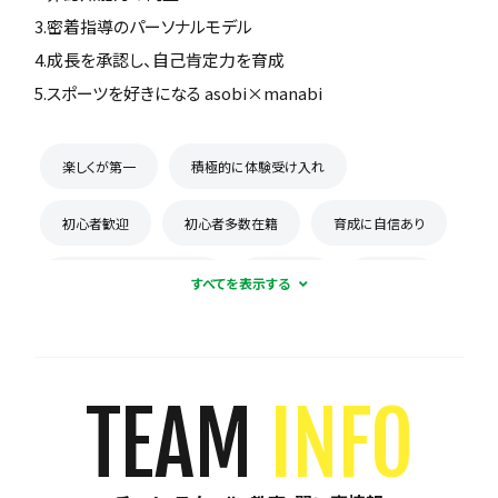
3.密着指導のパーソナルモデル
4.成長を承認し、自己肯定力を育成
5.スポーツを好きになる asobi×manabi
楽しくが第一
積極的に体験受け入れ
初心者歓迎
初心者多数在籍
育成に自信あり
コーチとの距離感が近い
少数精鋭
週1練習
練習場所は1つに固定
体験無料
見学可能
月謝が10,000円以下
年会費なし
TEAM
INFO
初回購入品あり
保護者の当番なし