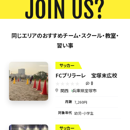
JOIN US?
同じエリアのおすすめチーム・スクール・教室・
習い事
サッカー
FCブリラーレ 宝塚末広校
0
関西
兵庫県宝塚市
月謝
7,260円
対象年代
幼児・小学生
サッカー