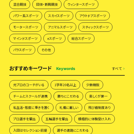
混合競技
団体・新興競技
ウィンタースポーツ
パワー系スポーツ
スカイスポーツ
アウトドアスポーツ
モータースポーツ
アニマルスポーツ
スティックスポーツ
マインドスポーツ
eスポーツ
総合スポーツ
パラスポーツ
その他
おすすめキーワード
すべて
Keywords
元プロのコーチがいる
1学年20名以上
少数精鋭
チームとスクールが連携
勝ちにこだわる
楽しくが第一
私生活・態度に重きを置く
礼儀に厳しい
飛び級制度あり
プロ選手を輩出
五輪選手を輩出
積極的に体験受け入れ
入団はセレクション前提
選手の進路にこだわる