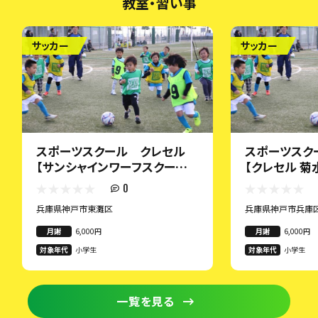
教室・習い事
サッカー
サッカー
スポーツスクール クレセル
スポーツスク
【サンシャインワーフスクール/
【クレセル 菊
1～4年生】
～6年生】
0
兵庫県神戸市東灘区
兵庫県神戸市兵庫
月謝
6,000円
月謝
6,000円
対象年代
小学生
対象年代
小学生
一覧を見る