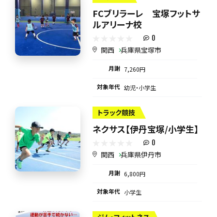
FCブリラーレ 宝塚フットサ
ルアリーナ校
0
関西
兵庫県宝塚市
月謝
7,260円
対象年代
幼児・小学生
トラック競技
ネクサス【伊丹宝塚/小学生】
0
関西
兵庫県伊丹市
月謝
6,800円
対象年代
小学生