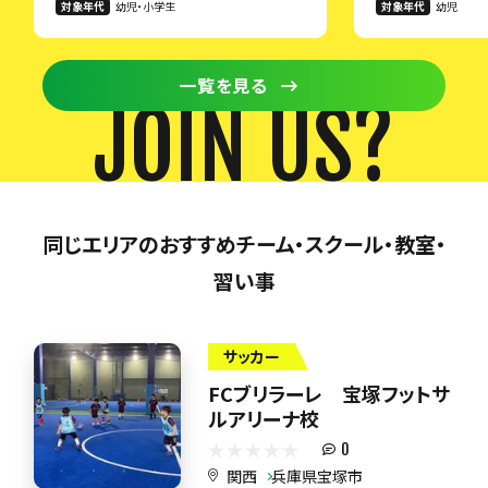
対象年代
幼児・小学生
対象年代
幼児
一覧を見る
JOIN US?
同じエリアのおすすめチーム・スクール・教室・
習い事
サッカー
FCブリラーレ 宝塚フットサ
ルアリーナ校
0
関西
兵庫県宝塚市