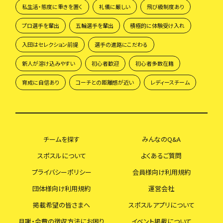
私生活・態度に重きを置く
礼儀に厳しい
飛び級制度あり
プロ選手を輩出
五輪選手を輩出
積極的に体験受け入れ
入団はセレクション前提
選手の進路にこだわる
新人が溶け込みやすい
初心者歓迎
初心者多数在籍
育成に自信あり
コーチとの距離感が近い
レディースチーム
チームを探す
みんなのQ&A
スポスルについて
よくあるご質問
プライバシーポリシー
会員様向け利用規約
団体様向け利用規約
運営会社
掲載希望の皆さまへ
スポスルアプリについて
月謝・会費の徴収方法にお困り
イベント掲載について