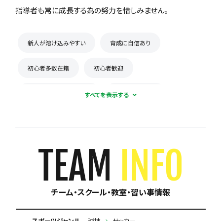
指導者も常に成長する為の努力を惜しみません。
新人が溶け込みやすい
育成に自信あり
初心者多数在籍
初心者歓迎
コーチとの距離感が近い
練習場所が広い
月謝が10,000円以下
保護者の当番なし
TEAM
INFO
チーム・スクール・教室・習い事情報
スポーツジャンル
球技
サッカー