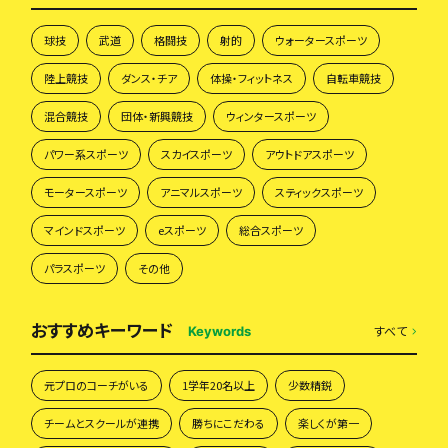
球技
武道
格闘技
射的
ウォータースポーツ
陸上競技
ダンス・チア
体操・フィットネス
自転車競技
混合競技
団体・新興競技
ウィンタースポーツ
パワー系スポーツ
スカイスポーツ
アウトドアスポーツ
モータースポーツ
アニマルスポーツ
スティックスポーツ
マインドスポーツ
eスポーツ
総合スポーツ
パラスポーツ
その他
おすすめキーワード
すべて
Keywords
元プロのコーチがいる
1学年20名以上
少数精鋭
チームとスクールが連携
勝ちにこだわる
楽しくが第一