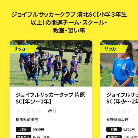
ジョイフルサッカークラブ 湊北SC【小学３年生
以上】の関連チーム・スクール・
教室・習い事
サッカー
サッカー
ジョイフルサッカークラブ 片原
ジョイフルサ
SC【年少～2年】
SC【年少～２
0
群馬県前橋市
長野県須坂市
月謝
6,850円
月謝
6,850円
対象年代
幼児・小学生
対象年代
幼児・小学