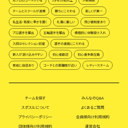
元プロのコーチがいる
1学年20名以上
少数精鋭
チームとスクールが連携
勝ちにこだわる
楽しくが第一
私生活・態度に重きを置く
礼儀に厳しい
飛び級制度あり
プロ選手を輩出
五輪選手を輩出
積極的に体験受け入れ
入団はセレクション前提
選手の進路にこだわる
新人が溶け込みやすい
初心者歓迎
初心者多数在籍
育成に自信あり
コーチとの距離感が近い
レディースチーム
チームを探す
みんなのQ&A
スポスルについて
よくあるご質問
プライバシーポリシー
会員様向け利用規約
団体様向け利用規約
運営会社