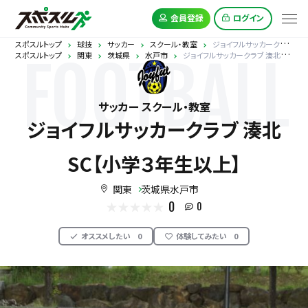
会員登録
ログイン
スポスルトップ
球技
サッカー
スクール・教室
ジョイフルサッカークラブ 湊北SC【小学３年生以上】
スポスルトップ
関東
茨城県
水戸市
ジョイフルサッカークラブ 湊北SC【小学３年生以上】
FOOTBALL
サッカー スクール・教室
ジョイフルサッカークラブ 湊北
SC【小学３年生以上】
関東
茨城県水戸市
0
0
オススメしたい
0
体験してみたい
0