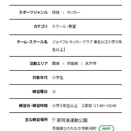
スポーツジャンル
球技
サッカー
カテゴリ
スクール・教室
チーム・スクール名
ジョイフルサッカークラブ 湊北SC【小学３年
生以上】
活動エリア
関東
茨城県
水戸市
対象年代
小学生
練習曜日
火
練習日・練習時間
小学３年生以上 ２部目：17:40～18:40
主な練習場所
那珂湊運動公園
茨城県ひたちなか市新光町
MAP