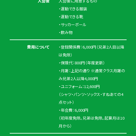
入会後
入会後に用意するもの
・運動できる服装
・運動できる靴
・サッカーボール
・飲み物
費用について
・登録関係費：6,000円（兄弟2人目以降
は免除）
・保険代：800円（年度更新）
・月謝：上記の通り ※通常クラス月謝の
み兄弟2人以降4,000円
・ユニフォーム：12,600円
（シャツ・パンツ・ソックス・すねあての4
点セット）
・年会費：6,000円
（初年度免除。兄弟は免除。起算月は10
月から）